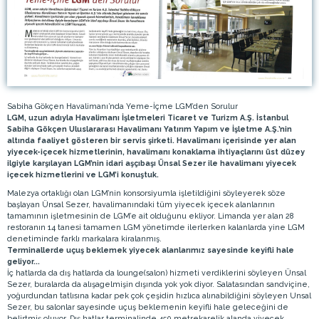
Sabiha Gökçen Havalimanı’nda Yeme-İçme LGM’den Sorulur
LGM, uzun adıyla Havalimanı İşletmeleri Ticaret ve Turizm A.Ş. İstanbul
Sabiha Gökçen Uluslararası Havalimanı Yatırım Yapım ve İşletme A.Ş.’nin
altında faaliyet gösteren bir servis şirketi. Havalimanı içerisinde yer alan
yiyecek-içecek hizmetlerinin, havalimanı konaklama ihtiyaçlarını üst düzey
ilgiyle karşılayan LGM’nin idari aşçıbaşı Ünsal Sezer ile havalimanı yiyecek
içecek hizmetlerini ve LGM’i konuştuk.
Malezya ortaklığı olan LGM’nin konsorsiyumla işletildiğini söyleyerek söze
başlayan Ünsal Sezer, havalimanındaki tüm yiyecek içecek alanlarının
tamamının işletmesinin de LGM’e ait olduğunu ekliyor. Limanda yer alan 28
restoranın 14 tanesi tamamen LGM yönetimde ilerlerken kalanlarda yine LGM
denetiminde farklı markalara kiralanmış.
Terminallerde uçuş beklemek yiyecek alanlarımız sayesinde keyifli hale
geliyor...
İç hatlarda da dış hatlarda da lounge(salon) hizmeti verdiklerini söyleyen Ünsal
Sezer, buralarda da alışagelmişin dışında yok yok diyor. Salatasından sandviçine,
yoğurdundan tatlısına kadar pek çok çeşidin hızlıca alınabildiğini söyleyen Unsal
Sezer, bu salonlar sayesinde uçuş beklemenin keyifli hale geleceğini de
belirtmiş oluyor. Dış hatlar terminalinde 450 metrekarelik alanda yiyecek