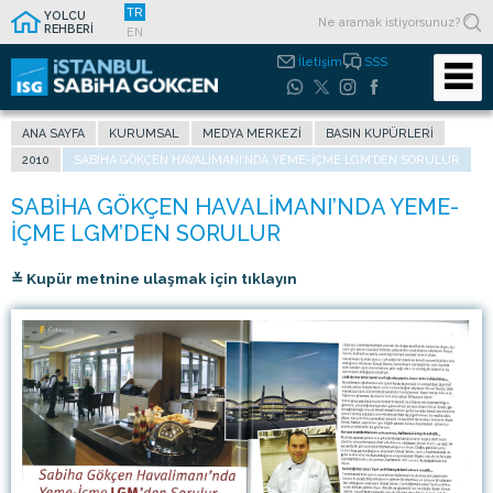
TR
YOLCU
REHBERİ
EN
İletişim
SSS
ANA SAYFA
KURUMSAL
MEDYA MERKEZI
BASIN KUPÜRLERI
2010
SABIHA GÖKÇEN HAVALIMANI’NDA YEME-İÇME LGM’DEN SORULUR
≚ Kupür metnine ulaşmak için tıklayın