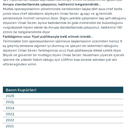
Avrupa standartlarında çalışıyoruz, kalitemizi belgelendirdik...
Mutfak operasyonlarının yönetiminde kendisinden başka dört sous chef birde
junior sous chef olduklarını söyleyen Ünsal Sezer, 45 aşçı ve 35 temizlik
personeliyle hizmet veriyoruz diyor. Doğru şekilde çalışmanın baş şart olduğunu
düşünen Ünsal Sezer, ayrıca kadrolarında iki gıda mühendisi de bulunduğunu
vurgulayarak hijyen olarak da Avrupa standartlarında çalışıyoruz, kalitemizi ISO
22000 ile belgelendirdik diyor.
Farklılığımızı ucuz fiyat politikasıyla belli etmek istedik...
Terminalde tüm operasyonlarının işlemeye başlamasının üzerinden henüz 6
ay geçmiş olmasına rağmen iyi oturmuş ve işleyen bir sistemleri olduğunu
söyleyen Ünsal Sezer, farklılığımıza ucuz fiyat politikasıyla dikkat çektik diyor.
Büyük ve güvenilir bir mutfağız diyen Ünsal Sezer, havalimanı yiyecek içecek
işlerine de yıllardır hakim olduğu için LGM’nin kısa sürede adından çok söz
ettireceğinden emin.
Basın Kupürleri
2026
2025
2024
2023
2022
2021