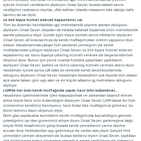
içecek hizmeti verdiklerini söyleyen Ünsal Sezer, burada alakart servis
verdiğimiz restoranın dışında, ufak kafeler, bilardo masasının bile olduğu kafe
barımız da var diyor.
10.000 kişiye hizmet edecek kapasitemiz var.
Tüm bu ikramları hazırladıkları 950 metrekarelik pişirme alanları olduğunu
söyleyen Ünsal Sezer, depoları da hesaba katarsak toplamda 2000 metrekarelik
alanda çalışıyoruz diyor. Günde 2500 kişiye yemek servis ettiklerini söyleyen
Ünsal Sezer, alt kiracılarımıza da kendi mutfağımızdan üretim yapıyoruz diye
ekliyor. Havalimanında çalışan tüm personel yemeğinin de kendi
mutfaklarından çıktığını söyleyen Ünsal Sezer, 10.000 kişiye hizmet edecek
kapasitemiz var, bunu dışarıya catering hizmeti vererek de değerlendirmek
istiyoruz diyor. Bunun için çevre civarda fizibilite çalışmaları yaptıklarını
söyleyen Ünsal Sezer, kaliteli ve temiz catering hizmeti vermek isteriz diyor.
Havalimanı içinde ayrıca 128 odalı bir otelinde kendi sorumluluklarında
olduğunu söyleyen Ünsal Sezer, havalimanı konseptinin çok dışında tüm odaları
açık alana bakan, gün ışığı alan ve en küçük odasının 55 metrekare olduğunu
söylüyor.
LGM’de her ürün kendi mutfağında yapılır, hazır ürün kullanılmaz...
Havalimanı işletmelerinde işleri kolaylaştırmak ve zamandan tasarruf etmek
adına birçok hazır ürün kullanıldığını söyleyen Ünsal Sezer, LGM olarak biz tüm
ürünlerimizi kendimiz hazırlıyoruz, hazır tozlar bile mutfağımıza giremez, bu
bizim farkımız olsun istiyorum diyor.
Dömi glas yapılacaksa kemiklerin kendi mutfağımızda kaynatıldığını görmek,
çıkardığımız işe olan güvenimizi artıyor diyen Ünsal Sezer, geleneğine bağlı
birçok Hintli misafirimizin gelip burada kendi yemeklerini yeme isteme
arzuları bize Hindistan’dan aşçı getirmeye de vesile oldu diyor. Gerçek Hint
yemekleri yemek isteyenleri de buraya bekleriz diyen Ünsal Sezer, yaptıkları
işte hiçbirzaman kolaya kaçmadan cömertçe emek verdiklerini de gösteriyor.