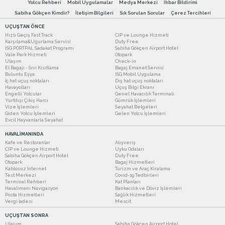
Yolcu Rehberi
Mobil Uygulamalar
Medya Merkezi
İhbar Bildirimi
Sabiha Gökçen Kimdir?
İletişim Bilgileri
Sık Sorulan Sorular
Çerez Tercihleri
UÇUŞTAN ÖNCE
Hızlı Geçiş Fast Track
CIP ve Lounge Hizmeti
Karşılama&Uğurlama Servisi
Duty Free
ISG PORTPAL Sadakat Programı
Sabiha Gökçen Airport Hotel
Vale Park Hizmeti
Otopark
Ulaşım
Check-in
El Bagajı - Sıvı Kısıtlama
Bagaj Emanet Servisi
Buluntu Eşya
ISG Mobil Uygulama
İç hat uçuş noktaları
Dış hat uçuş noktaları
Havayolları
Uçuş Bilgi Ekranı
Engelli Yolcular
Genel Havacılık Terminali
Yurtdışı Çıkış Harcı
Gümrük İşlemleri
Vize İşlemleri
Seyahat Belgeleri
Giden Yolcu İşlemleri
Gelen Yolcu İşlemleri
Evcil Hayvanlarla Seyahat
HAVALİMANINDA
Kafe ve Restoranlar
Alışveriş
CIP ve Lounge Hizmeti
Uyku Odaları
Sabiha Gökçen Airport Hotel
Duty Free
Otopark
Bagaj Hizmetleri
Kablosuz İnternet
Turizm ve Araç Kiralama
Test Merkezi
Covid-19 Tedbirleri
Terminal Rehberi
Kat Planları
Havalimanı Navigasyon
Bankacılık ve Döviz İşlemleri
Posta Hizmetleri
Sağlık Hizmetleri
Vergi İadesi
Mescit
UÇUŞTAN SONRA
Ulaşım
Sabiha Gökçen Airport Hotel