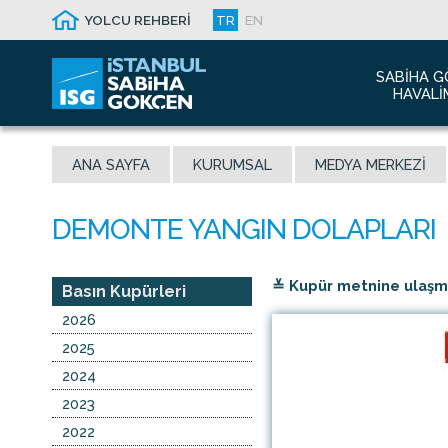
YOLCU REHBERİ
TR
EN
SABIHA G
HAVALI
Hakkım
ANA SAYFA
KURUMSAL
MEDYA MERKEZI
Havalim
Sismik 
Ödüller
Yeni Dı
≚ Kupür metnine ulaşmak
İletişim
Basın Kupürleri
Sabiha 
2026
Malaysi
2025
2024
2023
2022