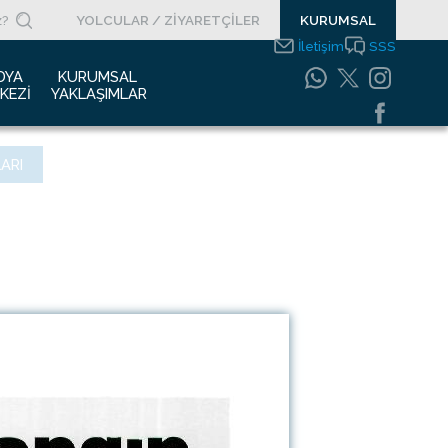
YOLCULAR / ZİYARETÇİLER
KURUMSAL
İletişim
SSS
DYA 
KURUMSAL 
KEZI
YAKLAŞIMLAR
asın Bültenleri
Entegre Yönetim
ARI
Sistemleri Politikamız
asın Kupürleri
Emniyet Yönetim
ogolar
Sistemi
otoğraf Galerisi
Gıda Güvenliği
Politikası
urumsal Filmler
Bilgi Güvenliği
uyurular
Politikası
Bilgi Toplumu
Hizmetleri
Enerji Yönetim Sistemi
Politikası