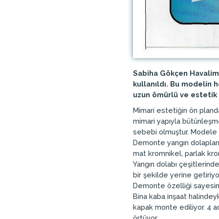
Sabiha Gökçen Havalim
kullanıldı. Bu modelin
uzun ömürlü ve estetik 
Mimari estetiğin ön pland
mimari yapıyla bütünleşm
sebebi olmuştur. Modele il
Demonte yangın dolapları;
mat kromnikel, parlak kr
Yangın dolabı çeşitlerind
bir şekilde yerine getiriyo
Demonte özelliği sayesind
Bina kaba inşaat halindeyk
kapak monte ediliyor. 4 ad
örtüyor.