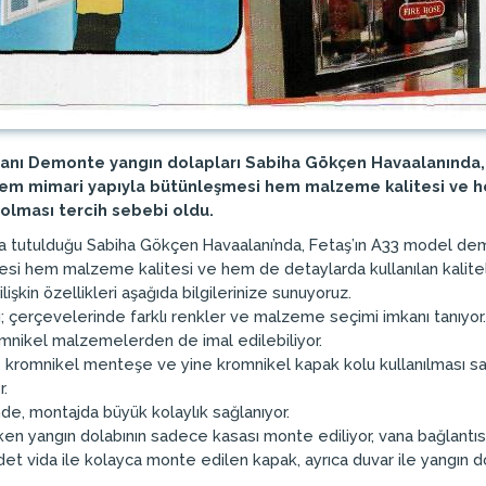
anı Demonte yangın dolapları Sabiha Gökçen Havaalanında,
 hem mimari yapıyla bütünleşmesi hem malzeme kalitesi ve he
olması tercih sebebi oldu.
a tutulduğu Sabiha Gökçen Havaalanı’nda, Fetaş’ın A33 model demo
esi hem malzeme kalitesi ve hem de detaylarda kullanılan kalitel
işkin özellikleri aşağıda bilgilerinize sunuyoruz.
 çerçevelerinde farklı renkler ve malzeme seçimi imkanı tanıyor.
omnikel malzemelerden de imal edilebiliyor.
e kromnikel menteşe ve yine kromnikel kapak kolu kullanılması say
r.
e, montajda büyük kolaylık sağlanıyor.
en yangın dolabının sadece kasası monte ediliyor, vana bağlantısı 
et vida ile kolayca monte edilen kapak, ayrıca duvar ile yangın dola