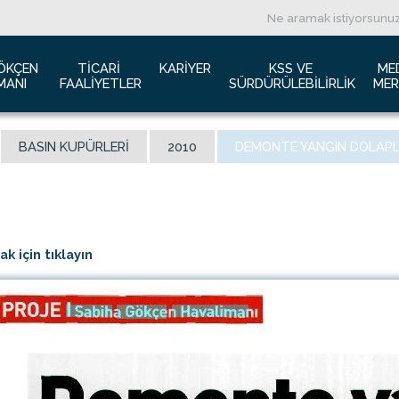
ÖKÇEN 
TICARI 
KARIYER
KSS VE 
ME
MANI
FAALIYETLER
SÜRDÜRÜLEBILIRLIK
MER
ızda
Havacılık Pazarlama
İş başvurusu
Yeşil Havaalanı Projesi
B
BASIN KUPÜRLERI
2010
DEMONTE YANGIN DOLAPL
anı Trafik Raporu
Reklam Fırsatları
İnsan Kaynakları Politikası
Engelsiz Havaalanı
B
İzolasyon
Film ve Fotoğraf Çekimi
Sürdürülebilirlik
L
imiz
Kiralık Alanlar
F
ş Hatlar Terminali Projesi
Kargo Hizmetleri
K
 için tıklayın
 Bilgileri
Konferans Salonu
D
Gökçen Kimdir?
İhale Duyuruları
a Airports Holdings Berhad