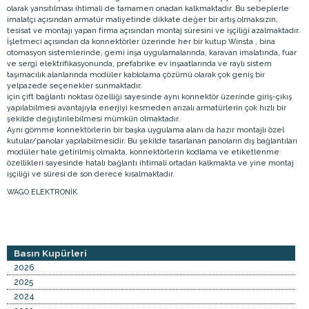
olarak yansıtılması ihtimali de tamamen onadan kalkmaktadır. Bu sebeplerle
imalatçı açısından armatür maliyetinde dikkate değer bir artış olmaksızın,
tesisat ve montajı yapan firma açısından montaj süresini ve işçiliği azalmaktadır.
İşletmeci açısından da konnektörler üzerinde her bir kutup Winsta , bina
otomasyon sistemlerinde, gemi inşa uygulamalarında, karavan imalatında, fuar
ve sergi elektrifikasyonunda, prefabrike ev inşaatlarında ve raylı sistem
taşımacılık alanlarında modüler kablolama çözümü olarak çok geniş bir
yelpazede seçenekler sunmaktadır.
için çift bağlantı noktası özelliği sayesinde aynı konnektör üzerinde giriş-çıkış
yapılabilmesi avantajıyla enerjiyi kesmeden arızalı armatürlerin çok hızlı bir
şekilde değiştirilebilmesi mümkün olmaktadır.
Aynı gömme konnektörlerin bir başka uygulama alanı da hazır montajlı özel
kutular/panolar yapılabilmesidir. Bu şekilde tasarlanan panoların dış bağlantıları
modüler hale getirilmiş olmakta, konnektörlerin kodlama ve etiketlenme
özellikleri sayesinde hatalı bağlantı ihtimali ortadan kalkmakta ve yine montaj
işçiliği ve süresi de son derece kısalmaktadır.
WAGO ELEKTRONİK
Basın Kupürleri
2026
2025
2024