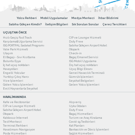
Yolcu Rehberi
Mobil Uygulamalar
Medya Merkezi
İhbar Bildirimi
Sabiha Gökçen Kimdir?
İletişim Bilgileri
Sık Sorulan Sorular
Çerez Tercihleri
UÇUŞTAN ÖNCE
Hızlı Geçiş Fast Track
CIP ve Lounge Hizmeti
Karşılama&Uğurlama Servisi
Duty Free
ISG PORTPAL Sadakat Programı
Sabiha Gökçen Airport Hotel
Vale Park Hizmeti
Otopark
Ulaşım
Check-in
El Bagajı - Sıvı Kısıtlama
Bagaj Emanet Servisi
Buluntu Eşya
ISG Mobil Uygulama
İç hat uçuş noktaları
Dış hat uçuş noktaları
Havayolları
Uçuş Bilgi Ekranı
Engelli Yolcular
Genel Havacılık Terminali
Yurtdışı Çıkış Harcı
Gümrük İşlemleri
Vize İşlemleri
Seyahat Belgeleri
Giden Yolcu İşlemleri
Gelen Yolcu İşlemleri
Evcil Hayvanlarla Seyahat
HAVALİMANINDA
Kafe ve Restoranlar
Alışveriş
CIP ve Lounge Hizmeti
Uyku Odaları
Sabiha Gökçen Airport Hotel
Duty Free
Otopark
Bagaj Hizmetleri
Kablosuz İnternet
Turizm ve Araç Kiralama
Test Merkezi
Covid-19 Tedbirleri
Terminal Rehberi
Kat Planları
Havalimanı Navigasyon
Bankacılık ve Döviz İşlemleri
Posta Hizmetleri
Sağlık Hizmetleri