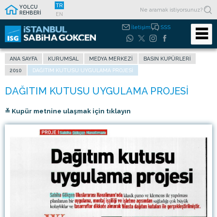
TR
YOLCU
REHBERİ
EN
İletişim
SSS
ANA SAYFA
KURUMSAL
MEDYA MERKEZI
BASIN KUPÜRLERI
2010
DAĞITIM KUTUSU UYGULAMA PROJESI
≚ Kupür metnine ulaşmak için tıklayın