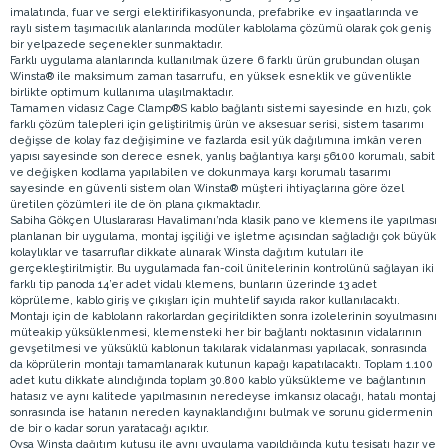
imalatında, fuar ve sergi elektirifikasyonunda, prefabrike ev inşaatlarında ve
raylı sistem taşımacılık alanlarında modüler kablolama çözümü olarak çok geniş
bir yelpazede seçenekler sunmaktadır.
Farklı uygulama alanlarında kullanılmak üzere 6 farklı ürün grubundan oluşan
Winsta® ile maksimum zaman tasarrufu, en yüksek esneklik ve güvenlikle
birlikte optimum kullanıma ulaşılmaktadır.
Tamamen vidasız Cage Clamp®S kablo bağlantı sistemi sayesinde en hızlı, çok
farklı çözüm talepleri için geliştirilmiş ürün ve aksesuar serisi, sistem tasarımı
değişse de kolay faz değişimine ve fazlarda esil yük dağılımına imkân veren
yapısı sayesinde son derece esnek, yanlış bağlantıya karşı 56100 korumalı, sabit
ve değişken kodlama yapılabilen ve dokunmaya karşı korumalı tasarımı
sayesinde en güvenli sistem olan Winsta® müşteri ihtiyaçlarına göre özel
üretilen çözümleri ile de ön plana çıkmaktadır.
Sabiha Gökçen Uluslararası Havalimanı’nda klasik pano ve klemens ile yapılması
planlanan bir uygulama, montaj işçiliği ve işletme açısından sağladığı çok büyük
kolaylıklar ve tasarruflar dikkate alınarak Winsta dağıtım kutuları ile
gerçekleştirilmiştir. Bu uygulamada fan-coil ünitelerinin kontrolünü sağlayan iki
farklı tip panoda 14’er adet vidalı klemens, bunların üzerinde 13 adet
köprüleme, kablo giriş ve çıkışları için muhtelif sayıda rakor kullanılacaktı.
Montajı için de kablolann rakorlardan geçirildikten sonra izolelerinin soyulmasını
müteakip yüksüklenmesi, klemensteki her bir bağlantı noktasının vidalarının
gevşetilmesi ve yüksüklü kablonun takılarak vidalanması yapılacak, sonrasında
da köprülerin montajı tamamlanarak kutunun kapağı kapatılacaktı. Toplam 1.100
adet kutu dikkate alındığında toplam 30.800 kablo yüksükleme ve bağlantının
hatasız ve aynı kalitede yapılmasının neredeyse imkansız olacağı, hatalı montaj
sonrasında ise hatanın nereden kaynaklandığını bulmak ve sorunu gidermenin
de bir o kadar sorun yaratacağı açıktır.
Oysa Winsta dağıtım kutusu ile aynı uygulama yapıldığında kutu tesisatı hazır ve