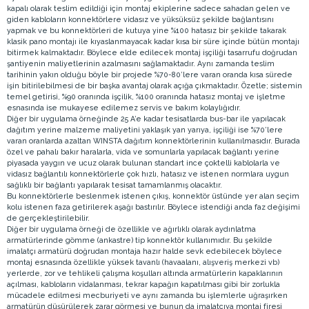
kapalı olarak teslim edildiği için montaj ekiplerine sadece sahadan gelen ve
giden kabloların konnektörlere vidasız ve yüksüksüz şekilde bağlantısını
yapmak ve bu konnektörleri de kutuya yine %100 hatasız bir şekilde takarak
klasik pano montajı ile kıyaslanmayacak kadar kısa bir süre içinde bütün montajı
bitirmek kalmaktadır. Böylece elde edilecek montaj işçiliği tasarrufu doğrudan
şantiyenin maliyetlerinin azalmasını sağlamaktadır. Aynı zamanda teslim
tarihinin yakın olduğu böyle bir projede %70-80’lere varan oranda kısa sürede
işin bitirilebilmesi de bir başka avantaj olarak açığa çıkmaktadır. Özetle; sistemin
temel getirisi, %90 oranında işçilik, %100 oranında hatasız montaj ve işletme
esnasında ise mukayese edilemez servis ve bakım kolaylığıdır.
Diğer bir uygulama örneğinde 25 A’e kadar tesisatlarda bus-bar ile yapılacak
dağıtım yerine malzeme maliyetini yaklaşık yan yarıya, işçiliği ise %70’lere
varan oranlarda azaltan WINSTA dağıtım konnektörlerinin kullanılmasıdır. Burada
özel ve pahalı bakır haralarla, vida ve somunlarla yapılacak bağlantı yerine
piyasada yaygın ve ucuz olarak bulunan standart ince çoktelli kablolarla ve
vidasız bağlantılı konnektörlerle çok hızlı, hatasız ve istenen normlara uygun
sağlıklı bir bağlantı yapılarak tesisat tamamlanmış olacaktır.
Bu konnektörlerle beslenmek istenen çıkış, konnektör üstünde yer alan seçim
kolu istenen faza getirilerek aşağı bastırılır. Böylece istendiği anda faz değişimi
de gerçekleştirilebilir.
Diğer bir uygulama örneği de özellikle ve ağırlıklı olarak aydınlatma
armatürlerinde gömme (ankastre) tip konnektör kullanımıdır. Bu şekilde
imalatçı armatürü doğrudan montaja hazır halde sevk edebilecek böylece
montaj esnasında özellikle yüksek tavanlı (havaalanı, alışveriş merkezi vb)
yerlerde, zor ve tehlikeli çalışma koşulları altında armatürlerin kapaklarının
açılması, kabloların vidalanması, tekrar kapağın kapatılması gibi bir zorlukla
mücadele edilmesi mecburiyeti ve aynı zamanda bu işlemlerle uğraşırken
armatürün düşürülerek zarar görmesi ve bunun da imalatçıya montaj firesi