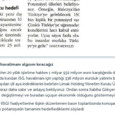
havalimanı algısını kıracağız
ın 20 yıllık işletme hakkını 1 milyar 932 milyon euro karşılığında
a kurulan İSG, havalimanı için yaptığı 336 milyon euroluk yatırımı 
dan 18 aya indirdiklerini belirten Limak Holding Yönetim Kurulu Ü
biraz daha sabır ve anlayış bekliyoruz. Ondan sonra Sabiha Gökçen 
nı değiştirmeyi ve buradan uçuşun ekonomik olduğunu göstermeyi 
(İSG) faaliyetlerine ilişkin düzenlenen basın toplantısında konuşan
k potansiyelin tamamını hedeflediklerini söyledi.