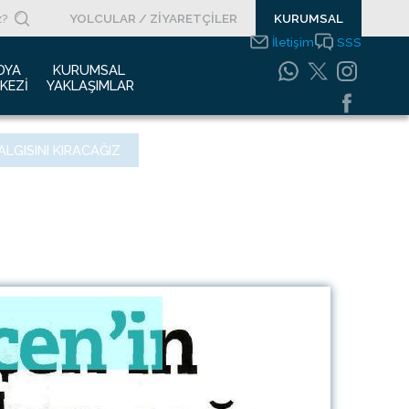
YOLCULAR / ZİYARETÇİLER
KURUMSAL
İletişim
SSS
DYA 
KURUMSAL 
KEZI
YAKLAŞIMLAR
asın Bültenleri
Entegre Yönetim
LGISINI KIRACAĞIZ
Sistemleri Politikamız
asın Kupürleri
Emniyet Yönetim
ogolar
Sistemi
otoğraf Galerisi
Gıda Güvenliği
Politikası
urumsal Filmler
Bilgi Güvenliği
uyurular
Politikası
Bilgi Toplumu
Hizmetleri
Enerji Yönetim Sistemi
Politikası