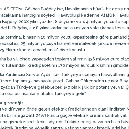
nı AŞ CEO’su Gökhan Buğday ise, Havalimanı’nın büyük bir genişle
racaklarına inandığını söyledi. Havayolu şirketlerine Atatürk Hava
n Buğday, 2008 yılını yüzde 18 büyüme ve 4.4 milyon yolcu ile kapatt
detti. Buğday, 2018 yılına kadar ise 20 milyon yolcu kapasitesini a
tlar terminal binasının 10 milyon yolcu kapasitesine göre planland
n kapasitesi 25 milyon yolcuya hizmet verebilecek şekilde revize e
nı 29 Ekim’e kadar tamamlamak" diye konuştu.
na bu yıl içinde yapacakları toplam yatırımın 336 milyon euro ol
uro tutarındaki kredi paketinin 170 milyon euroluk kısmının şimdid
ür Yardımcısı Server Aydın ise, Türkiye’ye uçmayan havayollarını ge
 üzere toplam 32 havayolu şirketi Gabiha Gökçen’den uçuyor. 6 ay i
ezya’dan Türkiye’ye gelebilecek 150 bin kişilik bir potansiyel var.
la olsa bu insanlar mutlaka Türkiye’ye gelir."
na gireceğiz
ı ve dünyanın önde gelen elektrik üreticilerinden olan Hindistan 
pta bin megawatt (MW) kurulu güçte elektrik üretimi santrali yatırım
arına girmek istediklerini söyledi. Türkiye enerji pazarının hızla
ktrik üretimine yönelik santral yatırımı yapmak istediklerini belirt