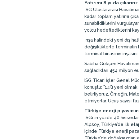
Yatırımı 8 yılda çıkarırız
İSG Uluslararası Havalima
kadar toplam yatırımı çıka
sunabildiklerini vurgulaya
yolcu hedeflediklerini kay
İnşa halindeki yeni dış ha
değişikliklerle terminali
terminal binasının inşası
Sabiha Gökçen Havalimanı’
sağladıkları 454 milyon e
ISG Ticari İşler Genel Müd
konuştu: "14’ü yeni olmak
belirliyoruz. Örneğin, Mal
etmiyorlar. Uçuş sayısı faz
Türkiye enerji piyasası
İSG’nin yüzde 40 hissedar
Alpsoy, Türkiye’de ilk eta
içinde Türkiye enerji paz
Türkiye’de doğalgazdan ele