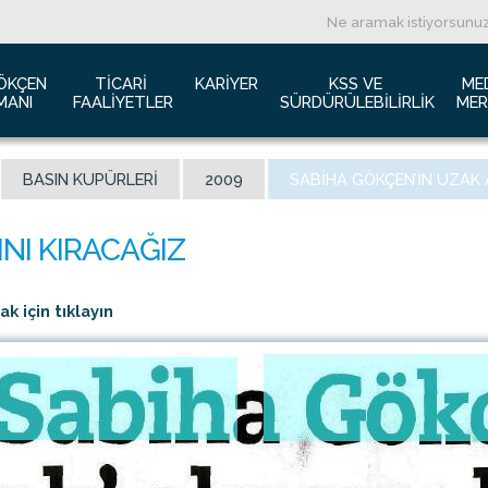
ÖKÇEN 
TICARI 
KARIYER
KSS VE 
ME
MANI
FAALIYETLER
SÜRDÜRÜLEBILIRLIK
MER
ızda
Havacılık Pazarlama
İş başvurusu
Yeşil Havaalanı Projesi
B
BASIN KUPÜRLERI
2009
SABIHA GÖKÇEN’IN UZAK A
anı Trafik Raporu
Reklam Fırsatları
İnsan Kaynakları Politikası
Engelsiz Havaalanı
B
İzolasyon
Film ve Fotoğraf Çekimi
Sürdürülebilirlik
L
imiz
Kiralık Alanlar
F
ş Hatlar Terminali Projesi
Kargo Hizmetleri
K
 için tıklayın
 Bilgileri
Konferans Salonu
D
Gökçen Kimdir?
İhale Duyuruları
a Airports Holdings Berhad