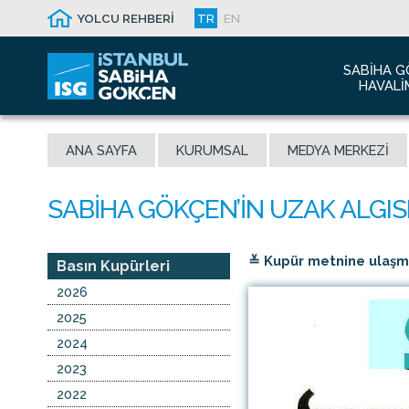
YOLCU REHBERİ
TR
EN
SABIHA G
HAVALI
Hakkım
ANA SAYFA
KURUMSAL
MEDYA MERKEZI
Havalim
Sismik 
Ödüller
Yeni Dı
≚ Kupür metnine ulaşmak
İletişim
Basın Kupürleri
Sabiha 
2026
Malaysi
2025
2024
2023
2022