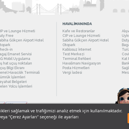
HAVALİMANINDA
IP ve Lounge Hizmeti
Kafe ve Restoranlar
Alış
uty Free
CIP ve Lounge Hizmeti
Uyku
abiha Gökçen Airport Hotel
Sabiha Gökçen Airport Hotel
Duty
topark
Otopark
Baga
heck-in
Kablosuz İnternet
Turi
agaj Emanet Servisi
Test Merkezi
Covi
SG Mobil Uygulama
Terminal Rehberi
Kat 
ış hat uçuş noktaları
Havalimanı Navigasyon
Bank
çuş Bilgi Ekranı
Posta Hizmetleri
Sağl
enel Havacılık Terminali
Vergi İadesi
Mesc
ümrük İşlemleri
eyahat Belgeleri
elen Yolcu İşlemleri
likleri sağlamak ve trafiğimizi analiz etmek için kullanılmaktadır.
veya “Çerez Ayarları” seçeneği ile ayarları
sel Verilerin Korunması
© 2018 - İstanbul Sabiha Gökçen Uluslararası Havali