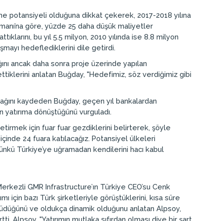
me potansiyeli olduğuna dikkat çekerek, 2017-2018 yılına
limanı’na göre, yüzde 25 daha düşük maliyetler
ıklarını, bu yıl 5.5 milyon, 2010 yılında ise 8.8 milyon
şmayı hedeflediklerini dile getirdi.
ığını ancak daha sonra proje üzerinde yapılan
ttiklerini anlatan Buğday, "Hedefimiz, söz verdiğimiz gibi
acağını kaydeden Buğday, geçen yıl bankalardan
en yatırıma dönüştüğünü vurguladı.
tirmek için fuar fuar gezdiklerini belirterek, şöyle
çinde 24 fuara katılacağız. Potansiyel ülkeleri
 Çünkü Türkiye’ye uğramadan kendilerini hacı kabul
Merkezli GMR Infrastructure’ın Türkiye CEO’su Cenk
ı için bazı Türk şirketleriyle görüştüklerini, kısa süre
 büyüdüğünü ve oldukça dinamik olduğunu anlatan Alpsoy,
ti. Alpsoy, "Yatırımın mutlaka sıfırdan olması diye bir şart