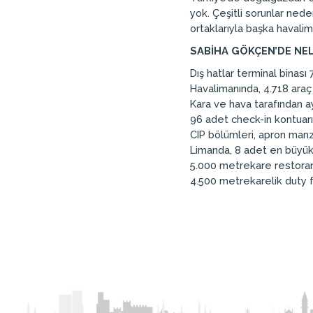
yok. Çeşitli sorunlar nede
ortaklarıyla başka havalim
SABİHA GÖKÇEN’DE NE
Dış hatlar terminal binası 
Havalimanında, 4.718 araç
Kara ve hava tarafından ayr
96 adet check-in kontuarı
CIP bölümleri, apron manz
Limanda, 8 adet en büyük
5.000 metrekare restoran 
4.500 metrekarelik duty f