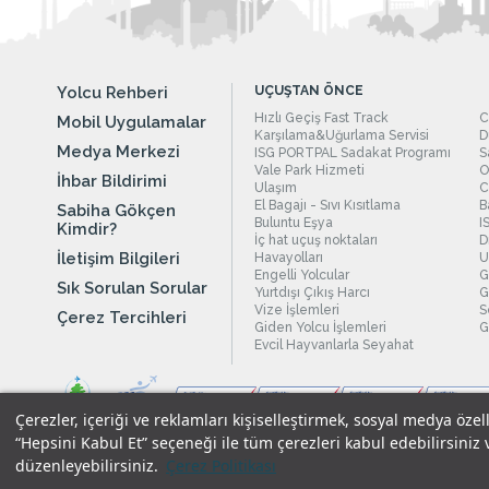
Yolcu Rehberi
UÇUŞTAN ÖNCE
Hızlı Geçiş Fast Track
C
Mobil Uygulamalar
Karşılama&Uğurlama Servisi
D
Medya Merkezi
ISG PORTPAL Sadakat Programı
S
Vale Park Hizmeti
O
İhbar Bildirimi
Ulaşım
C
El Bagajı - Sıvı Kısıtlama
B
Sabiha Gökçen
Buluntu Eşya
I
Kimdir?
İç hat uçuş noktaları
D
İletişim Bilgileri
Havayolları
U
Engelli Yolcular
G
Sık Sorulan Sorular
Yurtdışı Çıkış Harcı
G
Vize İşlemleri
S
Çerez Tercihleri
Giden Yolcu İşlemleri
G
Evcil Hayvanlarla Seyahat
Çerezler, içeriği ve reklamları kişiselleştirmek, sosyal medya özel
“Hepsini Kabul Et” seçeneği ile tüm çerezleri kabul edebilirsiniz 
düzenleyebilirsiniz.
Çerez Politikası
Yasal Uyarılar
|
Çerez Politikamız
|
Gizlilik Taahhüdümüz
|
Kişi