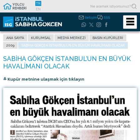
TR
YOLCU
REHBERİ
EN
İletişim
SSS
ANA SAYFA
KURUMSAL
MEDYA MERKEZI
BASIN KUPÜRLERI
2009
SABIHA GÖKÇEN İSTANBUL’UN EN BÜYÜK HAVALIMANI OLACAK
≚ Kupür metnine ulaşmak için tıklayın