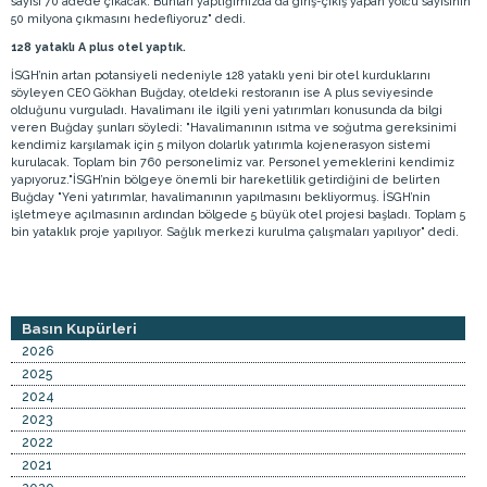
sayısı 70 adede çıkacak. Bunları yaptığımızda da giriş-çıkış yapan yolcu sayısının
50 milyona çıkmasını hedefliyoruz" dedi.
128 yataklı A plus otel yaptık.
İSGH’nin artan potansiyeli nedeniyle 128 yataklı yeni bir otel kurduklarını
söyleyen CEO Gökhan Buğday, oteldeki restoranın ise A plus seviyesinde
olduğunu vurguladı. Havalimanı ile ilgili yeni yatırımları konusunda da bilgi
veren Buğday şunları söyledi: "Havalimanının ısıtma ve soğutma gereksinimi
kendimiz karşılamak için 5 milyon dolarlık yatırımla kojenerasyon sistemi
kurulacak. Toplam bin 760 personelimiz var. Personel yemeklerini kendimiz
yapıyoruz."İSGH’nin bölgeye önemli bir hareketlilik getirdiğini de belirten
Buğday "Yeni yatırımlar, havalimanının yapılmasını bekliyormuş. İSGH’nin
işletmeye açılmasının ardından bölgede 5 büyük otel projesi başladı. Toplam 5
bin yataklık proje yapılıyor. Sağlık merkezi kurulma çalışmaları yapılıyor" dedi.
Basın Kupürleri
2026
2025
2024
2023
2022
2021