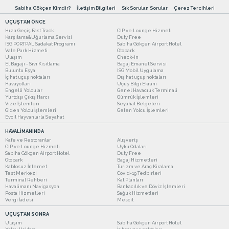
Sabiha Gökçen Kimdir?
İletişim Bilgileri
Sık Sorulan Sorular
Çerez Tercihleri
UÇUŞTAN ÖNCE
Hızlı Geçiş Fast Track
CIP ve Lounge Hizmeti
Karşılama&Uğurlama Servisi
Duty Free
ISG PORTPAL Sadakat Programı
Sabiha Gökçen Airport Hotel
Vale Park Hizmeti
Otopark
Ulaşım
Check-in
El Bagajı - Sıvı Kısıtlama
Bagaj Emanet Servisi
Buluntu Eşya
ISG Mobil Uygulama
İç hat uçuş noktaları
Dış hat uçuş noktaları
Havayolları
Uçuş Bilgi Ekranı
Engelli Yolcular
Genel Havacılık Terminali
Yurtdışı Çıkış Harcı
Gümrük İşlemleri
Vize İşlemleri
Seyahat Belgeleri
Giden Yolcu İşlemleri
Gelen Yolcu İşlemleri
Evcil Hayvanlarla Seyahat
HAVALİMANINDA
Kafe ve Restoranlar
Alışveriş
CIP ve Lounge Hizmeti
Uyku Odaları
Sabiha Gökçen Airport Hotel
Duty Free
Otopark
Bagaj Hizmetleri
Kablosuz İnternet
Turizm ve Araç Kiralama
Test Merkezi
Covid-19 Tedbirleri
Terminal Rehberi
Kat Planları
Havalimanı Navigasyon
Bankacılık ve Döviz İşlemleri
Posta Hizmetleri
Sağlık Hizmetleri
Vergi İadesi
Mescit
UÇUŞTAN SONRA
Ulaşım
Sabiha Gökçen Airport Hotel