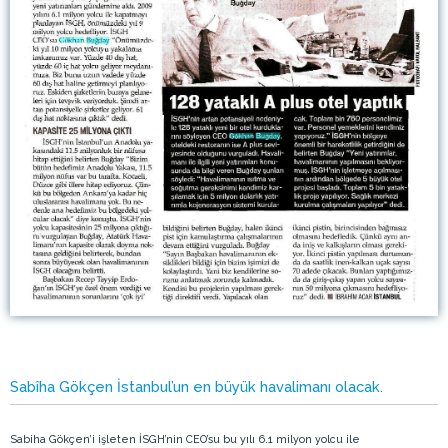
Sabîha Gökçen İstanbul’un en büyük havalimanı olacak.
Sabiha Gökçen’i işleten İSGH’nin CEO’su bu yılı 6.1 milyon yolcu ile