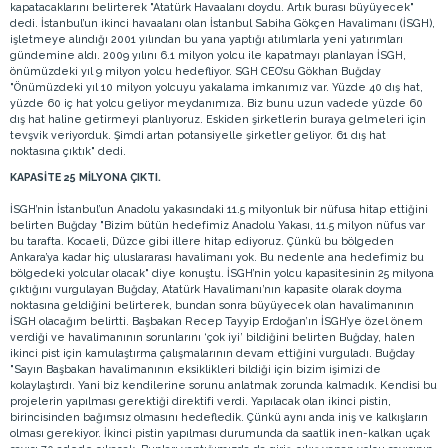
kapatacaklarını belirterek "Atatürk Havaalanı doydu. Artık burası büyüyecek"
dedi. İstanbul’un ikinci havaalanı olan İstanbul Sabiha Gökçen Havalimanı (İSGH),
işletmeye alındığı 2001 yılından bu yana yaptığı atılımlarla yeni yatırımları
gündemine aldı. 2009 yılını 6.1 milyon yolcu ile kapatmayı planlayan İSGH,
önümüzdeki yıl 9 milyon yolcu hedefliyor. SGH CEO’su Gökhan Buğday
"Önümüzdeki yıl 10 milyon yolcuyu yakalama imkanımız var. Yüzde 40 dış hat,
yüzde 60 iç hat yolcu geliyor meydanımıza. Biz bunu uzun vadede yüzde 60
dış hat haline getirmeyi planlıyoruz. Eskiden şirketlerin buraya gelmeleri için
tevşvik veriyorduk. Şimdi artan potansiyelle şirketler geliyor. 61 dış hat
noktasına çıktık" dedi.
KAPASİTE 25 MİLYONA ÇIKTI.
İSGH’nin İstanbul’un Anadolu yakasındaki 11.5 milyonluk bir nüfusa hitap ettiğini
belirten Buğday "Bizim bütün hedefimiz Anadolu Yakası, 11.5 milyon nüfus var
bu tarafta. Kocaeli, Düzce gibi illere hitap ediyoruz. Çünkü bu bölgeden
Ankara’ya kadar hiç uluslararası havalimanı yok. Bu nedenle ana hedefimiz bu
bölgedeki yolcular olacak" diye konuştu. İSGH’nin yolcu kapasitesinin 25 milyona
çıktığını vurgulayan Buğday, Atatürk Havalimanı’nın kapasite olarak doyma
noktasına geldiğini belirterek, bundan sonra büyüyecek olan havalimanının
İSGH olacağım belirtti. Başbakan Recep Tayyip Erdoğan’ın İSGH’ye özel önem
verdiği ve havalimanının sorunlarını ‘çok iyi’ bildiğini belirten Buğday, halen
ikinci pist için kamulaştırma çalışmalarının devam ettiğini vurguladı. Buğday
"Sayın Başbakan havalimanının eksiklikleri bildiği için bizim işimizi de
kolaylaştırdı. Yani biz kendilerine sorunu anlatmak zorunda kalmadık. Kendisi bu
projelerin yapılması gerektiği direktifi verdi. Yapılacak olan ikinci pistin,
birincisinden bağımsız olmasını hedefledik. Çünkü aynı anda iniş ve kalkışların
olması gerekiyor. İkinci pistin yapılması durumunda da saatlik inen-kalkan uçak