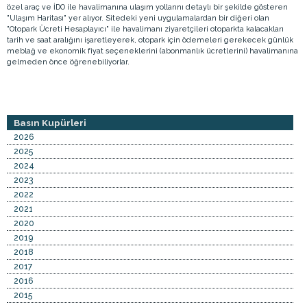
özel araç ve İDO ile havalimanına ulaşım yollarını detaylı bir şekilde gösteren
"Ulaşım Haritası" yer alıyor. Sitedeki yeni uygulamalardan bir diğeri olan
"Otopark Ücreti Hesaplayıcı" ile havalimanı ziyaretçileri otoparkta kalacakları
tarih ve saat aralığını işaretleyerek, otopark için ödemeleri gerekecek günlük
meblağ ve ekonomik fiyat seçeneklerini (abonmanlık ücretlerini) havalimanına
gelmeden önce öğrenebiliyorlar.
Basın Kupürleri
2026
2025
2024
2023
2022
2021
2020
2019
2018
2017
2016
2015