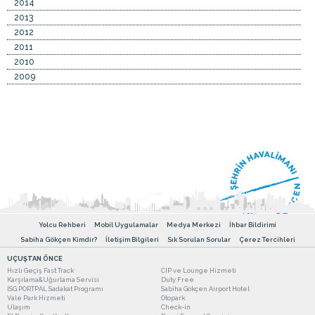
2014
2013
2012
2011
2010
2009
Yolcu Rehberi
Mobil Uygulamalar
Medya Merkezi
İhbar Bildirimi
Sabiha Gökçen Kimdir?
İletişim Bilgileri
Sık Sorulan Sorular
Çerez Tercihleri
UÇUŞTAN ÖNCE
Hızlı Geçiş Fast Track
CIP ve Lounge Hizmeti
Karşılama&Uğurlama Servisi
Duty Free
ISG PORTPAL Sadakat Programı
Sabiha Gökçen Airport Hotel
Vale Park Hizmeti
Otopark
Ulaşım
Check-in