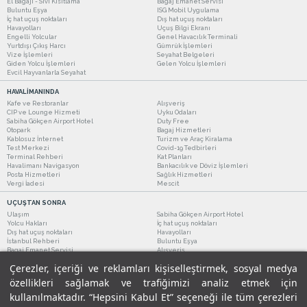
El Bagajı - Sıvı Kısıtlama
Bagaj Emanet Servisi
Buluntu Eşya
ISG Mobil Uygulama
İç hat uçuş noktaları
Dış hat uçuş noktaları
Havayolları
Uçuş Bilgi Ekranı
Engelli Yolcular
Genel Havacılık Terminali
Yurtdışı Çıkış Harcı
Gümrük İşlemleri
Vize İşlemleri
Seyahat Belgeleri
Giden Yolcu İşlemleri
Gelen Yolcu İşlemleri
Evcil Hayvanlarla Seyahat
HAVALİMANINDA
Kafe ve Restoranlar
Alışveriş
CIP ve Lounge Hizmeti
Uyku Odaları
Sabiha Gökçen Airport Hotel
Duty Free
Otopark
Bagaj Hizmetleri
Kablosuz İnternet
Turizm ve Araç Kiralama
Test Merkezi
Covid-19 Tedbirleri
Terminal Rehberi
Kat Planları
Havalimanı Navigasyon
Bankacılık ve Döviz İşlemleri
Posta Hizmetleri
Sağlık Hizmetleri
Vergi İadesi
Mescit
UÇUŞTAN SONRA
Ulaşım
Sabiha Gökçen Airport Hotel
Yolcu Hakları
İç hat uçuş noktaları
Dış hat uçuş noktaları
Havayolları
İstanbul Rehberi
Buluntu Eşya
Bagaj Emanet Servisi
Alışveriş
Kafe ve Restoranlar
Turizm ve Araç Kiralama
Çerezler, içeriği ve reklamları kişiselleştirmek, sosyal medya
özellikleri sağlamak ve trafiğimizi analiz etmek için
kullanılmaktadır. “Hepsini Kabul Et” seçeneği ile tüm çerezleri