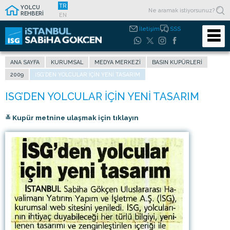
TR
YOLCU
REHBERİ
EN
İletişim
SSS
ANA SAYFA
KURUMSAL
MEDYA MERKEZI
BASIN KUPÜRLERI
2009
ISG’DEN YOLCULAR IÇIN YENI TASARIM
≚ Kupür metnine ulaşmak için tıklayın