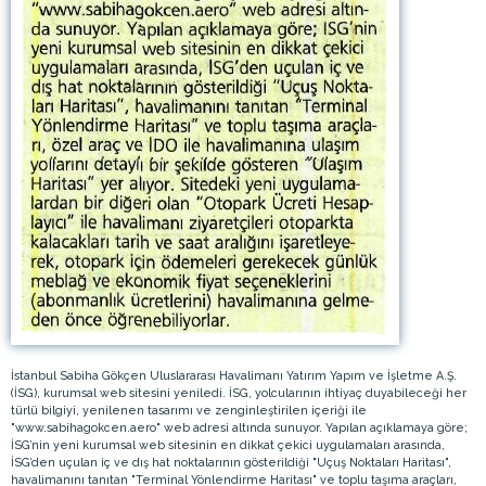
İstanbul Sabiha Gökçen Uluslararası Havalimanı Yatırım Yapım ve İşletme A.Ş.
(İSG), kurumsal web sitesini yeniledi. İSG, yolcularının ihtiyaç duyabileceği her
türlü bilgiyi, yenilenen tasarımı ve zenginleştirilen içeriği ile
"www.sabihagokcen.aero" web adresi altında sunuyor. Yapılan açıklamaya göre;
İSG’nin yeni kurumsal web sitesinin en dikkat çekici uygulamaları arasında,
İSG’den uçulan iç ve dış hat noktalarının gösterildiği "Uçuş Noktaları Haritası",
havalimanını tanıtan "Terminal Yönlendirme Haritası" ve toplu taşıma araçları,