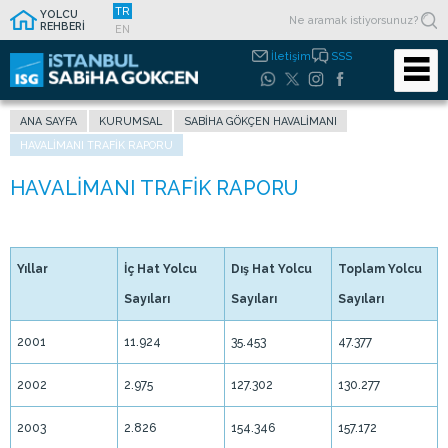
TR
YOLCU
REHBERİ
EN
İletişim
SSS
ANA SAYFA
KURUMSAL
SABIHA GÖKÇEN HAVALIMANI
HAVALIMANI TRAFIK RAPORU
Yıllar
İç Hat Yolcu
Dış Hat Yolcu
Toplam Yolcu
Sayıları
Sayıları
Sayıları
2001
11.924
35.453
47.377
2002
2.975
127.302
130.277
2003
2.826
154.346
157.172