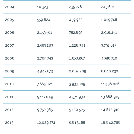
2004
10.323
235.278
245.601
2005
559.824
459.922
1.019.746
2006
2.153.561
762.893
2.916.454
2007
2.563.283
1.228.342
3.791.625
2008
2.789.743
1.568.967
4.358.710
2009
4.547.673
2.092.285
6.640.230
2010
7.665.021
3.933.005
11.598.026
2011
9.117.049
4.571.930
13.688.979
2012
9.752.385
5.120.525
14.872.910
2013
12.029.274
6.813.166
18.842.788