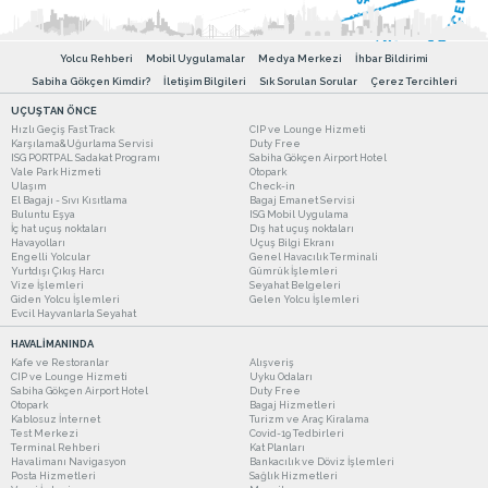
Yolcu Rehberi
Mobil Uygulamalar
Medya Merkezi
İhbar Bildirimi
Sabiha Gökçen Kimdir?
İletişim Bilgileri
Sık Sorulan Sorular
Çerez Tercihleri
UÇUŞTAN ÖNCE
Hızlı Geçiş Fast Track
CIP ve Lounge Hizmeti
Karşılama&Uğurlama Servisi
Duty Free
ISG PORTPAL Sadakat Programı
Sabiha Gökçen Airport Hotel
Vale Park Hizmeti
Otopark
Ulaşım
Check-in
El Bagajı - Sıvı Kısıtlama
Bagaj Emanet Servisi
Buluntu Eşya
ISG Mobil Uygulama
İç hat uçuş noktaları
Dış hat uçuş noktaları
Havayolları
Uçuş Bilgi Ekranı
Engelli Yolcular
Genel Havacılık Terminali
Yurtdışı Çıkış Harcı
Gümrük İşlemleri
Vize İşlemleri
Seyahat Belgeleri
Giden Yolcu İşlemleri
Gelen Yolcu İşlemleri
Evcil Hayvanlarla Seyahat
HAVALİMANINDA
Kafe ve Restoranlar
Alışveriş
CIP ve Lounge Hizmeti
Uyku Odaları
Sabiha Gökçen Airport Hotel
Duty Free
Otopark
Bagaj Hizmetleri
Kablosuz İnternet
Turizm ve Araç Kiralama
Test Merkezi
Covid-19 Tedbirleri
Terminal Rehberi
Kat Planları
Havalimanı Navigasyon
Bankacılık ve Döviz İşlemleri
Posta Hizmetleri
Sağlık Hizmetleri