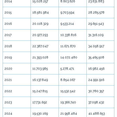
2014
15.028.257
8.603.626
23.631.883
2015
18.581.984
9.703.594
28.285.578
2016
20.118.329
9.533.214
29.651.543
2017
20.977.293
10.338.816
31.316.109
2018
22.387.047
11.671.870
34.058.917
2019
21.393.028
14.072.480
35.465.508
2020
11.703.985
5.278.471
16.982.456
2021
16.137.849
8.854.067
24.991.916
2022
15.247.815
15.532.542
30.780.357
2023
17.731.692
19.366.740
37.098.432
2024
19.530.169
21.958.484
41.488.653