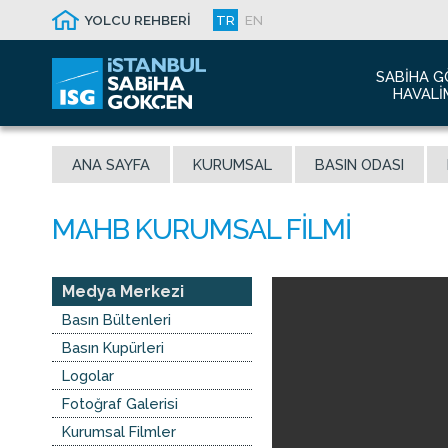
YOLCU REHBERİ
TR
EN
SABIHA G
HAVALI
Hakkım
ANA SAYFA
KURUMSAL
BASIN ODASI
Havalim
Sismik 
Ödüller
Yeni Dı
İletişim
Medya Merkezi
Sabiha 
Basın Bültenleri
Malaysi
Basın Kupürleri
Logolar
Fotoğraf Galerisi
Kurumsal Filmler