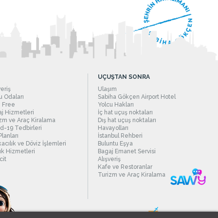
UÇUŞTAN SONRA
veriş
Ulaşım
 Odaları
Sabiha Gökçen Airport Hotel
 Free
Yolcu Hakları
j Hizmetleri
İç hat uçuş noktaları
zm ve Araç Kiralama
Dış hat uçuş noktaları
d-19 Tedbirleri
Havayolları
Planları
İstanbul Rehberi
acılık ve Döviz İşlemleri
Buluntu Eşya
ık Hizmetleri
Bagaj Emanet Servisi
it
Alışveriş
Kafe ve Restoranlar
Turizm ve Araç Kiralama