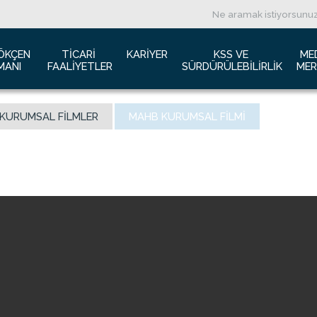
ÖKÇEN 
TICARI 
KARIYER
KSS VE 
ME
MANI
FAALIYETLER
SÜRDÜRÜLEBILIRLIK
MER
ızda
Havacılık Pazarlama
İş başvurusu
Yeşil Havaalanı Projesi
B
KURUMSAL FILMLER
MAHB KURUMSAL FILMI
anı Trafik Raporu
Reklam Fırsatları
İnsan Kaynakları Politikası
Engelsiz Havaalanı
B
İzolasyon
Film ve Fotoğraf Çekimi
Sürdürülebilirlik
L
imiz
Kiralık Alanlar
F
ş Hatlar Terminali Projesi
Kargo Hizmetleri
K
 Bilgileri
Konferans Salonu
D
Gökçen Kimdir?
İhale Duyuruları
a Airports Holdings Berhad