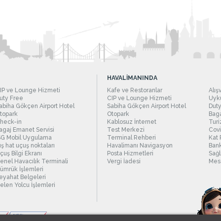
HAVALİMANINDA
IP ve Lounge Hizmeti
Kafe ve Restoranlar
Alış
uty Free
CIP ve Lounge Hizmeti
Uyku
abiha Gökçen Airport Hotel
Sabiha Gökçen Airport Hotel
Duty
topark
Otopark
Baga
heck-in
Kablosuz İnternet
Turi
agaj Emanet Servisi
Test Merkezi
Covi
SG Mobil Uygulama
Terminal Rehberi
Kat 
ış hat uçuş noktaları
Havalimanı Navigasyon
Bank
çuş Bilgi Ekranı
Posta Hizmetleri
Sağl
enel Havacılık Terminali
Vergi İadesi
Mesc
ümrük İşlemleri
eyahat Belgeleri
elen Yolcu İşlemleri