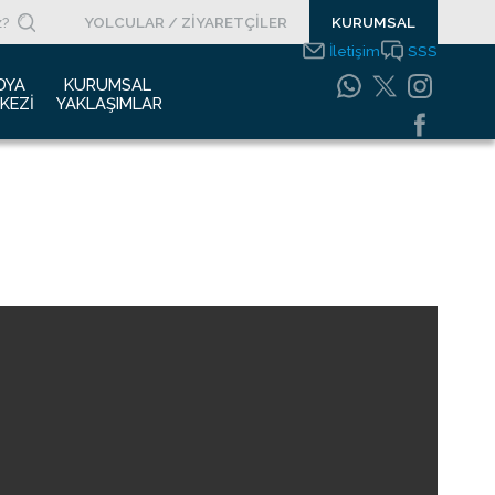
YOLCULAR / ZİYARETÇİLER
KURUMSAL
İletişim
SSS
DYA 
KURUMSAL 
KEZI
YAKLAŞIMLAR
asın Bültenleri
Entegre Yönetim
Sistemleri Politikamız
asın Kupürleri
Emniyet Yönetim
ogolar
Sistemi
otoğraf Galerisi
Gıda Güvenliği
Politikası
urumsal Filmler
Bilgi Güvenliği
uyurular
Politikası
Bilgi Toplumu
Hizmetleri
Enerji Yönetim Sistemi
Politikası