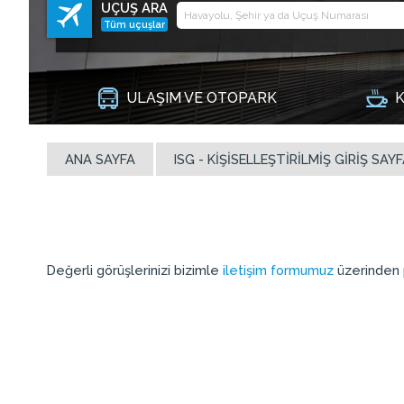
UÇUŞ ARA
Tüm uçuşlar
ULAŞIM VE OTOPARK
K
ANA SAYFA
ISG - KIŞISELLEŞTIRILMIŞ GIRIŞ SAYF
Değerli görüşlerinizi bizimle
iletişim formumuz
üzerinden p