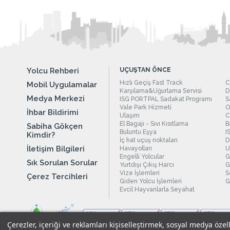
Yolcu Rehberi
UÇUŞTAN ÖNCE
Hızlı Geçiş Fast Track
C
Mobil Uygulamalar
Karşılama&Uğurlama Servisi
D
Medya Merkezi
ISG PORTPAL Sadakat Programı
S
Vale Park Hizmeti
O
İhbar Bildirimi
Ulaşım
C
El Bagajı - Sıvı Kısıtlama
B
Sabiha Gökçen
Buluntu Eşya
I
Kimdir?
İç hat uçuş noktaları
D
İletişim Bilgileri
Havayolları
U
Engelli Yolcular
G
Sık Sorulan Sorular
Yurtdışı Çıkış Harcı
G
Vize İşlemleri
S
Çerez Tercihleri
Giden Yolcu İşlemleri
G
Evcil Hayvanlarla Seyahat
Çerezler, içeriği ve reklamları kişiselleştirmek, sosyal medya özel