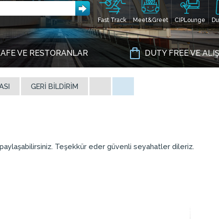
Fast Track
Meet&Greet
CIPLounge
Du
AFE VE RESTORANLAR
DUTY FREE VE ALI
ASI
GERI BILDIRIM
aylaşabilirsiniz. Teşekkür eder güvenli seyahatler dileriz.