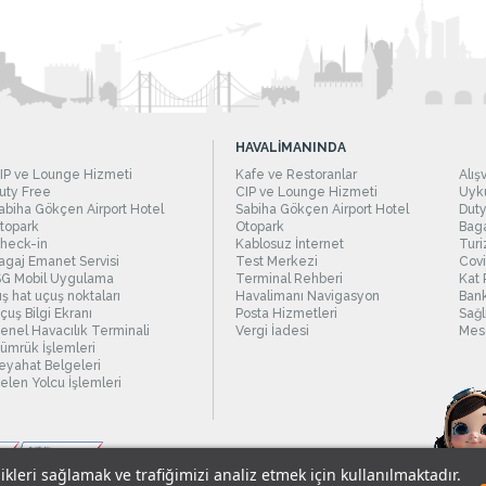
HAVALİMANINDA
IP ve Lounge Hizmeti
Kafe ve Restoranlar
Alış
uty Free
CIP ve Lounge Hizmeti
Uyku
abiha Gökçen Airport Hotel
Sabiha Gökçen Airport Hotel
Duty
topark
Otopark
Baga
heck-in
Kablosuz İnternet
Turi
agaj Emanet Servisi
Test Merkezi
Covi
SG Mobil Uygulama
Terminal Rehberi
Kat 
ış hat uçuş noktaları
Havalimanı Navigasyon
Bank
çuş Bilgi Ekranı
Posta Hizmetleri
Sağl
enel Havacılık Terminali
Vergi İadesi
Mesc
ümrük İşlemleri
eyahat Belgeleri
elen Yolcu İşlemleri
likleri sağlamak ve trafiğimizi analiz etmek için kullanılmaktadır.