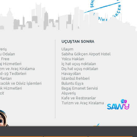
UÇUŞTAN SONRA
veriş
Ulaşım
 Odaları
Sabiha Gökçen Airport Hotel
 Free
Yolcu Hakları
j Hizmetleri
İç hat uçuş noktaları
zm ve Araç Kiralama
Dış hat uçuş noktaları
d-19 Tedbirleri
Havayolları
Planları
İstanbul Rehberi
acılık ve Döviz İşlemleri
Buluntu Eşya
ık Hizmetleri
Bagaj Emanet Servisi
it
Alışveriş
Kafe ve Restoranlar
Turizm ve Araç Kiralama