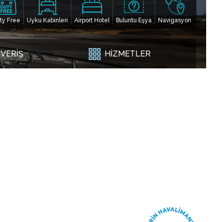
ty Free
Uyku Kabinleri
Airport Hotel
Buluntu Eşya
Navigasyon
ŞVERİŞ
HİZMETLER