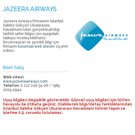
Jazeera Airways firmasının İstanbul
Sabiha Gökçen Uluslararası
Havalimanı’ndan gerçekleştirdiği
tarifeli sefer bilgisi için aşağıdaki
tabloyu inceleyebilirsiniz.
Rezervasyon ve ayrıntılı bilgi için
firmanın
kurumsal web sitesini
ziyaret
ediniz.
Bilet Satış
Web sitesi:
www.jazeeraairways.com
Telefon:
0 212 246 34 06 / +965
2205 4944
Uçuş bilgileri değişiklik gösterebilir. Güncel uçuş bilgileri için lütfen
havayolu ile irtibata geçiniz. Olabilecek bilgi/detay farklılıklarından
İstanbul Sabiha Gökçen Uluslararası Havalimanı Yatırım Yapım ve
İşletme A.Ş. sorumlu tutulamaz.