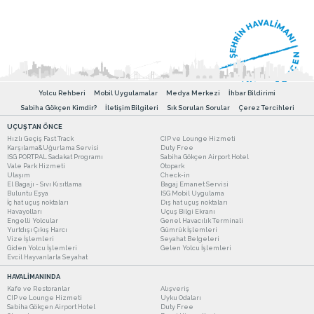
Yolcu Rehberi
Mobil Uygulamalar
Medya Merkezi
İhbar Bildirimi
Sabiha Gökçen Kimdir?
İletişim Bilgileri
Sık Sorulan Sorular
Çerez Tercihleri
UÇUŞTAN ÖNCE
Hızlı Geçiş Fast Track
CIP ve Lounge Hizmeti
Karşılama&Uğurlama Servisi
Duty Free
ISG PORTPAL Sadakat Programı
Sabiha Gökçen Airport Hotel
Vale Park Hizmeti
Otopark
Ulaşım
Check-in
El Bagajı - Sıvı Kısıtlama
Bagaj Emanet Servisi
Buluntu Eşya
ISG Mobil Uygulama
İç hat uçuş noktaları
Dış hat uçuş noktaları
Havayolları
Uçuş Bilgi Ekranı
Engelli Yolcular
Genel Havacılık Terminali
Yurtdışı Çıkış Harcı
Gümrük İşlemleri
Vize İşlemleri
Seyahat Belgeleri
Giden Yolcu İşlemleri
Gelen Yolcu İşlemleri
Evcil Hayvanlarla Seyahat
HAVALİMANINDA
Kafe ve Restoranlar
Alışveriş
CIP ve Lounge Hizmeti
Uyku Odaları
Sabiha Gökçen Airport Hotel
Duty Free