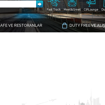
Fast Track
Meet&Greet
CIPLounge
Du
AFE VE RESTORANLAR
DUTY FREE VE ALI