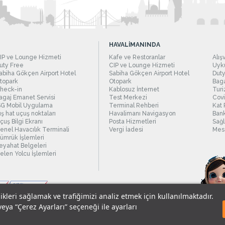
HAVALİMANINDA
IP ve Lounge Hizmeti
Kafe ve Restoranlar
Alış
uty Free
CIP ve Lounge Hizmeti
Uyku
abiha Gökçen Airport Hotel
Sabiha Gökçen Airport Hotel
Duty
topark
Otopark
Baga
heck-in
Kablosuz İnternet
Turi
agaj Emanet Servisi
Test Merkezi
Covi
SG Mobil Uygulama
Terminal Rehberi
Kat 
ış hat uçuş noktaları
Havalimanı Navigasyon
Bank
çuş Bilgi Ekranı
Posta Hizmetleri
Sağl
enel Havacılık Terminali
Vergi İadesi
Mesc
ümrük İşlemleri
eyahat Belgeleri
elen Yolcu İşlemleri
likleri sağlamak ve trafiğimizi analiz etmek için kullanılmaktadır.
veya “Çerez Ayarları” seçeneği ile ayarları
sel Verilerin Korunması
© 2018 - İstanbul Sabiha Gökçen Uluslararası Havali