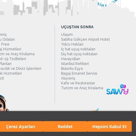
UÇUŞTAN SONRA
veriş
Ulaşım
 Odaları
Sabiha Gökçen Airport Hotel
 Free
Yolcu Hakları
j Hizmetleri
İç hat uçuş noktaları
zm ve Araç Kiralama
Dış hat uçuş noktaları
d-19 Tedbirleri
Havayolları
Planları
İstanbul Rehberi
acılık ve Döviz İşlemleri
Buluntu Eşya
ık Hizmetleri
Bagaj Emanet Servisi
it
Alışveriş
Kafe ve Restoranlar
Turizm ve Araç Kiralama
Çerez Ayarları
Reddet
Hepsini Kabul Et
manı.
Tüm hakları saklıdır. İçerik ve resimlerin izinsiz kullanımı yasaktır.