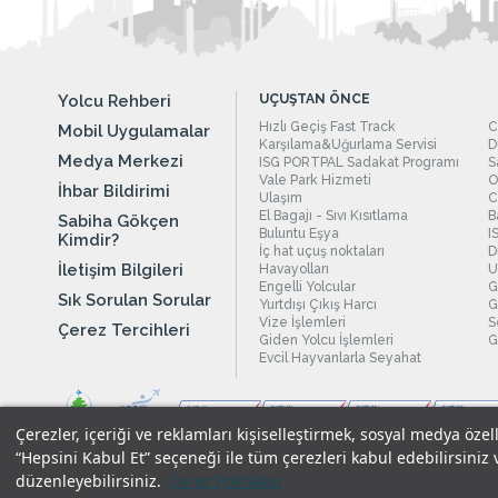
Yolcu Rehberi
UÇUŞTAN ÖNCE
Hızlı Geçiş Fast Track
C
Mobil Uygulamalar
Karşılama&Uğurlama Servisi
D
Medya Merkezi
ISG PORTPAL Sadakat Programı
S
Vale Park Hizmeti
O
İhbar Bildirimi
Ulaşım
C
El Bagajı - Sıvı Kısıtlama
B
Sabiha Gökçen
Buluntu Eşya
I
Kimdir?
İç hat uçuş noktaları
D
İletişim Bilgileri
Havayolları
U
Engelli Yolcular
G
Sık Sorulan Sorular
Yurtdışı Çıkış Harcı
G
Vize İşlemleri
S
Çerez Tercihleri
Giden Yolcu İşlemleri
G
Evcil Hayvanlarla Seyahat
Çerezler, içeriği ve reklamları kişiselleştirmek, sosyal medya özel
“Hepsini Kabul Et” seçeneği ile tüm çerezleri kabul edebilirsiniz 
düzenleyebilirsiniz.
Çerez Politikası
Yasal Uyarılar
|
Çerez Politikamız
|
Gizlilik Taahhüdümüz
|
Kişi