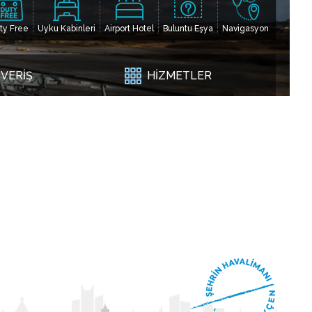
ty Free
Uyku Kabinleri
Airport Hotel
Buluntu Eşya
Navigasyon
ŞVERİŞ
HİZMETLER