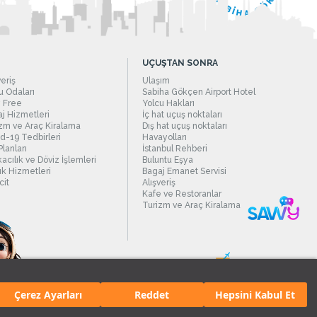
UÇUŞTAN SONRA
veriş
Ulaşım
 Odaları
Sabiha Gökçen Airport Hotel
 Free
Yolcu Hakları
j Hizmetleri
İç hat uçuş noktaları
zm ve Araç Kiralama
Dış hat uçuş noktaları
d-19 Tedbirleri
Havayolları
Planları
İstanbul Rehberi
acılık ve Döviz İşlemleri
Buluntu Eşya
ık Hizmetleri
Bagaj Emanet Servisi
it
Alışveriş
Kafe ve Restoranlar
Turizm ve Araç Kiralama
Çerez Ayarları
Reddet
Hepsini Kabul Et
manı.
Tüm hakları saklıdır. İçerik ve resimlerin izinsiz kullanımı yasaktır.