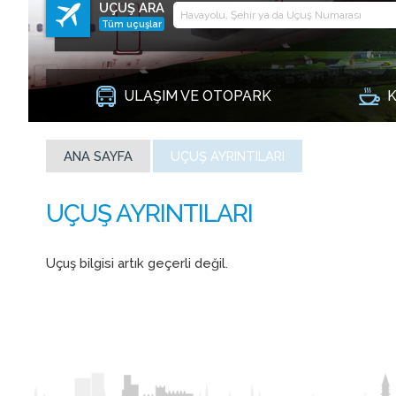
UÇUŞ ARA
Tüm uçuşlar
ULAŞIM VE OTOPARK
K
ANA SAYFA
UÇUŞ AYRINTILARI
Uçuş bilgisi artık geçerli değil.