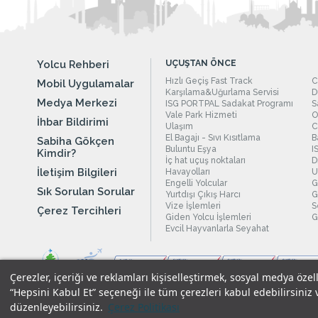
Yolcu Rehberi
UÇUŞTAN ÖNCE
Hızlı Geçiş Fast Track
C
Mobil Uygulamalar
Karşılama&Uğurlama Servisi
D
Medya Merkezi
ISG PORTPAL Sadakat Programı
S
Vale Park Hizmeti
O
İhbar Bildirimi
Ulaşım
C
El Bagajı - Sıvı Kısıtlama
B
Sabiha Gökçen
Buluntu Eşya
I
Kimdir?
İç hat uçuş noktaları
D
İletişim Bilgileri
Havayolları
U
Engelli Yolcular
G
Sık Sorulan Sorular
Yurtdışı Çıkış Harcı
G
Vize İşlemleri
S
Çerez Tercihleri
Giden Yolcu İşlemleri
G
Evcil Hayvanlarla Seyahat
Çerezler, içeriği ve reklamları kişiselleştirmek, sosyal medya özel
“Hepsini Kabul Et” seçeneği ile tüm çerezleri kabul edebilirsiniz 
düzenleyebilirsiniz.
Çerez Politikası
Yasal Uyarılar
|
Çerez Politikamız
|
Gizlilik Taahhüdümüz
|
Kişi