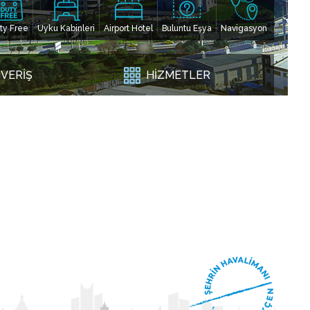
ty Free
Uyku Kabinleri
Airport Hotel
Buluntu Eşya
Navigasyon
ŞVERİŞ
HİZMETLER