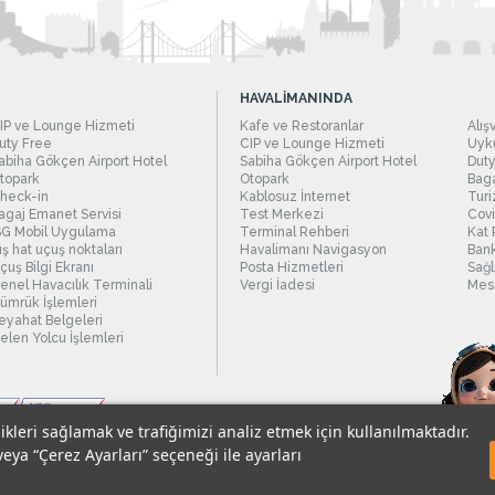
HAVALİMANINDA
IP ve Lounge Hizmeti
Kafe ve Restoranlar
Alış
uty Free
CIP ve Lounge Hizmeti
Uyku
abiha Gökçen Airport Hotel
Sabiha Gökçen Airport Hotel
Duty
topark
Otopark
Baga
heck-in
Kablosuz İnternet
Turi
agaj Emanet Servisi
Test Merkezi
Covi
SG Mobil Uygulama
Terminal Rehberi
Kat 
ış hat uçuş noktaları
Havalimanı Navigasyon
Bank
çuş Bilgi Ekranı
Posta Hizmetleri
Sağl
enel Havacılık Terminali
Vergi İadesi
Mesc
ümrük İşlemleri
eyahat Belgeleri
elen Yolcu İşlemleri
likleri sağlamak ve trafiğimizi analiz etmek için kullanılmaktadır.
veya “Çerez Ayarları” seçeneği ile ayarları
sel Verilerin Korunması
© 2018 - İstanbul Sabiha Gökçen Uluslararası Havali