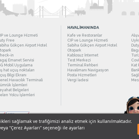
HAVALİMANINDA
IP ve Lounge Hizmeti
Kafe ve Restoranlar
Alış
uty Free
CIP ve Lounge Hizmeti
Uyku
abiha Gökçen Airport Hotel
Sabiha Gökçen Airport Hotel
Duty
topark
Otopark
Baga
heck-in
Kablosuz İnternet
Turi
agaj Emanet Servisi
Test Merkezi
Covi
SG Mobil Uygulama
Terminal Rehberi
Kat 
ış hat uçuş noktaları
Havalimanı Navigasyon
Bank
çuş Bilgi Ekranı
Posta Hizmetleri
Sağl
enel Havacılık Terminali
Vergi İadesi
Mesc
ümrük İşlemleri
eyahat Belgeleri
elen Yolcu İşlemleri
likleri sağlamak ve trafiğimizi analiz etmek için kullanılmaktadır.
veya “Çerez Ayarları” seçeneği ile ayarları
sel Verilerin Korunması
© 2018 - İstanbul Sabiha Gökçen Uluslararası Havali