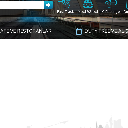
Fast Track
Meet&Greet
CIPLounge
Du
AFE VE RESTORANLAR
DUTY FREE VE ALI