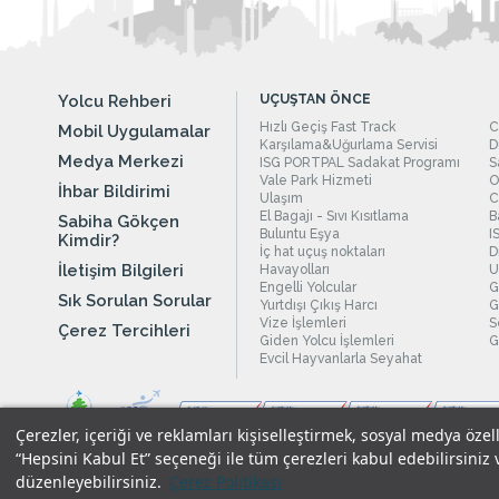
Yolcu Rehberi
UÇUŞTAN ÖNCE
Hızlı Geçiş Fast Track
C
Mobil Uygulamalar
Karşılama&Uğurlama Servisi
D
Medya Merkezi
ISG PORTPAL Sadakat Programı
S
Vale Park Hizmeti
O
İhbar Bildirimi
Ulaşım
C
El Bagajı - Sıvı Kısıtlama
B
Sabiha Gökçen
Buluntu Eşya
I
Kimdir?
İç hat uçuş noktaları
D
İletişim Bilgileri
Havayolları
U
Engelli Yolcular
G
Sık Sorulan Sorular
Yurtdışı Çıkış Harcı
G
Vize İşlemleri
S
Çerez Tercihleri
Giden Yolcu İşlemleri
G
Evcil Hayvanlarla Seyahat
Çerezler, içeriği ve reklamları kişiselleştirmek, sosyal medya özel
“Hepsini Kabul Et” seçeneği ile tüm çerezleri kabul edebilirsiniz 
düzenleyebilirsiniz.
Çerez Politikası
Yasal Uyarılar
|
Çerez Politikamız
|
Gizlilik Taahhüdümüz
|
Kişi