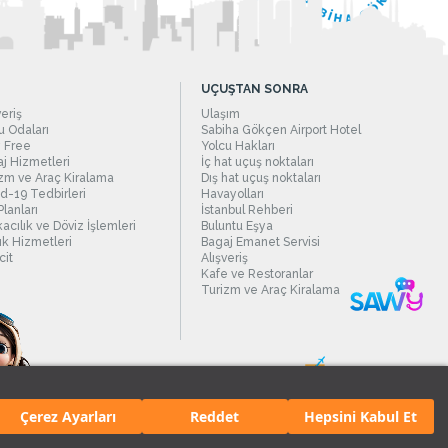
UÇUŞTAN SONRA
veriş
Ulaşım
 Odaları
Sabiha Gökçen Airport Hotel
 Free
Yolcu Hakları
j Hizmetleri
İç hat uçuş noktaları
zm ve Araç Kiralama
Dış hat uçuş noktaları
d-19 Tedbirleri
Havayolları
Planları
İstanbul Rehberi
acılık ve Döviz İşlemleri
Buluntu Eşya
ık Hizmetleri
Bagaj Emanet Servisi
it
Alışveriş
Kafe ve Restoranlar
Turizm ve Araç Kiralama
Çerez Ayarları
Reddet
Hepsini Kabul Et
manı.
Tüm hakları saklıdır. İçerik ve resimlerin izinsiz kullanımı yasaktır.