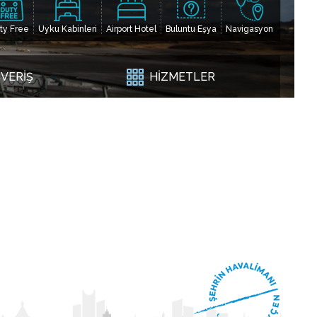
ty Free
Uyku Kabinleri
Airport Hotel
Buluntu Eşya
Navigasyon
ŞVERİŞ
HİZMETLER