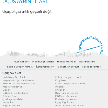
Uçuş bilgisi artık geçerli değil.
Yolcu Rehberi
Mobil Uygulamalar
Medya Merkezi
İhbar Bildirimi
Sabiha Gökçen Kimdir?
İletişim Bilgileri
Sık Sorulan Sorular
Çerez Tercihleri
UÇUŞTAN ÖNCE
Hızlı Geçiş Fast Track
CIP ve Lounge Hizmeti
Karşılama&Uğurlama Servisi
Duty Free
ISG PORTPAL Sadakat Programı
Sabiha Gökçen Airport Hotel
Vale Park Hizmeti
Otopark
Ulaşım
Check-in
El Bagajı - Sıvı Kısıtlama
Bagaj Emanet Servisi
Buluntu Eşya
ISG Mobil Uygulama
İç hat uçuş noktaları
Dış hat uçuş noktaları
Havayolları
Uçuş Bilgi Ekranı
Engelli Yolcular
Genel Havacılık Terminali