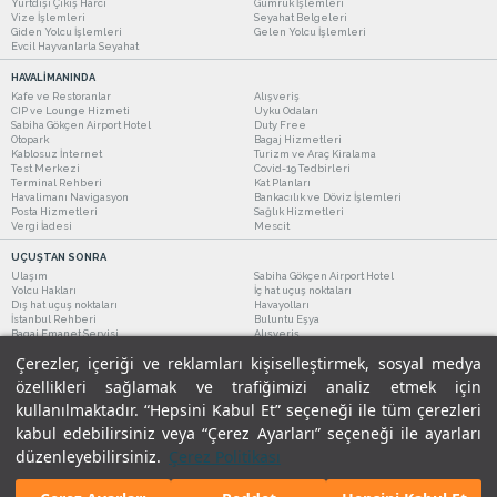
Yurtdışı Çıkış Harcı
Gümrük İşlemleri
Vize İşlemleri
Seyahat Belgeleri
Giden Yolcu İşlemleri
Gelen Yolcu İşlemleri
Evcil Hayvanlarla Seyahat
HAVALİMANINDA
Kafe ve Restoranlar
Alışveriş
CIP ve Lounge Hizmeti
Uyku Odaları
Sabiha Gökçen Airport Hotel
Duty Free
Otopark
Bagaj Hizmetleri
Kablosuz İnternet
Turizm ve Araç Kiralama
Test Merkezi
Covid-19 Tedbirleri
Terminal Rehberi
Kat Planları
Havalimanı Navigasyon
Bankacılık ve Döviz İşlemleri
Posta Hizmetleri
Sağlık Hizmetleri
Vergi İadesi
Mescit
UÇUŞTAN SONRA
Ulaşım
Sabiha Gökçen Airport Hotel
Yolcu Hakları
İç hat uçuş noktaları
Dış hat uçuş noktaları
Havayolları
İstanbul Rehberi
Buluntu Eşya
Bagaj Emanet Servisi
Alışveriş
Kafe ve Restoranlar
Turizm ve Araç Kiralama
Çerezler, içeriği ve reklamları kişiselleştirmek, sosyal medya
özellikleri sağlamak ve trafiğimizi analiz etmek için
kullanılmaktadır. “Hepsini Kabul Et” seçeneği ile tüm çerezleri
kabul edebilirsiniz veya “Çerez Ayarları” seçeneği ile ayarları
düzenleyebilirsiniz.
Çerez Politikası