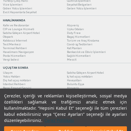
Yurtdışı Çıkış Harcı
Gümrük İşlemleri
Vize İşlemleri
Seyahat Belgeleri
Giden Yolcu İşlemleri
Gelen Yolcu İşlemleri
Evcil Hayvanlarla Seyahat
HAVALİMANINDA
Kafe ve Restoranlar
Alışveriş
CIP ve Lounge Hizmeti
Uyku Odaları
Sabiha Gökçen Airport Hotel
Duty Free
Otopark
Bagaj Hizmetleri
Kablosuz İnternet
Turizm ve Araç Kiralama
Test Merkezi
Covid-19 Tedbirleri
Terminal Rehberi
Kat Planları
Havalimanı Navigasyon
Bankacılık ve Döviz İşlemleri
Posta Hizmetleri
Sağlık Hizmetleri
Vergi İadesi
Mescit
UÇUŞTAN SONRA
Ulaşım
Sabiha Gökçen Airport Hotel
Yolcu Hakları
İç hat uçuş noktaları
Dış hat uçuş noktaları
Havayolları
İstanbul Rehberi
Buluntu Eşya
Bagaj Emanet Servisi
Alışveriş
Kafe ve Restoranlar
Turizm ve Araç Kiralama
Çerezler, içeriği ve reklamları kişiselleştirmek, sosyal medya
özellikleri sağlamak ve trafiğimizi analiz etmek için
kullanılmaktadır. “Hepsini Kabul Et” seçeneği ile tüm çerezleri
kabul edebilirsiniz veya “Çerez Ayarları” seçeneği ile ayarları
düzenleyebilirsiniz.
Çerez Politikası