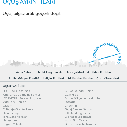
Uçuş bilgisi artık geçerli değil.
Yolcu Rehberi
Mobil Uygulamalar
Medya Merkezi
İhbar Bildirimi
Sabiha Gökçen Kimdir?
İletişim Bilgileri
Sık Sorulan Sorular
Çerez Tercihleri
UÇUŞTAN ÖNCE
Hızlı Geçiş Fast Track
CIP ve Lounge Hizmeti
Karşılama&Uğurlama Servisi
Duty Free
ISG PORTPAL Sadakat Programı
Sabiha Gökçen Airport Hotel
Vale Park Hizmeti
Otopark
Ulaşım
Check-in
El Bagajı - Sıvı Kısıtlama
Bagaj Emanet Servisi
Buluntu Eşya
ISG Mobil Uygulama
İç hat uçuş noktaları
Dış hat uçuş noktaları
Havayolları
Uçuş Bilgi Ekranı
Engelli Yolcular
Genel Havacılık Terminali