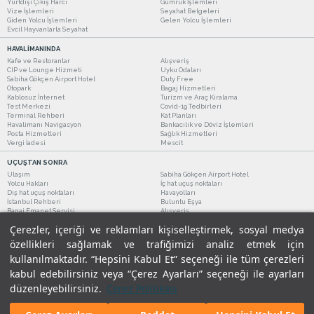
Yurtdışı Çıkış Harcı
Gümrük İşlemleri
Vize İşlemleri
Seyahat Belgeleri
Giden Yolcu İşlemleri
Gelen Yolcu İşlemleri
Evcil Hayvanlarla Seyahat
HAVALİMANINDA
Kafe ve Restoranlar
Alışveriş
CIP ve Lounge Hizmeti
Uyku Odaları
Sabiha Gökçen Airport Hotel
Duty Free
Otopark
Bagaj Hizmetleri
Kablosuz İnternet
Turizm ve Araç Kiralama
Test Merkezi
Covid-19 Tedbirleri
Terminal Rehberi
Kat Planları
Havalimanı Navigasyon
Bankacılık ve Döviz İşlemleri
Posta Hizmetleri
Sağlık Hizmetleri
Vergi İadesi
Mescit
UÇUŞTAN SONRA
Ulaşım
Sabiha Gökçen Airport Hotel
Yolcu Hakları
İç hat uçuş noktaları
Dış hat uçuş noktaları
Havayolları
İstanbul Rehberi
Buluntu Eşya
Bagaj Emanet Servisi
Alışveriş
Kafe ve Restoranlar
Turizm ve Araç Kiralama
Çerezler, içeriği ve reklamları kişiselleştirmek, sosyal medya
özellikleri sağlamak ve trafiğimizi analiz etmek için
kullanılmaktadır. “Hepsini Kabul Et” seçeneği ile tüm çerezleri
kabul edebilirsiniz veya “Çerez Ayarları” seçeneği ile ayarları
düzenleyebilirsiniz.
Çerez Politikası