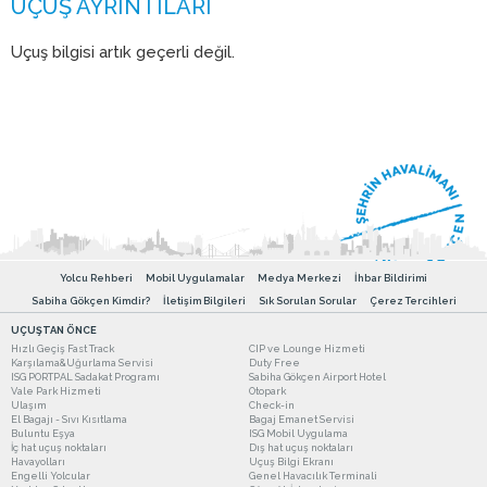
Uçuş bilgisi artık geçerli değil.
Yolcu Rehberi
Mobil Uygulamalar
Medya Merkezi
İhbar Bildirimi
Sabiha Gökçen Kimdir?
İletişim Bilgileri
Sık Sorulan Sorular
Çerez Tercihleri
UÇUŞTAN ÖNCE
Hızlı Geçiş Fast Track
CIP ve Lounge Hizmeti
Karşılama&Uğurlama Servisi
Duty Free
ISG PORTPAL Sadakat Programı
Sabiha Gökçen Airport Hotel
Vale Park Hizmeti
Otopark
Ulaşım
Check-in
El Bagajı - Sıvı Kısıtlama
Bagaj Emanet Servisi
Buluntu Eşya
ISG Mobil Uygulama
İç hat uçuş noktaları
Dış hat uçuş noktaları
Havayolları
Uçuş Bilgi Ekranı
Engelli Yolcular
Genel Havacılık Terminali