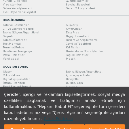
Yurtdışı Çıkış Harcı
Gümrük İşlemleri
Vize İşlemleri
Seyahat Belgeleri
Giden Yolcu İşlemleri
Gelen Yolcu İşlemleri
Evcil Hayvanlarla Seyahat
HAVALİMANINDA
Kafe ve Restoranlar
Alışveriş
CIP ve Lounge Hizmeti
Uyku Odaları
Sabiha Gökçen Airport Hotel
Duty Free
Otopark
Bagaj Hizmetleri
Kablosuz İnternet
Turizm ve Araç Kiralama
Test Merkezi
Covid-19 Tedbirleri
Terminal Rehberi
Kat Planları
Havalimanı Navigasyon
Bankacılık ve Döviz İşlemleri
Posta Hizmetleri
Sağlık Hizmetleri
Vergi İadesi
Mescit
UÇUŞTAN SONRA
Ulaşım
Sabiha Gökçen Airport Hotel
Yolcu Hakları
İç hat uçuş noktaları
Dış hat uçuş noktaları
Havayolları
İstanbul Rehberi
Buluntu Eşya
Bagaj Emanet Servisi
Alışveriş
Kafe ve Restoranlar
Turizm ve Araç Kiralama
Çerezler, içeriği ve reklamları kişiselleştirmek, sosyal medya
özellikleri sağlamak ve trafiğimizi analiz etmek için
kullanılmaktadır. “Hepsini Kabul Et” seçeneği ile tüm çerezleri
kabul edebilirsiniz veya “Çerez Ayarları” seçeneği ile ayarları
düzenleyebilirsiniz.
Çerez Politikası