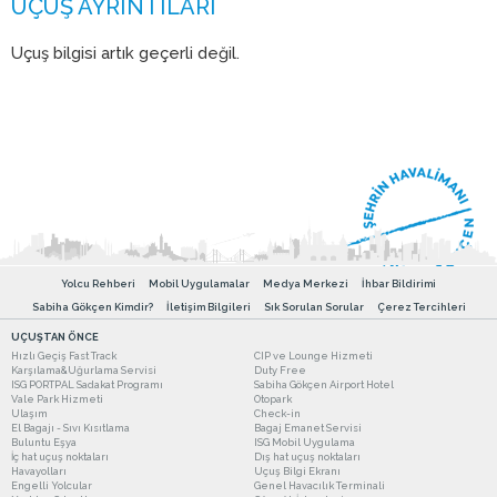
Uçuş bilgisi artık geçerli değil.
Yolcu Rehberi
Mobil Uygulamalar
Medya Merkezi
İhbar Bildirimi
Sabiha Gökçen Kimdir?
İletişim Bilgileri
Sık Sorulan Sorular
Çerez Tercihleri
UÇUŞTAN ÖNCE
Hızlı Geçiş Fast Track
CIP ve Lounge Hizmeti
Karşılama&Uğurlama Servisi
Duty Free
ISG PORTPAL Sadakat Programı
Sabiha Gökçen Airport Hotel
Vale Park Hizmeti
Otopark
Ulaşım
Check-in
El Bagajı - Sıvı Kısıtlama
Bagaj Emanet Servisi
Buluntu Eşya
ISG Mobil Uygulama
İç hat uçuş noktaları
Dış hat uçuş noktaları
Havayolları
Uçuş Bilgi Ekranı
Engelli Yolcular
Genel Havacılık Terminali