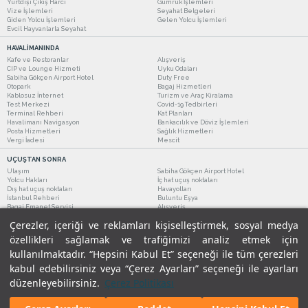
Yurtdışı Çıkış Harcı
Gümrük İşlemleri
Vize İşlemleri
Seyahat Belgeleri
Giden Yolcu İşlemleri
Gelen Yolcu İşlemleri
Evcil Hayvanlarla Seyahat
HAVALİMANINDA
Kafe ve Restoranlar
Alışveriş
CIP ve Lounge Hizmeti
Uyku Odaları
Sabiha Gökçen Airport Hotel
Duty Free
Otopark
Bagaj Hizmetleri
Kablosuz İnternet
Turizm ve Araç Kiralama
Test Merkezi
Covid-19 Tedbirleri
Terminal Rehberi
Kat Planları
Havalimanı Navigasyon
Bankacılık ve Döviz İşlemleri
Posta Hizmetleri
Sağlık Hizmetleri
Vergi İadesi
Mescit
UÇUŞTAN SONRA
Ulaşım
Sabiha Gökçen Airport Hotel
Yolcu Hakları
İç hat uçuş noktaları
Dış hat uçuş noktaları
Havayolları
İstanbul Rehberi
Buluntu Eşya
Bagaj Emanet Servisi
Alışveriş
Kafe ve Restoranlar
Turizm ve Araç Kiralama
Çerezler, içeriği ve reklamları kişiselleştirmek, sosyal medya
özellikleri sağlamak ve trafiğimizi analiz etmek için
kullanılmaktadır. “Hepsini Kabul Et” seçeneği ile tüm çerezleri
kabul edebilirsiniz veya “Çerez Ayarları” seçeneği ile ayarları
düzenleyebilirsiniz.
Çerez Politikası