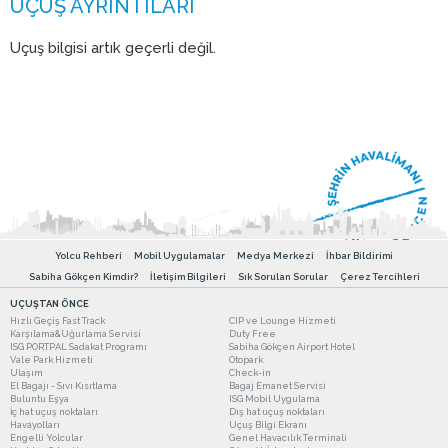
Uçuş bilgisi artık geçerli değil.
Yolcu Rehberi
Mobil Uygulamalar
Medya Merkezi
İhbar Bildirimi
Sabiha Gökçen Kimdir?
İletişim Bilgileri
Sık Sorulan Sorular
Çerez Tercihleri
UÇUŞTAN ÖNCE
Hızlı Geçiş Fast Track
CIP ve Lounge Hizmeti
Karşılama&Uğurlama Servisi
Duty Free
ISG PORTPAL Sadakat Programı
Sabiha Gökçen Airport Hotel
Vale Park Hizmeti
Otopark
Ulaşım
Check-in
El Bagajı - Sıvı Kısıtlama
Bagaj Emanet Servisi
Buluntu Eşya
ISG Mobil Uygulama
İç hat uçuş noktaları
Dış hat uçuş noktaları
Havayolları
Uçuş Bilgi Ekranı
Engelli Yolcular
Genel Havacılık Terminali