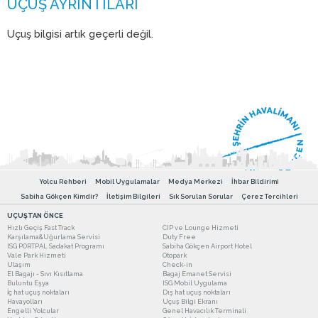
Uçuş bilgisi artık geçerli değil.
Yolcu Rehberi
Mobil Uygulamalar
Medya Merkezi
İhbar Bildirimi
Sabiha Gökçen Kimdir?
İletişim Bilgileri
Sık Sorulan Sorular
Çerez Tercihleri
UÇUŞTAN ÖNCE
Hızlı Geçiş Fast Track
CIP ve Lounge Hizmeti
Karşılama&Uğurlama Servisi
Duty Free
ISG PORTPAL Sadakat Programı
Sabiha Gökçen Airport Hotel
Vale Park Hizmeti
Otopark
Ulaşım
Check-in
El Bagajı - Sıvı Kısıtlama
Bagaj Emanet Servisi
Buluntu Eşya
ISG Mobil Uygulama
İç hat uçuş noktaları
Dış hat uçuş noktaları
Havayolları
Uçuş Bilgi Ekranı
Engelli Yolcular
Genel Havacılık Terminali