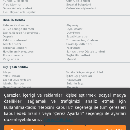
Yurtdışı Çıkış Harcı
Gümrük İşlemleri
Vize İşlemleri
Seyahat Belgeleri
Giden Yolcu İşlemleri
Gelen Yolcu İşlemleri
Evcil Hayvanlarla Seyahat
HAVALİMANINDA
Kafe ve Restoranlar
Alışveriş
CIP ve Lounge Hizmeti
Uyku Odaları
Sabiha Gökçen Airport Hotel
Duty Free
Otopark
Bagaj Hizmetleri
Kablosuz İnternet
Turizm ve Araç Kiralama
Test Merkezi
Covid-19 Tedbirleri
Terminal Rehberi
Kat Planları
Havalimanı Navigasyon
Bankacılık ve Döviz İşlemleri
Posta Hizmetleri
Sağlık Hizmetleri
Vergi İadesi
Mescit
UÇUŞTAN SONRA
Ulaşım
Sabiha Gökçen Airport Hotel
Yolcu Hakları
İç hat uçuş noktaları
Dış hat uçuş noktaları
Havayolları
İstanbul Rehberi
Buluntu Eşya
Bagaj Emanet Servisi
Alışveriş
Kafe ve Restoranlar
Turizm ve Araç Kiralama
Çerezler, içeriği ve reklamları kişiselleştirmek, sosyal medya
özellikleri sağlamak ve trafiğimizi analiz etmek için
kullanılmaktadır. “Hepsini Kabul Et” seçeneği ile tüm çerezleri
kabul edebilirsiniz veya “Çerez Ayarları” seçeneği ile ayarları
düzenleyebilirsiniz.
Çerez Politikası