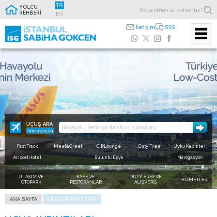
TR
YOLCU
REHBERİ
EN
İletişim
SSS
Zaman kazandıran kolaylıklar için
ISG Mobil
Ücretsiz internet hizmeti için
Hızlı geçiş kullan,
Uygulamasını indir
Free Wi-Fi ağına bağlanın
sıraya takılma
Sevdiklerinize daha yakınsınız.
Zaman sizin için önemliyse terminalde yer alan fast track
noktalarını kullanın, kişisel konforunuz için zaman kazanın.
UÇUŞ ARA
Tüm uçuşlar
Fast Track
Meet&Greet
CIPLounge
Duty Free
Uyku Kabinleri
Airport Hotel
Buluntu Eşya
Navigasyon
ULAŞIM VE
KAFE VE
DUTY FREE VE
HİZMETLER
OTOPARK
RESTORANLAR
ALIŞVERİŞ
ANA SAYFA
UÇUŞ AYRINTILARI