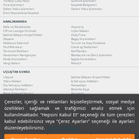
Yurtdışı Çıkış Harcı
Gümrük İşlemleri
Vize İşlemleri
Seyahat Belgeleri
Giden Yolcu İşlemleri
Gelen Yolcu İşlemleri
Evcil Hayvanlarla Seyahat
HAVALİMANINDA
Kafe ve Restoranlar
Alışveriş
CIP ve Lounge Hizmeti
Uyku Odaları
Sabiha Gökçen Airport Hotel
Duty Free
Otopark
Bagaj Hizmetleri
Kablosuz İnternet
Turizm ve Araç Kiralama
Test Merkezi
Covid-19 Tedbirleri
Terminal Rehberi
Kat Planları
Havalimanı Navigasyon
Bankacılık ve Döviz İşlemleri
Posta Hizmetleri
Sağlık Hizmetleri
Vergi İadesi
Mescit
UÇUŞTAN SONRA
Ulaşım
Sabiha Gökçen Airport Hotel
Yolcu Hakları
İç hat uçuş noktaları
Dış hat uçuş noktaları
Havayolları
İstanbul Rehberi
Buluntu Eşya
Bagaj Emanet Servisi
Alışveriş
Kafe ve Restoranlar
Turizm ve Araç Kiralama
Çerezler, içeriği ve reklamları kişiselleştirmek, sosyal medya
özellikleri sağlamak ve trafiğimizi analiz etmek için
kullanılmaktadır. “Hepsini Kabul Et” seçeneği ile tüm çerezleri
kabul edebilirsiniz veya “Çerez Ayarları” seçeneği ile ayarları
düzenleyebilirsiniz.
Çerez Politikası