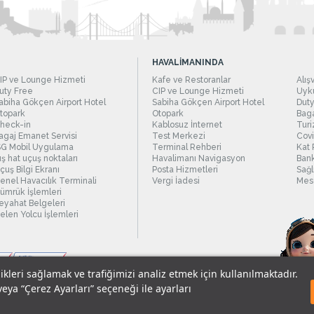
HAVALİMANINDA
IP ve Lounge Hizmeti
Kafe ve Restoranlar
Alış
uty Free
CIP ve Lounge Hizmeti
Uyku
abiha Gökçen Airport Hotel
Sabiha Gökçen Airport Hotel
Duty
topark
Otopark
Baga
heck-in
Kablosuz İnternet
Turi
agaj Emanet Servisi
Test Merkezi
Covi
SG Mobil Uygulama
Terminal Rehberi
Kat 
ış hat uçuş noktaları
Havalimanı Navigasyon
Bank
çuş Bilgi Ekranı
Posta Hizmetleri
Sağl
enel Havacılık Terminali
Vergi İadesi
Mesc
ümrük İşlemleri
eyahat Belgeleri
elen Yolcu İşlemleri
likleri sağlamak ve trafiğimizi analiz etmek için kullanılmaktadır.
veya “Çerez Ayarları” seçeneği ile ayarları
sel Verilerin Korunması
© 2018 - İstanbul Sabiha Gökçen Uluslararası Havali