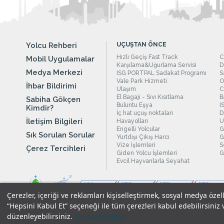
Yolcu Rehberi
UÇUŞTAN ÖNCE
Hızlı Geçiş Fast Track
C
Mobil Uygulamalar
Karşılama&Uğurlama Servisi
D
Medya Merkezi
ISG PORTPAL Sadakat Programı
S
Vale Park Hizmeti
O
İhbar Bildirimi
Ulaşım
C
El Bagajı - Sıvı Kısıtlama
B
Sabiha Gökçen
Buluntu Eşya
I
Kimdir?
İç hat uçuş noktaları
D
İletişim Bilgileri
Havayolları
U
Engelli Yolcular
G
Sık Sorulan Sorular
Yurtdışı Çıkış Harcı
G
Vize İşlemleri
S
Çerez Tercihleri
Giden Yolcu İşlemleri
G
Evcil Hayvanlarla Seyahat
Çerezler, içeriği ve reklamları kişiselleştirmek, sosyal medya özel
“Hepsini Kabul Et” seçeneği ile tüm çerezleri kabul edebilirsiniz 
düzenleyebilirsiniz.
Çerez Politikası
Yasal Uyarılar
|
Çerez Politikamız
|
Gizlilik Taahhüdümüz
|
Kişi