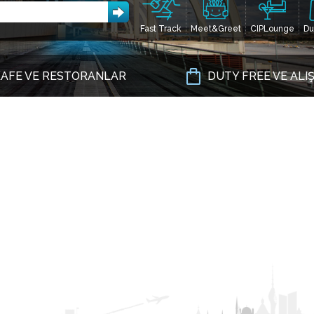
Fast Track
Meet&Greet
CIPLounge
Du
AFE VE RESTORANLAR
DUTY FREE VE ALI