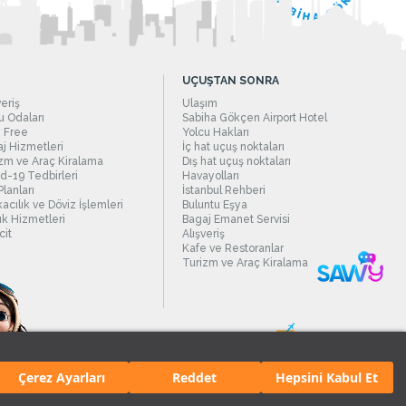
UÇUŞTAN SONRA
veriş
Ulaşım
 Odaları
Sabiha Gökçen Airport Hotel
 Free
Yolcu Hakları
j Hizmetleri
İç hat uçuş noktaları
zm ve Araç Kiralama
Dış hat uçuş noktaları
d-19 Tedbirleri
Havayolları
Planları
İstanbul Rehberi
acılık ve Döviz İşlemleri
Buluntu Eşya
ık Hizmetleri
Bagaj Emanet Servisi
it
Alışveriş
Kafe ve Restoranlar
Turizm ve Araç Kiralama
Çerez Ayarları
Reddet
Hepsini Kabul Et
manı.
Tüm hakları saklıdır. İçerik ve resimlerin izinsiz kullanımı yasaktır.