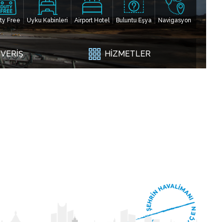
ty Free
Uyku Kabinleri
Airport Hotel
Buluntu Eşya
Navigasyon
ŞVERİŞ
HİZMETLER