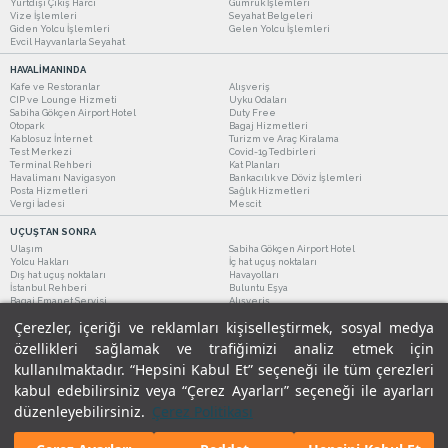
Yurtdışı Çıkış Harcı
Gümrük İşlemleri
Vize İşlemleri
Seyahat Belgeleri
Giden Yolcu İşlemleri
Gelen Yolcu İşlemleri
Evcil Hayvanlarla Seyahat
HAVALİMANINDA
Kafe ve Restoranlar
Alışveriş
CIP ve Lounge Hizmeti
Uyku Odaları
Sabiha Gökçen Airport Hotel
Duty Free
Otopark
Bagaj Hizmetleri
Kablosuz İnternet
Turizm ve Araç Kiralama
Test Merkezi
Covid-19 Tedbirleri
Terminal Rehberi
Kat Planları
Havalimanı Navigasyon
Bankacılık ve Döviz İşlemleri
Posta Hizmetleri
Sağlık Hizmetleri
Vergi İadesi
Mescit
UÇUŞTAN SONRA
Ulaşım
Sabiha Gökçen Airport Hotel
Yolcu Hakları
İç hat uçuş noktaları
Dış hat uçuş noktaları
Havayolları
İstanbul Rehberi
Buluntu Eşya
Bagaj Emanet Servisi
Alışveriş
Kafe ve Restoranlar
Turizm ve Araç Kiralama
Çerezler, içeriği ve reklamları kişiselleştirmek, sosyal medya
özellikleri sağlamak ve trafiğimizi analiz etmek için
kullanılmaktadır. “Hepsini Kabul Et” seçeneği ile tüm çerezleri
kabul edebilirsiniz veya “Çerez Ayarları” seçeneği ile ayarları
düzenleyebilirsiniz.
Çerez Politikası