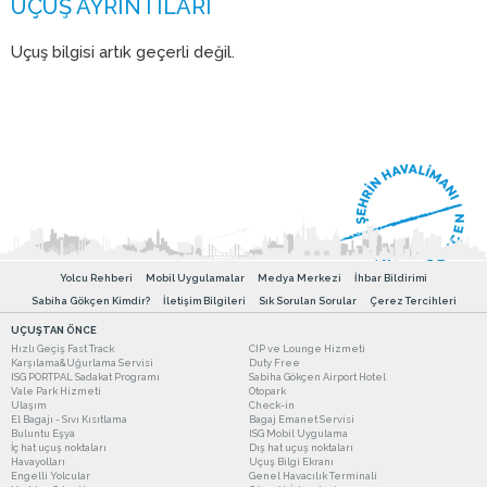
Uçuş bilgisi artık geçerli değil.
Yolcu Rehberi
Mobil Uygulamalar
Medya Merkezi
İhbar Bildirimi
Sabiha Gökçen Kimdir?
İletişim Bilgileri
Sık Sorulan Sorular
Çerez Tercihleri
UÇUŞTAN ÖNCE
Hızlı Geçiş Fast Track
CIP ve Lounge Hizmeti
Karşılama&Uğurlama Servisi
Duty Free
ISG PORTPAL Sadakat Programı
Sabiha Gökçen Airport Hotel
Vale Park Hizmeti
Otopark
Ulaşım
Check-in
El Bagajı - Sıvı Kısıtlama
Bagaj Emanet Servisi
Buluntu Eşya
ISG Mobil Uygulama
İç hat uçuş noktaları
Dış hat uçuş noktaları
Havayolları
Uçuş Bilgi Ekranı
Engelli Yolcular
Genel Havacılık Terminali