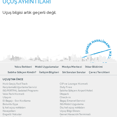
Uçuş bilgisi artık geçerli değil.
Yolcu Rehberi
Mobil Uygulamalar
Medya Merkezi
İhbar Bildirimi
Sabiha Gökçen Kimdir?
İletişim Bilgileri
Sık Sorulan Sorular
Çerez Tercihleri
UÇUŞTAN ÖNCE
Hızlı Geçiş Fast Track
CIP ve Lounge Hizmeti
Karşılama&Uğurlama Servisi
Duty Free
ISG PORTPAL Sadakat Programı
Sabiha Gökçen Airport Hotel
Vale Park Hizmeti
Otopark
Ulaşım
Check-in
El Bagajı - Sıvı Kısıtlama
Bagaj Emanet Servisi
Buluntu Eşya
ISG Mobil Uygulama
İç hat uçuş noktaları
Dış hat uçuş noktaları
Havayolları
Uçuş Bilgi Ekranı
Engelli Yolcular
Genel Havacılık Terminali