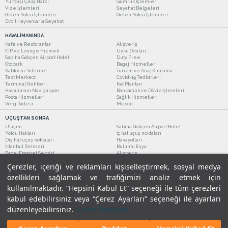
Yurtdışı Çıkış Harcı
Gümrük İşlemleri
Vize İşlemleri
Seyahat Belgeleri
Giden Yolcu İşlemleri
Gelen Yolcu İşlemleri
Evcil Hayvanlarla Seyahat
HAVALİMANINDA
Kafe ve Restoranlar
Alışveriş
CIP ve Lounge Hizmeti
Uyku Odaları
Sabiha Gökçen Airport Hotel
Duty Free
Otopark
Bagaj Hizmetleri
Kablosuz İnternet
Turizm ve Araç Kiralama
Test Merkezi
Covid-19 Tedbirleri
Terminal Rehberi
Kat Planları
Havalimanı Navigasyon
Bankacılık ve Döviz İşlemleri
Posta Hizmetleri
Sağlık Hizmetleri
Vergi İadesi
Mescit
UÇUŞTAN SONRA
Ulaşım
Sabiha Gökçen Airport Hotel
Yolcu Hakları
İç hat uçuş noktaları
Dış hat uçuş noktaları
Havayolları
İstanbul Rehberi
Buluntu Eşya
Bagaj Emanet Servisi
Alışveriş
Kafe ve Restoranlar
Turizm ve Araç Kiralama
Çerezler, içeriği ve reklamları kişiselleştirmek, sosyal medya
özellikleri sağlamak ve trafiğimizi analiz etmek için
kullanılmaktadır. “Hepsini Kabul Et” seçeneği ile tüm çerezleri
kabul edebilirsiniz veya “Çerez Ayarları” seçeneği ile ayarları
düzenleyebilirsiniz.
Çerez Politikası