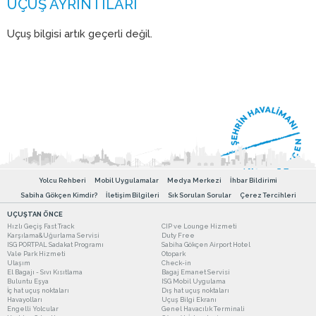
Uçuş bilgisi artık geçerli değil.
Yolcu Rehberi
Mobil Uygulamalar
Medya Merkezi
İhbar Bildirimi
Sabiha Gökçen Kimdir?
İletişim Bilgileri
Sık Sorulan Sorular
Çerez Tercihleri
UÇUŞTAN ÖNCE
Hızlı Geçiş Fast Track
CIP ve Lounge Hizmeti
Karşılama&Uğurlama Servisi
Duty Free
ISG PORTPAL Sadakat Programı
Sabiha Gökçen Airport Hotel
Vale Park Hizmeti
Otopark
Ulaşım
Check-in
El Bagajı - Sıvı Kısıtlama
Bagaj Emanet Servisi
Buluntu Eşya
ISG Mobil Uygulama
İç hat uçuş noktaları
Dış hat uçuş noktaları
Havayolları
Uçuş Bilgi Ekranı
Engelli Yolcular
Genel Havacılık Terminali