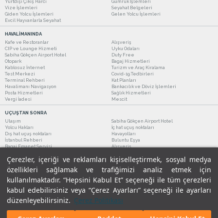
Yurtdışı Çıkış Harcı
Gümrük İşlemleri
Vize İşlemleri
Seyahat Belgeleri
Giden Yolcu İşlemleri
Gelen Yolcu İşlemleri
Evcil Hayvanlarla Seyahat
HAVALİMANINDA
Kafe ve Restoranlar
Alışveriş
CIP ve Lounge Hizmeti
Uyku Odaları
Sabiha Gökçen Airport Hotel
Duty Free
Otopark
Bagaj Hizmetleri
Kablosuz İnternet
Turizm ve Araç Kiralama
Test Merkezi
Covid-19 Tedbirleri
Terminal Rehberi
Kat Planları
Havalimanı Navigasyon
Bankacılık ve Döviz İşlemleri
Posta Hizmetleri
Sağlık Hizmetleri
Vergi İadesi
Mescit
UÇUŞTAN SONRA
Ulaşım
Sabiha Gökçen Airport Hotel
Yolcu Hakları
İç hat uçuş noktaları
Dış hat uçuş noktaları
Havayolları
İstanbul Rehberi
Buluntu Eşya
Bagaj Emanet Servisi
Alışveriş
Kafe ve Restoranlar
Turizm ve Araç Kiralama
Çerezler, içeriği ve reklamları kişiselleştirmek, sosyal medya
özellikleri sağlamak ve trafiğimizi analiz etmek için
kullanılmaktadır. “Hepsini Kabul Et” seçeneği ile tüm çerezleri
kabul edebilirsiniz veya “Çerez Ayarları” seçeneği ile ayarları
düzenleyebilirsiniz.
Çerez Politikası