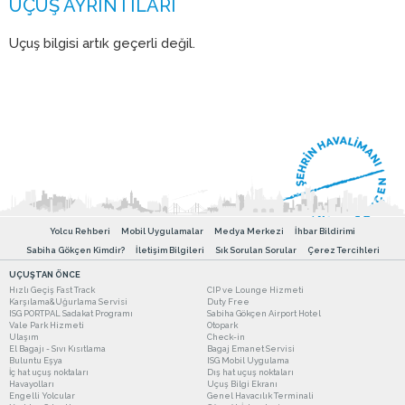
Uçuş bilgisi artık geçerli değil.
Yolcu Rehberi
Mobil Uygulamalar
Medya Merkezi
İhbar Bildirimi
Sabiha Gökçen Kimdir?
İletişim Bilgileri
Sık Sorulan Sorular
Çerez Tercihleri
UÇUŞTAN ÖNCE
Hızlı Geçiş Fast Track
CIP ve Lounge Hizmeti
Karşılama&Uğurlama Servisi
Duty Free
ISG PORTPAL Sadakat Programı
Sabiha Gökçen Airport Hotel
Vale Park Hizmeti
Otopark
Ulaşım
Check-in
El Bagajı - Sıvı Kısıtlama
Bagaj Emanet Servisi
Buluntu Eşya
ISG Mobil Uygulama
İç hat uçuş noktaları
Dış hat uçuş noktaları
Havayolları
Uçuş Bilgi Ekranı
Engelli Yolcular
Genel Havacılık Terminali