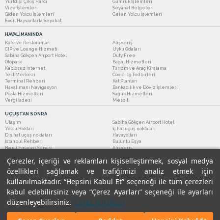
Yurtdışı Çıkış Harcı
Gümrük İşlemleri
Vize İşlemleri
Seyahat Belgeleri
Giden Yolcu İşlemleri
Gelen Yolcu İşlemleri
Evcil Hayvanlarla Seyahat
HAVALİMANINDA
Kafe ve Restoranlar
Alışveriş
CIP ve Lounge Hizmeti
Uyku Odaları
Sabiha Gökçen Airport Hotel
Duty Free
Otopark
Bagaj Hizmetleri
Kablosuz İnternet
Turizm ve Araç Kiralama
Test Merkezi
Covid-19 Tedbirleri
Terminal Rehberi
Kat Planları
Havalimanı Navigasyon
Bankacılık ve Döviz İşlemleri
Posta Hizmetleri
Sağlık Hizmetleri
Vergi İadesi
Mescit
UÇUŞTAN SONRA
Ulaşım
Sabiha Gökçen Airport Hotel
Yolcu Hakları
İç hat uçuş noktaları
Dış hat uçuş noktaları
Havayolları
İstanbul Rehberi
Buluntu Eşya
Bagaj Emanet Servisi
Alışveriş
Kafe ve Restoranlar
Turizm ve Araç Kiralama
Çerezler, içeriği ve reklamları kişiselleştirmek, sosyal medya
özellikleri sağlamak ve trafiğimizi analiz etmek için
kullanılmaktadır. “Hepsini Kabul Et” seçeneği ile tüm çerezleri
kabul edebilirsiniz veya “Çerez Ayarları” seçeneği ile ayarları
düzenleyebilirsiniz.
Çerez Politikası