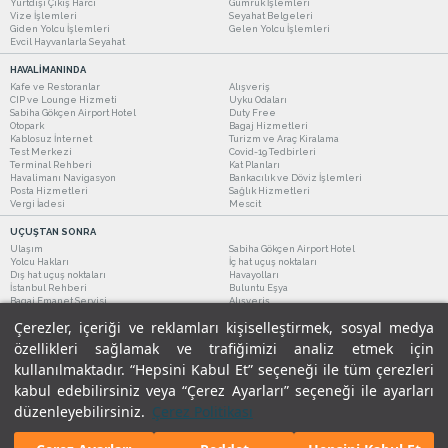
Yurtdışı Çıkış Harcı
Gümrük İşlemleri
Vize İşlemleri
Seyahat Belgeleri
Giden Yolcu İşlemleri
Gelen Yolcu İşlemleri
Evcil Hayvanlarla Seyahat
HAVALİMANINDA
Kafe ve Restoranlar
Alışveriş
CIP ve Lounge Hizmeti
Uyku Odaları
Sabiha Gökçen Airport Hotel
Duty Free
Otopark
Bagaj Hizmetleri
Kablosuz İnternet
Turizm ve Araç Kiralama
Test Merkezi
Covid-19 Tedbirleri
Terminal Rehberi
Kat Planları
Havalimanı Navigasyon
Bankacılık ve Döviz İşlemleri
Posta Hizmetleri
Sağlık Hizmetleri
Vergi İadesi
Mescit
UÇUŞTAN SONRA
Ulaşım
Sabiha Gökçen Airport Hotel
Yolcu Hakları
İç hat uçuş noktaları
Dış hat uçuş noktaları
Havayolları
İstanbul Rehberi
Buluntu Eşya
Bagaj Emanet Servisi
Alışveriş
Kafe ve Restoranlar
Turizm ve Araç Kiralama
Çerezler, içeriği ve reklamları kişiselleştirmek, sosyal medya
özellikleri sağlamak ve trafiğimizi analiz etmek için
kullanılmaktadır. “Hepsini Kabul Et” seçeneği ile tüm çerezleri
kabul edebilirsiniz veya “Çerez Ayarları” seçeneği ile ayarları
düzenleyebilirsiniz.
Çerez Politikası