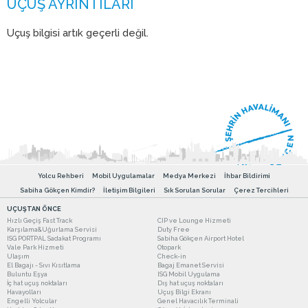
Uçuş bilgisi artık geçerli değil.
Yolcu Rehberi
Mobil Uygulamalar
Medya Merkezi
İhbar Bildirimi
Sabiha Gökçen Kimdir?
İletişim Bilgileri
Sık Sorulan Sorular
Çerez Tercihleri
UÇUŞTAN ÖNCE
Hızlı Geçiş Fast Track
CIP ve Lounge Hizmeti
Karşılama&Uğurlama Servisi
Duty Free
ISG PORTPAL Sadakat Programı
Sabiha Gökçen Airport Hotel
Vale Park Hizmeti
Otopark
Ulaşım
Check-in
El Bagajı - Sıvı Kısıtlama
Bagaj Emanet Servisi
Buluntu Eşya
ISG Mobil Uygulama
İç hat uçuş noktaları
Dış hat uçuş noktaları
Havayolları
Uçuş Bilgi Ekranı
Engelli Yolcular
Genel Havacılık Terminali