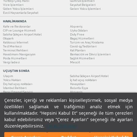
Yurtdışı Çıkış Harcı
Gümrük İşlemleri
Vize İşlemleri
Seyahat Belgeleri
Giden Yolcu İşlemleri
Gelen Yolcu İşlemleri
Evcil Hayvanlarla Seyahat
HAVALİMANINDA
Kafe ve Restoranlar
Alışveriş
CIP ve Lounge Hizmeti
Uyku Odaları
Sabiha Gökçen Airport Hotel
Duty Free
Otopark
Bagaj Hizmetleri
Kablosuz İnternet
Turizm ve Araç Kiralama
Test Merkezi
Covid-19 Tedbirleri
Terminal Rehberi
Kat Planları
Havalimanı Navigasyon
Bankacılık ve Döviz İşlemleri
Posta Hizmetleri
Sağlık Hizmetleri
Vergi İadesi
Mescit
UÇUŞTAN SONRA
Ulaşım
Sabiha Gökçen Airport Hotel
Yolcu Hakları
İç hat uçuş noktaları
Dış hat uçuş noktaları
Havayolları
İstanbul Rehberi
Buluntu Eşya
Bagaj Emanet Servisi
Alışveriş
Kafe ve Restoranlar
Turizm ve Araç Kiralama
Çerezler, içeriği ve reklamları kişiselleştirmek, sosyal medya
özellikleri sağlamak ve trafiğimizi analiz etmek için
kullanılmaktadır. “Hepsini Kabul Et” seçeneği ile tüm çerezleri
kabul edebilirsiniz veya “Çerez Ayarları” seçeneği ile ayarları
düzenleyebilirsiniz.
Çerez Politikası