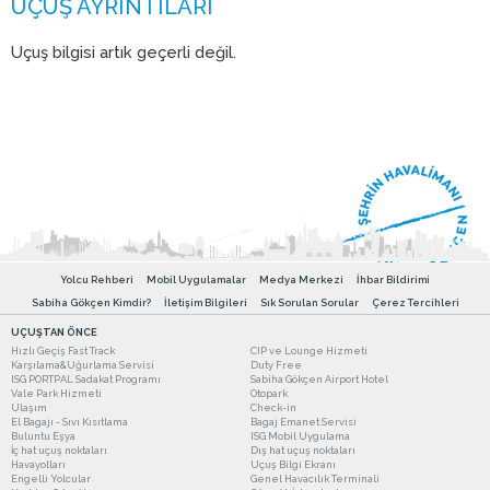
Uçuş bilgisi artık geçerli değil.
Yolcu Rehberi
Mobil Uygulamalar
Medya Merkezi
İhbar Bildirimi
Sabiha Gökçen Kimdir?
İletişim Bilgileri
Sık Sorulan Sorular
Çerez Tercihleri
UÇUŞTAN ÖNCE
Hızlı Geçiş Fast Track
CIP ve Lounge Hizmeti
Karşılama&Uğurlama Servisi
Duty Free
ISG PORTPAL Sadakat Programı
Sabiha Gökçen Airport Hotel
Vale Park Hizmeti
Otopark
Ulaşım
Check-in
El Bagajı - Sıvı Kısıtlama
Bagaj Emanet Servisi
Buluntu Eşya
ISG Mobil Uygulama
İç hat uçuş noktaları
Dış hat uçuş noktaları
Havayolları
Uçuş Bilgi Ekranı
Engelli Yolcular
Genel Havacılık Terminali