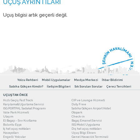
Uçuş bilgisi artık geçerli değil.
Yolcu Rehberi
Mobil Uygulamalar
Medya Merkezi
İhbar Bildirimi
Sabiha Gökçen Kimdir?
İletişim Bilgileri
Sık Sorulan Sorular
Çerez Tercihleri
UÇUŞTAN ÖNCE
Hızlı Geçiş Fast Track
CIP ve Lounge Hizmeti
Karşılama&Uğurlama Servisi
Duty Free
ISG PORTPAL Sadakat Programı
Sabiha Gökçen Airport Hotel
Vale Park Hizmeti
Otopark
Ulaşım
Check-in
El Bagajı - Sıvı Kısıtlama
Bagaj Emanet Servisi
Buluntu Eşya
ISG Mobil Uygulama
İç hat uçuş noktaları
Dış hat uçuş noktaları
Havayolları
Uçuş Bilgi Ekranı
Engelli Yolcular
Genel Havacılık Terminali