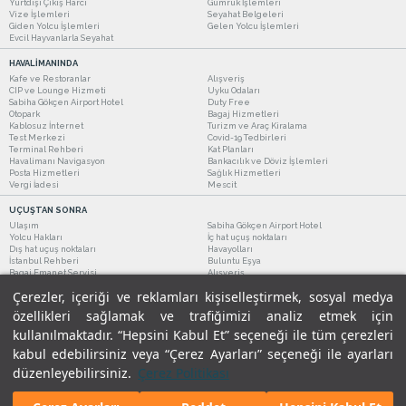
Yurtdışı Çıkış Harcı
Gümrük İşlemleri
Vize İşlemleri
Seyahat Belgeleri
Giden Yolcu İşlemleri
Gelen Yolcu İşlemleri
Evcil Hayvanlarla Seyahat
HAVALİMANINDA
Kafe ve Restoranlar
Alışveriş
CIP ve Lounge Hizmeti
Uyku Odaları
Sabiha Gökçen Airport Hotel
Duty Free
Otopark
Bagaj Hizmetleri
Kablosuz İnternet
Turizm ve Araç Kiralama
Test Merkezi
Covid-19 Tedbirleri
Terminal Rehberi
Kat Planları
Havalimanı Navigasyon
Bankacılık ve Döviz İşlemleri
Posta Hizmetleri
Sağlık Hizmetleri
Vergi İadesi
Mescit
UÇUŞTAN SONRA
Ulaşım
Sabiha Gökçen Airport Hotel
Yolcu Hakları
İç hat uçuş noktaları
Dış hat uçuş noktaları
Havayolları
İstanbul Rehberi
Buluntu Eşya
Bagaj Emanet Servisi
Alışveriş
Kafe ve Restoranlar
Turizm ve Araç Kiralama
Çerezler, içeriği ve reklamları kişiselleştirmek, sosyal medya
özellikleri sağlamak ve trafiğimizi analiz etmek için
kullanılmaktadır. “Hepsini Kabul Et” seçeneği ile tüm çerezleri
kabul edebilirsiniz veya “Çerez Ayarları” seçeneği ile ayarları
düzenleyebilirsiniz.
Çerez Politikası