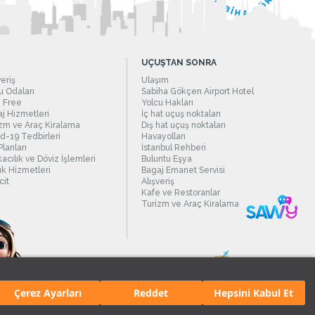
UÇUŞTAN SONRA
veriş
Ulaşım
 Odaları
Sabiha Gökçen Airport Hotel
 Free
Yolcu Hakları
j Hizmetleri
İç hat uçuş noktaları
zm ve Araç Kiralama
Dış hat uçuş noktaları
d-19 Tedbirleri
Havayolları
Planları
İstanbul Rehberi
acılık ve Döviz İşlemleri
Buluntu Eşya
ık Hizmetleri
Bagaj Emanet Servisi
it
Alışveriş
Kafe ve Restoranlar
Turizm ve Araç Kiralama
Çerez Ayarları
Reddet
Hepsini Kabul Et
manı.
Tüm hakları saklıdır. İçerik ve resimlerin izinsiz kullanımı yasaktır.