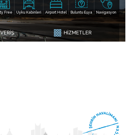
ty Free
Uyku Kabinleri
Airport Hotel
Buluntu Eşya
Navigasyon
ŞVERİŞ
HİZMETLER