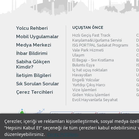
Yolcu Rehberi
UÇUŞTAN ÖNCE
Hızlı Geçiş Fast Track
C
Mobil Uygulamalar
Karşılama&Uğurlama Servisi
D
Medya Merkezi
ISG PORTPAL Sadakat Programı
S
Vale Park Hizmeti
O
İhbar Bildirimi
Ulaşım
C
El Bagajı - Sıvı Kısıtlama
B
Sabiha Gökçen
Buluntu Eşya
I
Kimdir?
İç hat uçuş noktaları
D
İletişim Bilgileri
Havayolları
U
Engelli Yolcular
G
Sık Sorulan Sorular
Yurtdışı Çıkış Harcı
G
Vize İşlemleri
S
Çerez Tercihleri
Giden Yolcu İşlemleri
G
Evcil Hayvanlarla Seyahat
Çerezler, içeriği ve reklamları kişiselleştirmek, sosyal medya özel
“Hepsini Kabul Et” seçeneği ile tüm çerezleri kabul edebilirsiniz 
düzenleyebilirsiniz.
Çerez Politikası
Yasal Uyarılar
|
Çerez Politikamız
|
Gizlilik Taahhüdümüz
|
Kişi