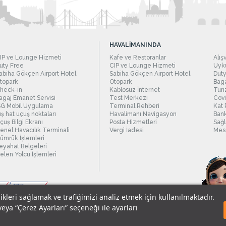
HAVALİMANINDA
IP ve Lounge Hizmeti
Kafe ve Restoranlar
Alış
uty Free
CIP ve Lounge Hizmeti
Uyku
abiha Gökçen Airport Hotel
Sabiha Gökçen Airport Hotel
Duty
topark
Otopark
Baga
heck-in
Kablosuz İnternet
Turi
agaj Emanet Servisi
Test Merkezi
Covi
SG Mobil Uygulama
Terminal Rehberi
Kat 
ış hat uçuş noktaları
Havalimanı Navigasyon
Bank
çuş Bilgi Ekranı
Posta Hizmetleri
Sağl
enel Havacılık Terminali
Vergi İadesi
Mesc
ümrük İşlemleri
eyahat Belgeleri
elen Yolcu İşlemleri
likleri sağlamak ve trafiğimizi analiz etmek için kullanılmaktadır.
veya “Çerez Ayarları” seçeneği ile ayarları
sel Verilerin Korunması
© 2018 - İstanbul Sabiha Gökçen Uluslararası Havali