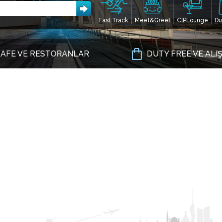
Fast Track
Meet&Greet
CIPLounge
Du
AFE VE RESTORANLAR
DUTY FREE VE ALI