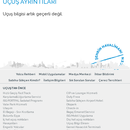
Uçuş bilgisi artık geçerli değil.
Yolcu Rehberi
Mobil Uygulamalar
Medya Merkezi
İhbar Bildirimi
Sabiha Gökçen Kimdir?
İletişim Bilgileri
Sık Sorulan Sorular
Çerez Tercihleri
UÇUŞTAN ÖNCE
Hızlı Geçiş Fast Track
CIP ve Lounge Hizmeti
Karşılama&Uğurlama Servisi
Duty Free
ISG PORTPAL Sadakat Programı
Sabiha Gökçen Airport Hotel
Vale Park Hizmeti
Otopark
Ulaşım
Check-in
El Bagajı - Sıvı Kısıtlama
Bagaj Emanet Servisi
Buluntu Eşya
ISG Mobil Uygulama
İç hat uçuş noktaları
Dış hat uçuş noktaları
Havayolları
Uçuş Bilgi Ekranı
Engelli Yolcular
Genel Havacılık Terminali