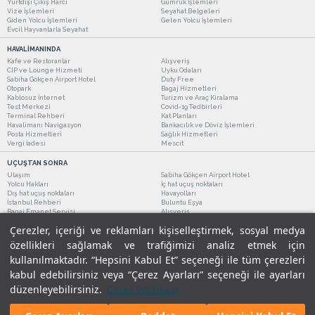
Yurtdışı Çıkış Harcı
Gümrük İşlemleri
Vize İşlemleri
Seyahat Belgeleri
Giden Yolcu İşlemleri
Gelen Yolcu İşlemleri
Evcil Hayvanlarla Seyahat
HAVALİMANINDA
Kafe ve Restoranlar
Alışveriş
CIP ve Lounge Hizmeti
Uyku Odaları
Sabiha Gökçen Airport Hotel
Duty Free
Otopark
Bagaj Hizmetleri
Kablosuz İnternet
Turizm ve Araç Kiralama
Test Merkezi
Covid-19 Tedbirleri
Terminal Rehberi
Kat Planları
Havalimanı Navigasyon
Bankacılık ve Döviz İşlemleri
Posta Hizmetleri
Sağlık Hizmetleri
Vergi İadesi
Mescit
UÇUŞTAN SONRA
Ulaşım
Sabiha Gökçen Airport Hotel
Yolcu Hakları
İç hat uçuş noktaları
Dış hat uçuş noktaları
Havayolları
İstanbul Rehberi
Buluntu Eşya
Bagaj Emanet Servisi
Alışveriş
Kafe ve Restoranlar
Turizm ve Araç Kiralama
Çerezler, içeriği ve reklamları kişiselleştirmek, sosyal medya
özellikleri sağlamak ve trafiğimizi analiz etmek için
kullanılmaktadır. “Hepsini Kabul Et” seçeneği ile tüm çerezleri
kabul edebilirsiniz veya “Çerez Ayarları” seçeneği ile ayarları
düzenleyebilirsiniz.
Çerez Politikası