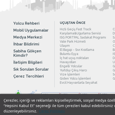
Yolcu Rehberi
UÇUŞTAN ÖNCE
Hızlı Geçiş Fast Track
C
Mobil Uygulamalar
Karşılama&Uğurlama Servisi
D
Medya Merkezi
ISG PORTPAL Sadakat Programı
S
Vale Park Hizmeti
O
İhbar Bildirimi
Ulaşım
C
El Bagajı - Sıvı Kısıtlama
B
Sabiha Gökçen
Buluntu Eşya
I
Kimdir?
İç hat uçuş noktaları
D
İletişim Bilgileri
Havayolları
U
Engelli Yolcular
G
Sık Sorulan Sorular
Yurtdışı Çıkış Harcı
G
Vize İşlemleri
S
Çerez Tercihleri
Giden Yolcu İşlemleri
G
Evcil Hayvanlarla Seyahat
Çerezler, içeriği ve reklamları kişiselleştirmek, sosyal medya özel
“Hepsini Kabul Et” seçeneği ile tüm çerezleri kabul edebilirsiniz 
düzenleyebilirsiniz.
Çerez Politikası
Yasal Uyarılar
|
Çerez Politikamız
|
Gizlilik Taahhüdümüz
|
Kişi