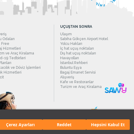
UÇUŞTAN SONRA
veriş
Ulaşım
 Odaları
Sabiha Gökçen Airport Hotel
 Free
Yolcu Hakları
j Hizmetleri
İç hat uçuş noktaları
zm ve Araç Kiralama
Dış hat uçuş noktaları
d-19 Tedbirleri
Havayolları
Planları
İstanbul Rehberi
acılık ve Döviz İşlemleri
Buluntu Eşya
ık Hizmetleri
Bagaj Emanet Servisi
it
Alışveriş
Kafe ve Restoranlar
Turizm ve Araç Kiralama
Çerez Ayarları
Reddet
Hepsini Kabul Et
manı.
Tüm hakları saklıdır. İçerik ve resimlerin izinsiz kullanımı yasaktır.