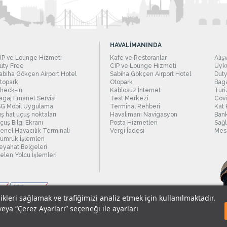
HAVALİMANINDA
IP ve Lounge Hizmeti
Kafe ve Restoranlar
Alış
uty Free
CIP ve Lounge Hizmeti
Uyku
abiha Gökçen Airport Hotel
Sabiha Gökçen Airport Hotel
Duty
topark
Otopark
Baga
heck-in
Kablosuz İnternet
Turi
agaj Emanet Servisi
Test Merkezi
Covi
SG Mobil Uygulama
Terminal Rehberi
Kat 
ış hat uçuş noktaları
Havalimanı Navigasyon
Bank
çuş Bilgi Ekranı
Posta Hizmetleri
Sağl
enel Havacılık Terminali
Vergi İadesi
Mesc
ümrük İşlemleri
eyahat Belgeleri
elen Yolcu İşlemleri
likleri sağlamak ve trafiğimizi analiz etmek için kullanılmaktadır.
veya “Çerez Ayarları” seçeneği ile ayarları
sel Verilerin Korunması
© 2018 - İstanbul Sabiha Gökçen Uluslararası Havali