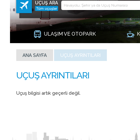
UÇUŞ ARA
Tüm uçuşlar
ULAŞIM VE OTOPARK
K
ANA SAYFA
UÇUŞ AYRINTILARI
Uçuş bilgisi artık geçerli değil.