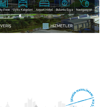
ty Free
Uyku Kabinleri
Airport Hotel
Buluntu Eşya
Navigasyon
ŞVERİŞ
HİZMETLER