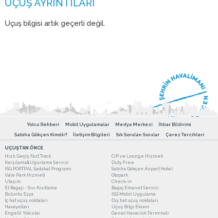
Uçuş bilgisi artık geçerli değil.
Yolcu Rehberi
Mobil Uygulamalar
Medya Merkezi
İhbar Bildirimi
Sabiha Gökçen Kimdir?
İletişim Bilgileri
Sık Sorulan Sorular
Çerez Tercihleri
UÇUŞTAN ÖNCE
Hızlı Geçiş Fast Track
CIP ve Lounge Hizmeti
Karşılama&Uğurlama Servisi
Duty Free
ISG PORTPAL Sadakat Programı
Sabiha Gökçen Airport Hotel
Vale Park Hizmeti
Otopark
Ulaşım
Check-in
El Bagajı - Sıvı Kısıtlama
Bagaj Emanet Servisi
Buluntu Eşya
ISG Mobil Uygulama
İç hat uçuş noktaları
Dış hat uçuş noktaları
Havayolları
Uçuş Bilgi Ekranı
Engelli Yolcular
Genel Havacılık Terminali