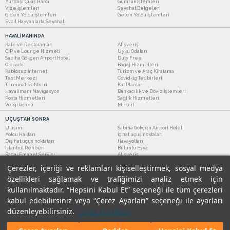
Yurtdışı Çıkış Harcı
Gümrük İşlemleri
Vize İşlemleri
Seyahat Belgeleri
Giden Yolcu İşlemleri
Gelen Yolcu İşlemleri
Evcil Hayvanlarla Seyahat
HAVALİMANINDA
Kafe ve Restoranlar
Alışveriş
CIP ve Lounge Hizmeti
Uyku Odaları
Sabiha Gökçen Airport Hotel
Duty Free
Otopark
Bagaj Hizmetleri
Kablosuz İnternet
Turizm ve Araç Kiralama
Test Merkezi
Covid-19 Tedbirleri
Terminal Rehberi
Kat Planları
Havalimanı Navigasyon
Bankacılık ve Döviz İşlemleri
Posta Hizmetleri
Sağlık Hizmetleri
Vergi İadesi
Mescit
UÇUŞTAN SONRA
Ulaşım
Sabiha Gökçen Airport Hotel
Yolcu Hakları
İç hat uçuş noktaları
Dış hat uçuş noktaları
Havayolları
İstanbul Rehberi
Buluntu Eşya
Bagaj Emanet Servisi
Alışveriş
Kafe ve Restoranlar
Turizm ve Araç Kiralama
Çerezler, içeriği ve reklamları kişiselleştirmek, sosyal medya
özellikleri sağlamak ve trafiğimizi analiz etmek için
kullanılmaktadır. “Hepsini Kabul Et” seçeneği ile tüm çerezleri
kabul edebilirsiniz veya “Çerez Ayarları” seçeneği ile ayarları
düzenleyebilirsiniz.
Çerez Politikası