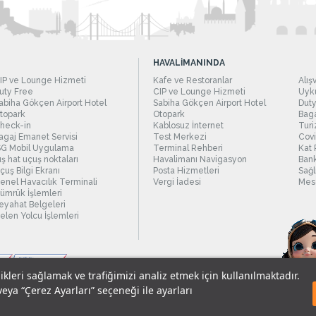
HAVALİMANINDA
IP ve Lounge Hizmeti
Kafe ve Restoranlar
Alış
uty Free
CIP ve Lounge Hizmeti
Uyku
abiha Gökçen Airport Hotel
Sabiha Gökçen Airport Hotel
Duty
topark
Otopark
Baga
heck-in
Kablosuz İnternet
Turi
agaj Emanet Servisi
Test Merkezi
Covi
SG Mobil Uygulama
Terminal Rehberi
Kat 
ış hat uçuş noktaları
Havalimanı Navigasyon
Bank
çuş Bilgi Ekranı
Posta Hizmetleri
Sağl
enel Havacılık Terminali
Vergi İadesi
Mesc
ümrük İşlemleri
eyahat Belgeleri
elen Yolcu İşlemleri
likleri sağlamak ve trafiğimizi analiz etmek için kullanılmaktadır.
veya “Çerez Ayarları” seçeneği ile ayarları
sel Verilerin Korunması
© 2018 - İstanbul Sabiha Gökçen Uluslararası Havali