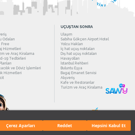
UÇUŞTAN SONRA
veriş
Ulaşım
 Odaları
Sabiha Gökçen Airport Hotel
 Free
Yolcu Hakları
j Hizmetleri
İç hat uçuş noktaları
zm ve Araç Kiralama
Dış hat uçuş noktaları
d-19 Tedbirleri
Havayolları
Planları
İstanbul Rehberi
acılık ve Döviz İşlemleri
Buluntu Eşya
ık Hizmetleri
Bagaj Emanet Servisi
it
Alışveriş
Kafe ve Restoranlar
Turizm ve Araç Kiralama
Çerez Ayarları
Reddet
Hepsini Kabul Et
manı.
Tüm hakları saklıdır. İçerik ve resimlerin izinsiz kullanımı yasaktır.