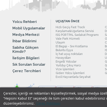
Yolcu Rehberi
UÇUŞTAN ÖNCE
Hızlı Geçiş Fast Track
C
Mobil Uygulamalar
Karşılama&Uğurlama Servisi
D
Medya Merkezi
ISG PORTPAL Sadakat Programı
S
Vale Park Hizmeti
O
İhbar Bildirimi
Ulaşım
C
El Bagajı - Sıvı Kısıtlama
B
Sabiha Gökçen
Buluntu Eşya
I
Kimdir?
İç hat uçuş noktaları
D
İletişim Bilgileri
Havayolları
U
Engelli Yolcular
G
Sık Sorulan Sorular
Yurtdışı Çıkış Harcı
G
Vize İşlemleri
S
Çerez Tercihleri
Giden Yolcu İşlemleri
G
Evcil Hayvanlarla Seyahat
Çerezler, içeriği ve reklamları kişiselleştirmek, sosyal medya özel
“Hepsini Kabul Et” seçeneği ile tüm çerezleri kabul edebilirsiniz 
düzenleyebilirsiniz.
Çerez Politikası
Yasal Uyarılar
|
Çerez Politikamız
|
Gizlilik Taahhüdümüz
|
Kişi