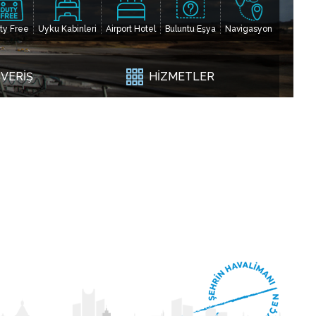
ty Free
Uyku Kabinleri
Airport Hotel
Buluntu Eşya
Navigasyon
ŞVERİŞ
HİZMETLER