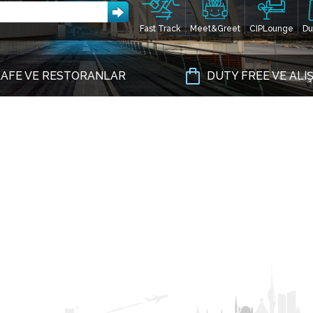
Fast Track
Meet&Greet
CIPLounge
Du
AFE VE RESTORANLAR
DUTY FREE VE ALI