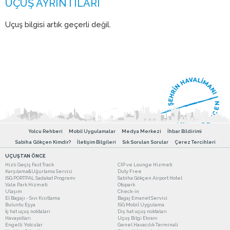
Uçuş bilgisi artık geçerli değil.
Yolcu Rehberi
Mobil Uygulamalar
Medya Merkezi
İhbar Bildirimi
Sabiha Gökçen Kimdir?
İletişim Bilgileri
Sık Sorulan Sorular
Çerez Tercihleri
UÇUŞTAN ÖNCE
Hızlı Geçiş Fast Track
CIP ve Lounge Hizmeti
Karşılama&Uğurlama Servisi
Duty Free
ISG PORTPAL Sadakat Programı
Sabiha Gökçen Airport Hotel
Vale Park Hizmeti
Otopark
Ulaşım
Check-in
El Bagajı - Sıvı Kısıtlama
Bagaj Emanet Servisi
Buluntu Eşya
ISG Mobil Uygulama
İç hat uçuş noktaları
Dış hat uçuş noktaları
Havayolları
Uçuş Bilgi Ekranı
Engelli Yolcular
Genel Havacılık Terminali