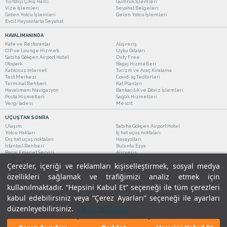
Yurtdışı Çıkış Harcı
Gümrük İşlemleri
Vize İşlemleri
Seyahat Belgeleri
Giden Yolcu İşlemleri
Gelen Yolcu İşlemleri
Evcil Hayvanlarla Seyahat
HAVALİMANINDA
Kafe ve Restoranlar
Alışveriş
CIP ve Lounge Hizmeti
Uyku Odaları
Sabiha Gökçen Airport Hotel
Duty Free
Otopark
Bagaj Hizmetleri
Kablosuz İnternet
Turizm ve Araç Kiralama
Test Merkezi
Covid-19 Tedbirleri
Terminal Rehberi
Kat Planları
Havalimanı Navigasyon
Bankacılık ve Döviz İşlemleri
Posta Hizmetleri
Sağlık Hizmetleri
Vergi İadesi
Mescit
UÇUŞTAN SONRA
Ulaşım
Sabiha Gökçen Airport Hotel
Yolcu Hakları
İç hat uçuş noktaları
Dış hat uçuş noktaları
Havayolları
İstanbul Rehberi
Buluntu Eşya
Bagaj Emanet Servisi
Alışveriş
Kafe ve Restoranlar
Turizm ve Araç Kiralama
Çerezler, içeriği ve reklamları kişiselleştirmek, sosyal medya
özellikleri sağlamak ve trafiğimizi analiz etmek için
kullanılmaktadır. “Hepsini Kabul Et” seçeneği ile tüm çerezleri
kabul edebilirsiniz veya “Çerez Ayarları” seçeneği ile ayarları
düzenleyebilirsiniz.
Çerez Politikası