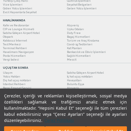
Yurtdışı Çıkış Harcı
Gümrük İşlemleri
Vize İşlemleri
Seyahat Belgeleri
Giden Yolcu İşlemleri
Gelen Yolcu İşlemleri
Evcil Hayvanlarla Seyahat
HAVALİMANINDA
Kafe ve Restoranlar
Alışveriş
CIP ve Lounge Hizmeti
Uyku Odaları
Sabiha Gökçen Airport Hotel
Duty Free
Otopark
Bagaj Hizmetleri
Kablosuz İnternet
Turizm ve Araç Kiralama
Test Merkezi
Covid-19 Tedbirleri
Terminal Rehberi
Kat Planları
Havalimanı Navigasyon
Bankacılık ve Döviz İşlemleri
Posta Hizmetleri
Sağlık Hizmetleri
Vergi İadesi
Mescit
UÇUŞTAN SONRA
Ulaşım
Sabiha Gökçen Airport Hotel
Yolcu Hakları
İç hat uçuş noktaları
Dış hat uçuş noktaları
Havayolları
İstanbul Rehberi
Buluntu Eşya
Bagaj Emanet Servisi
Alışveriş
Kafe ve Restoranlar
Turizm ve Araç Kiralama
Çerezler, içeriği ve reklamları kişiselleştirmek, sosyal medya
özellikleri sağlamak ve trafiğimizi analiz etmek için
kullanılmaktadır. “Hepsini Kabul Et” seçeneği ile tüm çerezleri
kabul edebilirsiniz veya “Çerez Ayarları” seçeneği ile ayarları
düzenleyebilirsiniz.
Çerez Politikası