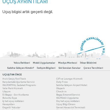
Uçuş bilgisi artık geçerli değil.
Yolcu Rehberi
Mobil Uygulamalar
Medya Merkezi
İhbar Bildirimi
Sabiha Gökçen Kimdir?
İletişim Bilgileri
Sık Sorulan Sorular
Çerez Tercihleri
UÇUŞTAN ÖNCE
Hızlı Geçiş Fast Track
CIP ve Lounge Hizmeti
Karşılama&Uğurlama Servisi
Duty Free
ISG PORTPAL Sadakat Programı
Sabiha Gökçen Airport Hotel
Vale Park Hizmeti
Otopark
Ulaşım
Check-in
El Bagajı - Sıvı Kısıtlama
Bagaj Emanet Servisi
Buluntu Eşya
ISG Mobil Uygulama
İç hat uçuş noktaları
Dış hat uçuş noktaları
Havayolları
Uçuş Bilgi Ekranı
Engelli Yolcular
Genel Havacılık Terminali