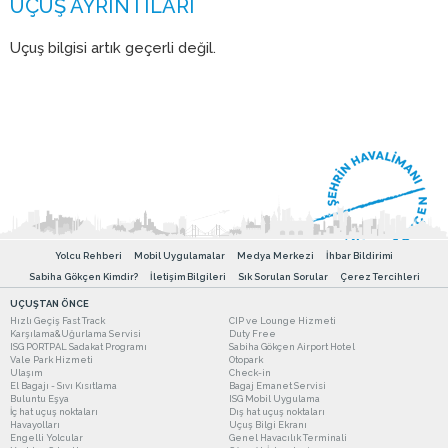
Uçuş bilgisi artık geçerli değil.
Yolcu Rehberi
Mobil Uygulamalar
Medya Merkezi
İhbar Bildirimi
Sabiha Gökçen Kimdir?
İletişim Bilgileri
Sık Sorulan Sorular
Çerez Tercihleri
UÇUŞTAN ÖNCE
Hızlı Geçiş Fast Track
CIP ve Lounge Hizmeti
Karşılama&Uğurlama Servisi
Duty Free
ISG PORTPAL Sadakat Programı
Sabiha Gökçen Airport Hotel
Vale Park Hizmeti
Otopark
Ulaşım
Check-in
El Bagajı - Sıvı Kısıtlama
Bagaj Emanet Servisi
Buluntu Eşya
ISG Mobil Uygulama
İç hat uçuş noktaları
Dış hat uçuş noktaları
Havayolları
Uçuş Bilgi Ekranı
Engelli Yolcular
Genel Havacılık Terminali