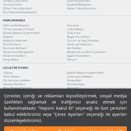
Yurtdışı Çıkış Harcı
Gümrük İşlemleri
Vize İşlemleri
Seyahat Belgeleri
Giden Yolcu İşlemleri
Gelen Yolcu İşlemleri
Evcil Hayvanlarla Seyahat
HAVALİMANINDA
Kafe ve Restoranlar
Alışveriş
CIP ve Lounge Hizmeti
Uyku Odaları
Sabiha Gökçen Airport Hotel
Duty Free
Otopark
Bagaj Hizmetleri
Kablosuz İnternet
Turizm ve Araç Kiralama
Test Merkezi
Covid-19 Tedbirleri
Terminal Rehberi
Kat Planları
Havalimanı Navigasyon
Bankacılık ve Döviz İşlemleri
Posta Hizmetleri
Sağlık Hizmetleri
Vergi İadesi
Mescit
UÇUŞTAN SONRA
Ulaşım
Sabiha Gökçen Airport Hotel
Yolcu Hakları
İç hat uçuş noktaları
Dış hat uçuş noktaları
Havayolları
İstanbul Rehberi
Buluntu Eşya
Bagaj Emanet Servisi
Alışveriş
Kafe ve Restoranlar
Turizm ve Araç Kiralama
Çerezler, içeriği ve reklamları kişiselleştirmek, sosyal medya
özellikleri sağlamak ve trafiğimizi analiz etmek için
kullanılmaktadır. “Hepsini Kabul Et” seçeneği ile tüm çerezleri
kabul edebilirsiniz veya “Çerez Ayarları” seçeneği ile ayarları
düzenleyebilirsiniz.
Çerez Politikası