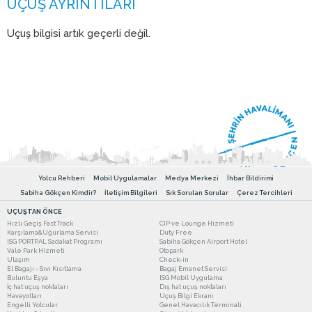
Uçuş bilgisi artık geçerli değil.
Yolcu Rehberi
Mobil Uygulamalar
Medya Merkezi
İhbar Bildirimi
Sabiha Gökçen Kimdir?
İletişim Bilgileri
Sık Sorulan Sorular
Çerez Tercihleri
UÇUŞTAN ÖNCE
Hızlı Geçiş Fast Track
CIP ve Lounge Hizmeti
Karşılama&Uğurlama Servisi
Duty Free
ISG PORTPAL Sadakat Programı
Sabiha Gökçen Airport Hotel
Vale Park Hizmeti
Otopark
Ulaşım
Check-in
El Bagajı - Sıvı Kısıtlama
Bagaj Emanet Servisi
Buluntu Eşya
ISG Mobil Uygulama
İç hat uçuş noktaları
Dış hat uçuş noktaları
Havayolları
Uçuş Bilgi Ekranı
Engelli Yolcular
Genel Havacılık Terminali