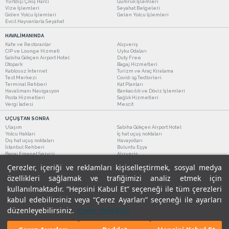
Yurtdışı Çıkış Harcı
Gümrük İşlemleri
Vize İşlemleri
Seyahat Belgeleri
Giden Yolcu İşlemleri
Gelen Yolcu İşlemleri
Evcil Hayvanlarla Seyahat
HAVALİMANINDA
Kafe ve Restoranlar
Alışveriş
CIP ve Lounge Hizmeti
Uyku Odaları
Sabiha Gökçen Airport Hotel
Duty Free
Otopark
Bagaj Hizmetleri
Kablosuz İnternet
Turizm ve Araç Kiralama
Test Merkezi
Covid-19 Tedbirleri
Terminal Rehberi
Kat Planları
Havalimanı Navigasyon
Bankacılık ve Döviz İşlemleri
Posta Hizmetleri
Sağlık Hizmetleri
Vergi İadesi
Mescit
UÇUŞTAN SONRA
Ulaşım
Sabiha Gökçen Airport Hotel
Yolcu Hakları
İç hat uçuş noktaları
Dış hat uçuş noktaları
Havayolları
İstanbul Rehberi
Buluntu Eşya
Bagaj Emanet Servisi
Alışveriş
Kafe ve Restoranlar
Turizm ve Araç Kiralama
Çerezler, içeriği ve reklamları kişiselleştirmek, sosyal medya
özellikleri sağlamak ve trafiğimizi analiz etmek için
kullanılmaktadır. “Hepsini Kabul Et” seçeneği ile tüm çerezleri
kabul edebilirsiniz veya “Çerez Ayarları” seçeneği ile ayarları
düzenleyebilirsiniz.
Çerez Politikası