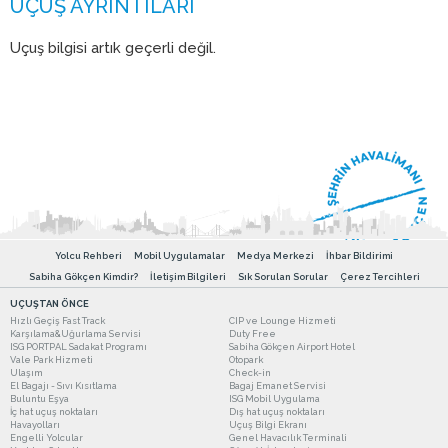
Uçuş bilgisi artık geçerli değil.
Yolcu Rehberi
Mobil Uygulamalar
Medya Merkezi
İhbar Bildirimi
Sabiha Gökçen Kimdir?
İletişim Bilgileri
Sık Sorulan Sorular
Çerez Tercihleri
UÇUŞTAN ÖNCE
Hızlı Geçiş Fast Track
CIP ve Lounge Hizmeti
Karşılama&Uğurlama Servisi
Duty Free
ISG PORTPAL Sadakat Programı
Sabiha Gökçen Airport Hotel
Vale Park Hizmeti
Otopark
Ulaşım
Check-in
El Bagajı - Sıvı Kısıtlama
Bagaj Emanet Servisi
Buluntu Eşya
ISG Mobil Uygulama
İç hat uçuş noktaları
Dış hat uçuş noktaları
Havayolları
Uçuş Bilgi Ekranı
Engelli Yolcular
Genel Havacılık Terminali