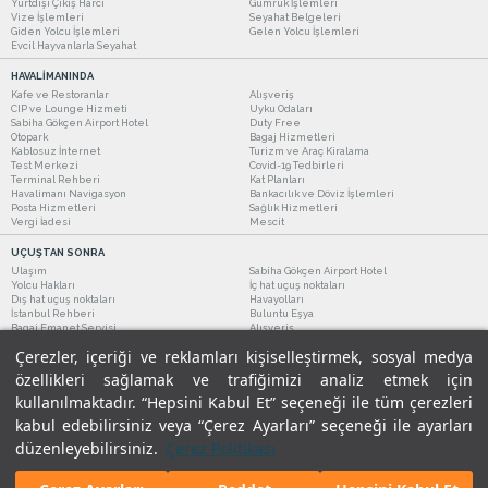
Yurtdışı Çıkış Harcı
Gümrük İşlemleri
Vize İşlemleri
Seyahat Belgeleri
Giden Yolcu İşlemleri
Gelen Yolcu İşlemleri
Evcil Hayvanlarla Seyahat
HAVALİMANINDA
Kafe ve Restoranlar
Alışveriş
CIP ve Lounge Hizmeti
Uyku Odaları
Sabiha Gökçen Airport Hotel
Duty Free
Otopark
Bagaj Hizmetleri
Kablosuz İnternet
Turizm ve Araç Kiralama
Test Merkezi
Covid-19 Tedbirleri
Terminal Rehberi
Kat Planları
Havalimanı Navigasyon
Bankacılık ve Döviz İşlemleri
Posta Hizmetleri
Sağlık Hizmetleri
Vergi İadesi
Mescit
UÇUŞTAN SONRA
Ulaşım
Sabiha Gökçen Airport Hotel
Yolcu Hakları
İç hat uçuş noktaları
Dış hat uçuş noktaları
Havayolları
İstanbul Rehberi
Buluntu Eşya
Bagaj Emanet Servisi
Alışveriş
Kafe ve Restoranlar
Turizm ve Araç Kiralama
Çerezler, içeriği ve reklamları kişiselleştirmek, sosyal medya
özellikleri sağlamak ve trafiğimizi analiz etmek için
kullanılmaktadır. “Hepsini Kabul Et” seçeneği ile tüm çerezleri
kabul edebilirsiniz veya “Çerez Ayarları” seçeneği ile ayarları
düzenleyebilirsiniz.
Çerez Politikası