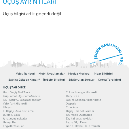
Uçuş bilgisi artık geçerli değil.
Yolcu Rehberi
Mobil Uygulamalar
Medya Merkezi
İhbar Bildirimi
Sabiha Gökçen Kimdir?
İletişim Bilgileri
Sık Sorulan Sorular
Çerez Tercihleri
UÇUŞTAN ÖNCE
Hızlı Geçiş Fast Track
CIP ve Lounge Hizmeti
Karşılama&Uğurlama Servisi
Duty Free
ISG PORTPAL Sadakat Programı
Sabiha Gökçen Airport Hotel
Vale Park Hizmeti
Otopark
Ulaşım
Check-in
El Bagajı - Sıvı Kısıtlama
Bagaj Emanet Servisi
Buluntu Eşya
ISG Mobil Uygulama
İç hat uçuş noktaları
Dış hat uçuş noktaları
Havayolları
Uçuş Bilgi Ekranı
Engelli Yolcular
Genel Havacılık Terminali