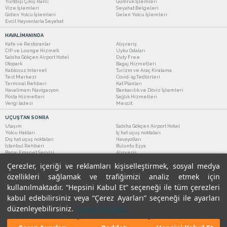
Yurtdışı Çıkış Harcı
Gümrük İşlemleri
Vize İşlemleri
Seyahat Belgeleri
Giden Yolcu İşlemleri
Gelen Yolcu İşlemleri
Evcil Hayvanlarla Seyahat
HAVALİMANINDA
Kafe ve Restoranlar
Alışveriş
CIP ve Lounge Hizmeti
Uyku Odaları
Sabiha Gökçen Airport Hotel
Duty Free
Otopark
Bagaj Hizmetleri
Kablosuz İnternet
Turizm ve Araç Kiralama
Test Merkezi
Covid-19 Tedbirleri
Terminal Rehberi
Kat Planları
Havalimanı Navigasyon
Bankacılık ve Döviz İşlemleri
Posta Hizmetleri
Sağlık Hizmetleri
Vergi İadesi
Mescit
UÇUŞTAN SONRA
Ulaşım
Sabiha Gökçen Airport Hotel
Yolcu Hakları
İç hat uçuş noktaları
Dış hat uçuş noktaları
Havayolları
İstanbul Rehberi
Buluntu Eşya
Bagaj Emanet Servisi
Alışveriş
Kafe ve Restoranlar
Turizm ve Araç Kiralama
Çerezler, içeriği ve reklamları kişiselleştirmek, sosyal medya
özellikleri sağlamak ve trafiğimizi analiz etmek için
kullanılmaktadır. “Hepsini Kabul Et” seçeneği ile tüm çerezleri
kabul edebilirsiniz veya “Çerez Ayarları” seçeneği ile ayarları
düzenleyebilirsiniz.
Çerez Politikası