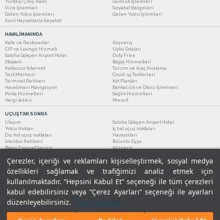
Yurtdışı Çıkış Harcı
Gümrük İşlemleri
Vize İşlemleri
Seyahat Belgeleri
Giden Yolcu İşlemleri
Gelen Yolcu İşlemleri
Evcil Hayvanlarla Seyahat
HAVALİMANINDA
Kafe ve Restoranlar
Alışveriş
CIP ve Lounge Hizmeti
Uyku Odaları
Sabiha Gökçen Airport Hotel
Duty Free
Otopark
Bagaj Hizmetleri
Kablosuz İnternet
Turizm ve Araç Kiralama
Test Merkezi
Covid-19 Tedbirleri
Terminal Rehberi
Kat Planları
Havalimanı Navigasyon
Bankacılık ve Döviz İşlemleri
Posta Hizmetleri
Sağlık Hizmetleri
Vergi İadesi
Mescit
UÇUŞTAN SONRA
Ulaşım
Sabiha Gökçen Airport Hotel
Yolcu Hakları
İç hat uçuş noktaları
Dış hat uçuş noktaları
Havayolları
İstanbul Rehberi
Buluntu Eşya
Bagaj Emanet Servisi
Alışveriş
Kafe ve Restoranlar
Turizm ve Araç Kiralama
Çerezler, içeriği ve reklamları kişiselleştirmek, sosyal medya
özellikleri sağlamak ve trafiğimizi analiz etmek için
kullanılmaktadır. “Hepsini Kabul Et” seçeneği ile tüm çerezleri
kabul edebilirsiniz veya “Çerez Ayarları” seçeneği ile ayarları
düzenleyebilirsiniz.
Çerez Politikası