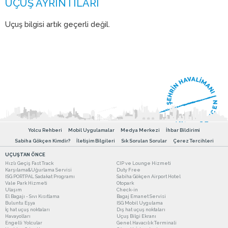
Uçuş bilgisi artık geçerli değil.
Yolcu Rehberi
Mobil Uygulamalar
Medya Merkezi
İhbar Bildirimi
Sabiha Gökçen Kimdir?
İletişim Bilgileri
Sık Sorulan Sorular
Çerez Tercihleri
UÇUŞTAN ÖNCE
Hızlı Geçiş Fast Track
CIP ve Lounge Hizmeti
Karşılama&Uğurlama Servisi
Duty Free
ISG PORTPAL Sadakat Programı
Sabiha Gökçen Airport Hotel
Vale Park Hizmeti
Otopark
Ulaşım
Check-in
El Bagajı - Sıvı Kısıtlama
Bagaj Emanet Servisi
Buluntu Eşya
ISG Mobil Uygulama
İç hat uçuş noktaları
Dış hat uçuş noktaları
Havayolları
Uçuş Bilgi Ekranı
Engelli Yolcular
Genel Havacılık Terminali