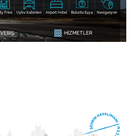
ty Free
Uyku Kabinleri
Airport Hotel
Buluntu Eşya
Navigasyon
ŞVERİŞ
HİZMETLER