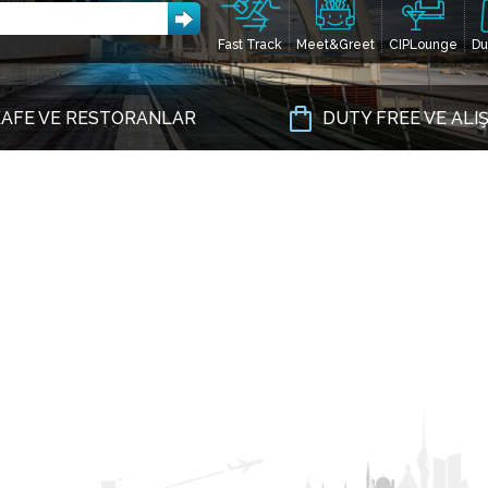
Fast Track
Meet&Greet
CIPLounge
Du
AFE VE RESTORANLAR
DUTY FREE VE ALI