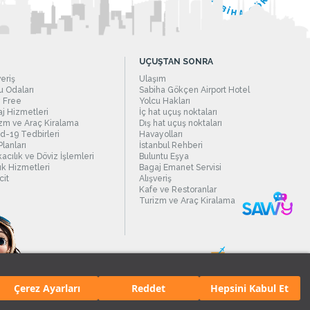
UÇUŞTAN SONRA
veriş
Ulaşım
 Odaları
Sabiha Gökçen Airport Hotel
 Free
Yolcu Hakları
j Hizmetleri
İç hat uçuş noktaları
zm ve Araç Kiralama
Dış hat uçuş noktaları
d-19 Tedbirleri
Havayolları
Planları
İstanbul Rehberi
acılık ve Döviz İşlemleri
Buluntu Eşya
ık Hizmetleri
Bagaj Emanet Servisi
it
Alışveriş
Kafe ve Restoranlar
Turizm ve Araç Kiralama
Çerez Ayarları
Reddet
Hepsini Kabul Et
manı.
Tüm hakları saklıdır. İçerik ve resimlerin izinsiz kullanımı yasaktır.