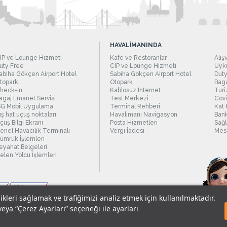
HAVALİMANINDA
IP ve Lounge Hizmeti
Kafe ve Restoranlar
Alış
uty Free
CIP ve Lounge Hizmeti
Uyku
abiha Gökçen Airport Hotel
Sabiha Gökçen Airport Hotel
Duty
topark
Otopark
Baga
heck-in
Kablosuz İnternet
Turi
agaj Emanet Servisi
Test Merkezi
Covi
SG Mobil Uygulama
Terminal Rehberi
Kat 
ış hat uçuş noktaları
Havalimanı Navigasyon
Bank
çuş Bilgi Ekranı
Posta Hizmetleri
Sağl
enel Havacılık Terminali
Vergi İadesi
Mesc
ümrük İşlemleri
eyahat Belgeleri
elen Yolcu İşlemleri
likleri sağlamak ve trafiğimizi analiz etmek için kullanılmaktadır.
veya “Çerez Ayarları” seçeneği ile ayarları
sel Verilerin Korunması
© 2018 - İstanbul Sabiha Gökçen Uluslararası Havali