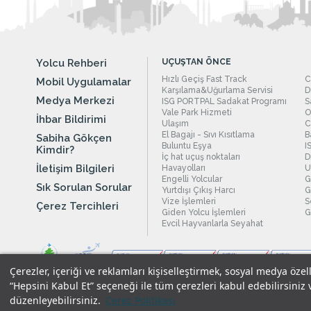
Yolcu Rehberi
UÇUŞTAN ÖNCE
Hızlı Geçiş Fast Track
C
Mobil Uygulamalar
Karşılama&Uğurlama Servisi
D
Medya Merkezi
ISG PORTPAL Sadakat Programı
S
Vale Park Hizmeti
O
İhbar Bildirimi
Ulaşım
C
El Bagajı - Sıvı Kısıtlama
B
Sabiha Gökçen
Buluntu Eşya
I
Kimdir?
İç hat uçuş noktaları
D
İletişim Bilgileri
Havayolları
U
Engelli Yolcular
G
Sık Sorulan Sorular
Yurtdışı Çıkış Harcı
G
Vize İşlemleri
S
Çerez Tercihleri
Giden Yolcu İşlemleri
G
Evcil Hayvanlarla Seyahat
Çerezler, içeriği ve reklamları kişiselleştirmek, sosyal medya özel
“Hepsini Kabul Et” seçeneği ile tüm çerezleri kabul edebilirsiniz 
düzenleyebilirsiniz.
Çerez Politikası
Yasal Uyarılar
|
Çerez Politikamız
|
Gizlilik Taahhüdümüz
|
Kişi