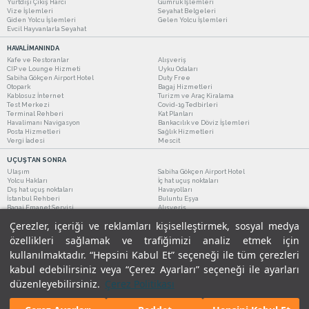
Yurtdışı Çıkış Harcı
Gümrük İşlemleri
Vize İşlemleri
Seyahat Belgeleri
Giden Yolcu İşlemleri
Gelen Yolcu İşlemleri
Evcil Hayvanlarla Seyahat
HAVALİMANINDA
Kafe ve Restoranlar
Alışveriş
CIP ve Lounge Hizmeti
Uyku Odaları
Sabiha Gökçen Airport Hotel
Duty Free
Otopark
Bagaj Hizmetleri
Kablosuz İnternet
Turizm ve Araç Kiralama
Test Merkezi
Covid-19 Tedbirleri
Terminal Rehberi
Kat Planları
Havalimanı Navigasyon
Bankacılık ve Döviz İşlemleri
Posta Hizmetleri
Sağlık Hizmetleri
Vergi İadesi
Mescit
UÇUŞTAN SONRA
Ulaşım
Sabiha Gökçen Airport Hotel
Yolcu Hakları
İç hat uçuş noktaları
Dış hat uçuş noktaları
Havayolları
İstanbul Rehberi
Buluntu Eşya
Bagaj Emanet Servisi
Alışveriş
Kafe ve Restoranlar
Turizm ve Araç Kiralama
Çerezler, içeriği ve reklamları kişiselleştirmek, sosyal medya
özellikleri sağlamak ve trafiğimizi analiz etmek için
kullanılmaktadır. “Hepsini Kabul Et” seçeneği ile tüm çerezleri
kabul edebilirsiniz veya “Çerez Ayarları” seçeneği ile ayarları
düzenleyebilirsiniz.
Çerez Politikası