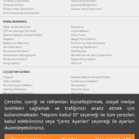
Yurtdışı Çıkış Harcı
Gümrük İşlemleri
Vize İşlemleri
Seyahat Belgeleri
Giden Yolcu İşlemleri
Gelen Yolcu İşlemleri
Evcil Hayvanlarla Seyahat
HAVALİMANINDA
Kafe ve Restoranlar
Alışveriş
CIP ve Lounge Hizmeti
Uyku Odaları
Sabiha Gökçen Airport Hotel
Duty Free
Otopark
Bagaj Hizmetleri
Kablosuz İnternet
Turizm ve Araç Kiralama
Test Merkezi
Covid-19 Tedbirleri
Terminal Rehberi
Kat Planları
Havalimanı Navigasyon
Bankacılık ve Döviz İşlemleri
Posta Hizmetleri
Sağlık Hizmetleri
Vergi İadesi
Mescit
UÇUŞTAN SONRA
Ulaşım
Sabiha Gökçen Airport Hotel
Yolcu Hakları
İç hat uçuş noktaları
Dış hat uçuş noktaları
Havayolları
İstanbul Rehberi
Buluntu Eşya
Bagaj Emanet Servisi
Alışveriş
Kafe ve Restoranlar
Turizm ve Araç Kiralama
Çerezler, içeriği ve reklamları kişiselleştirmek, sosyal medya
özellikleri sağlamak ve trafiğimizi analiz etmek için
kullanılmaktadır. “Hepsini Kabul Et” seçeneği ile tüm çerezleri
kabul edebilirsiniz veya “Çerez Ayarları” seçeneği ile ayarları
düzenleyebilirsiniz.
Çerez Politikası