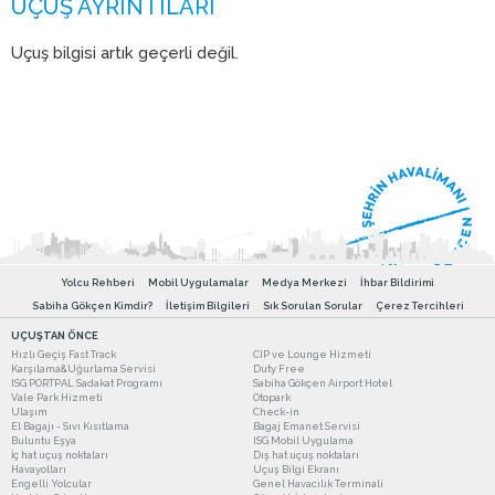
Uçuş bilgisi artık geçerli değil.
Yolcu Rehberi
Mobil Uygulamalar
Medya Merkezi
İhbar Bildirimi
Sabiha Gökçen Kimdir?
İletişim Bilgileri
Sık Sorulan Sorular
Çerez Tercihleri
UÇUŞTAN ÖNCE
Hızlı Geçiş Fast Track
CIP ve Lounge Hizmeti
Karşılama&Uğurlama Servisi
Duty Free
ISG PORTPAL Sadakat Programı
Sabiha Gökçen Airport Hotel
Vale Park Hizmeti
Otopark
Ulaşım
Check-in
El Bagajı - Sıvı Kısıtlama
Bagaj Emanet Servisi
Buluntu Eşya
ISG Mobil Uygulama
İç hat uçuş noktaları
Dış hat uçuş noktaları
Havayolları
Uçuş Bilgi Ekranı
Engelli Yolcular
Genel Havacılık Terminali