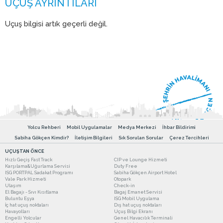
Uçuş bilgisi artık geçerli değil.
Yolcu Rehberi
Mobil Uygulamalar
Medya Merkezi
İhbar Bildirimi
Sabiha Gökçen Kimdir?
İletişim Bilgileri
Sık Sorulan Sorular
Çerez Tercihleri
UÇUŞTAN ÖNCE
Hızlı Geçiş Fast Track
CIP ve Lounge Hizmeti
Karşılama&Uğurlama Servisi
Duty Free
ISG PORTPAL Sadakat Programı
Sabiha Gökçen Airport Hotel
Vale Park Hizmeti
Otopark
Ulaşım
Check-in
El Bagajı - Sıvı Kısıtlama
Bagaj Emanet Servisi
Buluntu Eşya
ISG Mobil Uygulama
İç hat uçuş noktaları
Dış hat uçuş noktaları
Havayolları
Uçuş Bilgi Ekranı
Engelli Yolcular
Genel Havacılık Terminali