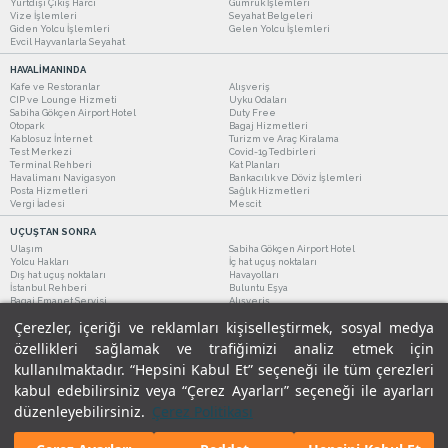
Yurtdışı Çıkış Harcı
Gümrük İşlemleri
Vize İşlemleri
Seyahat Belgeleri
Giden Yolcu İşlemleri
Gelen Yolcu İşlemleri
Evcil Hayvanlarla Seyahat
HAVALİMANINDA
Kafe ve Restoranlar
Alışveriş
CIP ve Lounge Hizmeti
Uyku Odaları
Sabiha Gökçen Airport Hotel
Duty Free
Otopark
Bagaj Hizmetleri
Kablosuz İnternet
Turizm ve Araç Kiralama
Test Merkezi
Covid-19 Tedbirleri
Terminal Rehberi
Kat Planları
Havalimanı Navigasyon
Bankacılık ve Döviz İşlemleri
Posta Hizmetleri
Sağlık Hizmetleri
Vergi İadesi
Mescit
UÇUŞTAN SONRA
Ulaşım
Sabiha Gökçen Airport Hotel
Yolcu Hakları
İç hat uçuş noktaları
Dış hat uçuş noktaları
Havayolları
İstanbul Rehberi
Buluntu Eşya
Bagaj Emanet Servisi
Alışveriş
Kafe ve Restoranlar
Turizm ve Araç Kiralama
Çerezler, içeriği ve reklamları kişiselleştirmek, sosyal medya
özellikleri sağlamak ve trafiğimizi analiz etmek için
kullanılmaktadır. “Hepsini Kabul Et” seçeneği ile tüm çerezleri
kabul edebilirsiniz veya “Çerez Ayarları” seçeneği ile ayarları
düzenleyebilirsiniz.
Çerez Politikası