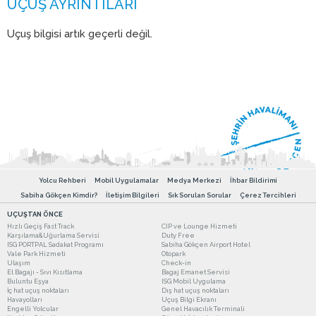
Uçuş bilgisi artık geçerli değil.
Yolcu Rehberi
Mobil Uygulamalar
Medya Merkezi
İhbar Bildirimi
Sabiha Gökçen Kimdir?
İletişim Bilgileri
Sık Sorulan Sorular
Çerez Tercihleri
UÇUŞTAN ÖNCE
Hızlı Geçiş Fast Track
CIP ve Lounge Hizmeti
Karşılama&Uğurlama Servisi
Duty Free
ISG PORTPAL Sadakat Programı
Sabiha Gökçen Airport Hotel
Vale Park Hizmeti
Otopark
Ulaşım
Check-in
El Bagajı - Sıvı Kısıtlama
Bagaj Emanet Servisi
Buluntu Eşya
ISG Mobil Uygulama
İç hat uçuş noktaları
Dış hat uçuş noktaları
Havayolları
Uçuş Bilgi Ekranı
Engelli Yolcular
Genel Havacılık Terminali