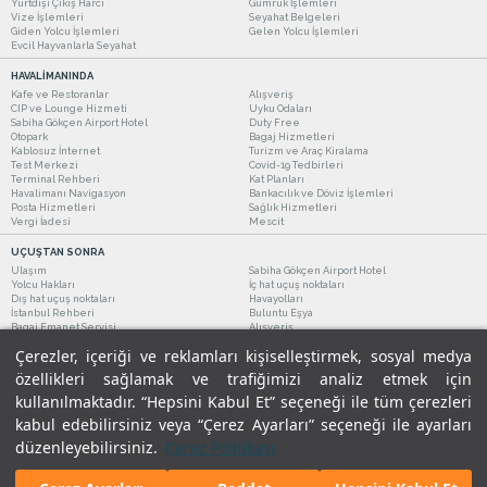
Yurtdışı Çıkış Harcı
Gümrük İşlemleri
Vize İşlemleri
Seyahat Belgeleri
Giden Yolcu İşlemleri
Gelen Yolcu İşlemleri
Evcil Hayvanlarla Seyahat
HAVALİMANINDA
Kafe ve Restoranlar
Alışveriş
CIP ve Lounge Hizmeti
Uyku Odaları
Sabiha Gökçen Airport Hotel
Duty Free
Otopark
Bagaj Hizmetleri
Kablosuz İnternet
Turizm ve Araç Kiralama
Test Merkezi
Covid-19 Tedbirleri
Terminal Rehberi
Kat Planları
Havalimanı Navigasyon
Bankacılık ve Döviz İşlemleri
Posta Hizmetleri
Sağlık Hizmetleri
Vergi İadesi
Mescit
UÇUŞTAN SONRA
Ulaşım
Sabiha Gökçen Airport Hotel
Yolcu Hakları
İç hat uçuş noktaları
Dış hat uçuş noktaları
Havayolları
İstanbul Rehberi
Buluntu Eşya
Bagaj Emanet Servisi
Alışveriş
Kafe ve Restoranlar
Turizm ve Araç Kiralama
Çerezler, içeriği ve reklamları kişiselleştirmek, sosyal medya
özellikleri sağlamak ve trafiğimizi analiz etmek için
kullanılmaktadır. “Hepsini Kabul Et” seçeneği ile tüm çerezleri
kabul edebilirsiniz veya “Çerez Ayarları” seçeneği ile ayarları
düzenleyebilirsiniz.
Çerez Politikası