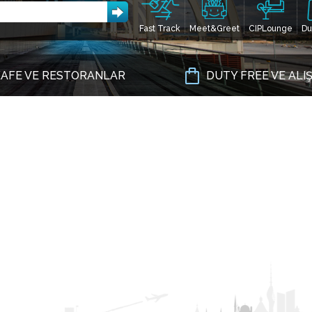
Fast Track
Meet&Greet
CIPLounge
Du
AFE VE RESTORANLAR
DUTY FREE VE ALI