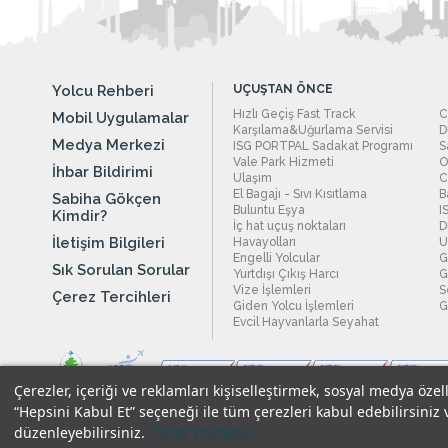
Yolcu Rehberi
UÇUŞTAN ÖNCE
Hızlı Geçiş Fast Track
C
Mobil Uygulamalar
Karşılama&Uğurlama Servisi
D
Medya Merkezi
ISG PORTPAL Sadakat Programı
S
Vale Park Hizmeti
O
İhbar Bildirimi
Ulaşım
C
El Bagajı - Sıvı Kısıtlama
B
Sabiha Gökçen
Buluntu Eşya
I
Kimdir?
İç hat uçuş noktaları
D
İletişim Bilgileri
Havayolları
U
Engelli Yolcular
G
Sık Sorulan Sorular
Yurtdışı Çıkış Harcı
G
Vize İşlemleri
S
Çerez Tercihleri
Giden Yolcu İşlemleri
G
Evcil Hayvanlarla Seyahat
Çerezler, içeriği ve reklamları kişiselleştirmek, sosyal medya özel
“Hepsini Kabul Et” seçeneği ile tüm çerezleri kabul edebilirsiniz 
düzenleyebilirsiniz.
Çerez Politikası
Yasal Uyarılar
|
Çerez Politikamız
|
Gizlilik Taahhüdümüz
|
Kişi