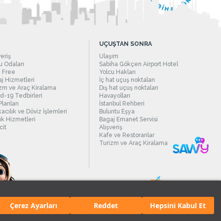
UÇUŞTAN SONRA
veriş
Ulaşım
 Odaları
Sabiha Gökçen Airport Hotel
 Free
Yolcu Hakları
j Hizmetleri
İç hat uçuş noktaları
zm ve Araç Kiralama
Dış hat uçuş noktaları
d-19 Tedbirleri
Havayolları
Planları
İstanbul Rehberi
acılık ve Döviz İşlemleri
Buluntu Eşya
ık Hizmetleri
Bagaj Emanet Servisi
it
Alışveriş
Kafe ve Restoranlar
Turizm ve Araç Kiralama
Çerez Ayarları
Reddet
Hepsini Kabul Et
manı.
Tüm hakları saklıdır. İçerik ve resimlerin izinsiz kullanımı yasaktır.