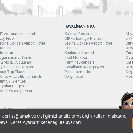
HAVALİMANINDA
IP ve Lounge Hizmeti
Kafe ve Restoranlar
Alış
uty Free
CIP ve Lounge Hizmeti
Uyku
abiha Gökçen Airport Hotel
Sabiha Gökçen Airport Hotel
Duty
topark
Otopark
Baga
heck-in
Kablosuz İnternet
Turi
agaj Emanet Servisi
Test Merkezi
Covi
SG Mobil Uygulama
Terminal Rehberi
Kat 
ış hat uçuş noktaları
Havalimanı Navigasyon
Bank
çuş Bilgi Ekranı
Posta Hizmetleri
Sağl
enel Havacılık Terminali
Vergi İadesi
Mesc
ümrük İşlemleri
eyahat Belgeleri
elen Yolcu İşlemleri
likleri sağlamak ve trafiğimizi analiz etmek için kullanılmaktadır.
veya “Çerez Ayarları” seçeneği ile ayarları
sel Verilerin Korunması
© 2018 - İstanbul Sabiha Gökçen Uluslararası Havali