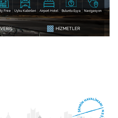
ty Free
Uyku Kabinleri
Airport Hotel
Buluntu Eşya
Navigasyon
ŞVERİŞ
HİZMETLER