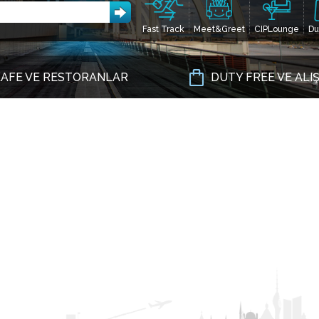
Fast Track
Meet&Greet
CIPLounge
Du
AFE VE RESTORANLAR
DUTY FREE VE ALI