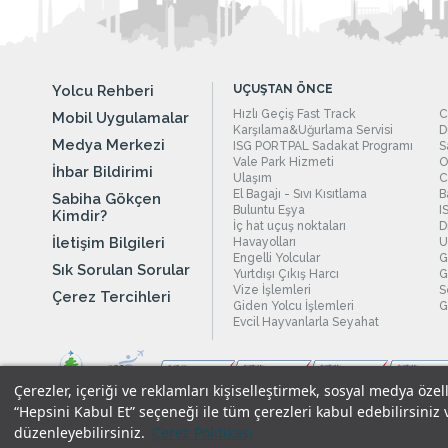
Yolcu Rehberi
UÇUŞTAN ÖNCE
Hızlı Geçiş Fast Track
C
Mobil Uygulamalar
Karşılama&Uğurlama Servisi
D
Medya Merkezi
ISG PORTPAL Sadakat Programı
S
Vale Park Hizmeti
O
İhbar Bildirimi
Ulaşım
C
El Bagajı - Sıvı Kısıtlama
B
Sabiha Gökçen
Buluntu Eşya
I
Kimdir?
İç hat uçuş noktaları
D
İletişim Bilgileri
Havayolları
U
Engelli Yolcular
G
Sık Sorulan Sorular
Yurtdışı Çıkış Harcı
G
Vize İşlemleri
S
Çerez Tercihleri
Giden Yolcu İşlemleri
G
Evcil Hayvanlarla Seyahat
Çerezler, içeriği ve reklamları kişiselleştirmek, sosyal medya özel
“Hepsini Kabul Et” seçeneği ile tüm çerezleri kabul edebilirsiniz 
düzenleyebilirsiniz.
Çerez Politikası
Yasal Uyarılar
|
Çerez Politikamız
|
Gizlilik Taahhüdümüz
|
Kişi