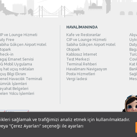
HAVALİMANINDA
IP ve Lounge Hizmeti
Kafe ve Restoranlar
Alış
uty Free
CIP ve Lounge Hizmeti
Uyku
abiha Gökçen Airport Hotel
Sabiha Gökçen Airport Hotel
Duty
topark
Otopark
Baga
heck-in
Kablosuz İnternet
Turi
agaj Emanet Servisi
Test Merkezi
Covi
SG Mobil Uygulama
Terminal Rehberi
Kat 
ış hat uçuş noktaları
Havalimanı Navigasyon
Bank
çuş Bilgi Ekranı
Posta Hizmetleri
Sağl
enel Havacılık Terminali
Vergi İadesi
Mesc
ümrük İşlemleri
eyahat Belgeleri
elen Yolcu İşlemleri
likleri sağlamak ve trafiğimizi analiz etmek için kullanılmaktadır.
veya “Çerez Ayarları” seçeneği ile ayarları
sel Verilerin Korunması
© 2018 - İstanbul Sabiha Gökçen Uluslararası Havali