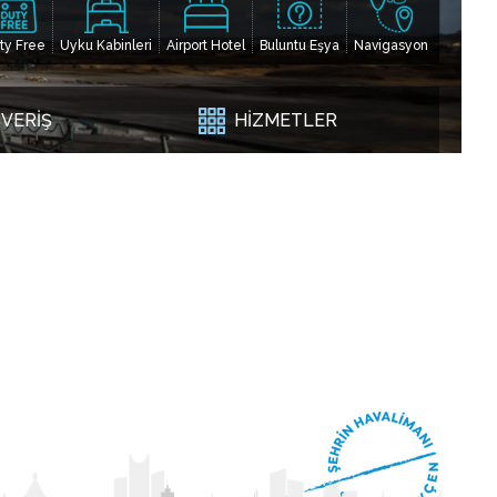
ty Free
Uyku Kabinleri
Airport Hotel
Buluntu Eşya
Navigasyon
ŞVERİŞ
HİZMETLER