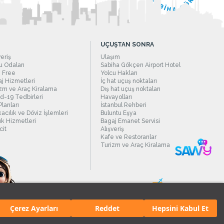
UÇUŞTAN SONRA
veriş
Ulaşım
 Odaları
Sabiha Gökçen Airport Hotel
 Free
Yolcu Hakları
j Hizmetleri
İç hat uçuş noktaları
zm ve Araç Kiralama
Dış hat uçuş noktaları
d-19 Tedbirleri
Havayolları
Planları
İstanbul Rehberi
acılık ve Döviz İşlemleri
Buluntu Eşya
ık Hizmetleri
Bagaj Emanet Servisi
it
Alışveriş
Kafe ve Restoranlar
Turizm ve Araç Kiralama
Çerez Ayarları
Reddet
Hepsini Kabul Et
manı.
Tüm hakları saklıdır. İçerik ve resimlerin izinsiz kullanımı yasaktır.