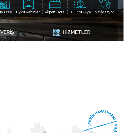
ty Free
Uyku Kabinleri
Airport Hotel
Buluntu Eşya
Navigasyon
ŞVERİŞ
HİZMETLER