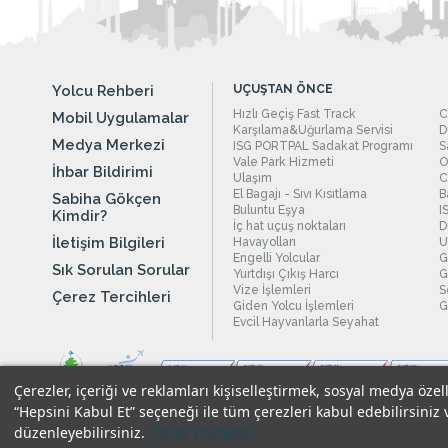
Yolcu Rehberi
UÇUŞTAN ÖNCE
Hızlı Geçiş Fast Track
C
Mobil Uygulamalar
Karşılama&Uğurlama Servisi
D
Medya Merkezi
ISG PORTPAL Sadakat Programı
S
Vale Park Hizmeti
O
İhbar Bildirimi
Ulaşım
C
El Bagajı - Sıvı Kısıtlama
B
Sabiha Gökçen
Buluntu Eşya
I
Kimdir?
İç hat uçuş noktaları
D
İletişim Bilgileri
Havayolları
U
Engelli Yolcular
G
Sık Sorulan Sorular
Yurtdışı Çıkış Harcı
G
Vize İşlemleri
S
Çerez Tercihleri
Giden Yolcu İşlemleri
G
Evcil Hayvanlarla Seyahat
Çerezler, içeriği ve reklamları kişiselleştirmek, sosyal medya özel
“Hepsini Kabul Et” seçeneği ile tüm çerezleri kabul edebilirsiniz 
düzenleyebilirsiniz.
Çerez Politikası
Yasal Uyarılar
|
Çerez Politikamız
|
Gizlilik Taahhüdümüz
|
Kişi