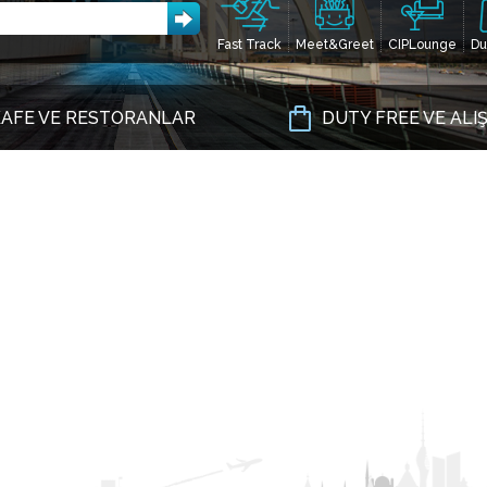
Fast Track
Meet&Greet
CIPLounge
Du
AFE VE RESTORANLAR
DUTY FREE VE ALI