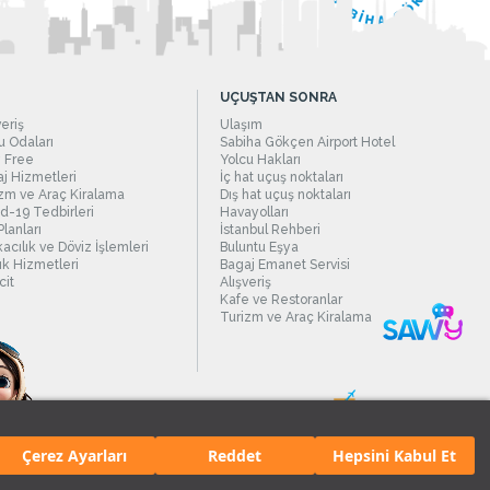
UÇUŞTAN SONRA
veriş
Ulaşım
 Odaları
Sabiha Gökçen Airport Hotel
 Free
Yolcu Hakları
j Hizmetleri
İç hat uçuş noktaları
zm ve Araç Kiralama
Dış hat uçuş noktaları
d-19 Tedbirleri
Havayolları
Planları
İstanbul Rehberi
acılık ve Döviz İşlemleri
Buluntu Eşya
ık Hizmetleri
Bagaj Emanet Servisi
it
Alışveriş
Kafe ve Restoranlar
Turizm ve Araç Kiralama
Çerez Ayarları
Reddet
Hepsini Kabul Et
manı.
Tüm hakları saklıdır. İçerik ve resimlerin izinsiz kullanımı yasaktır.