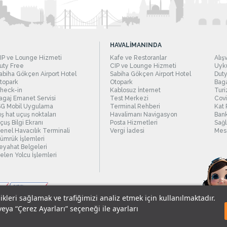
HAVALİMANINDA
IP ve Lounge Hizmeti
Kafe ve Restoranlar
Alış
uty Free
CIP ve Lounge Hizmeti
Uyku
abiha Gökçen Airport Hotel
Sabiha Gökçen Airport Hotel
Duty
topark
Otopark
Baga
heck-in
Kablosuz İnternet
Turi
agaj Emanet Servisi
Test Merkezi
Covi
SG Mobil Uygulama
Terminal Rehberi
Kat 
ış hat uçuş noktaları
Havalimanı Navigasyon
Bank
çuş Bilgi Ekranı
Posta Hizmetleri
Sağl
enel Havacılık Terminali
Vergi İadesi
Mesc
ümrük İşlemleri
eyahat Belgeleri
elen Yolcu İşlemleri
likleri sağlamak ve trafiğimizi analiz etmek için kullanılmaktadır.
veya “Çerez Ayarları” seçeneği ile ayarları
sel Verilerin Korunması
© 2018 - İstanbul Sabiha Gökçen Uluslararası Havali