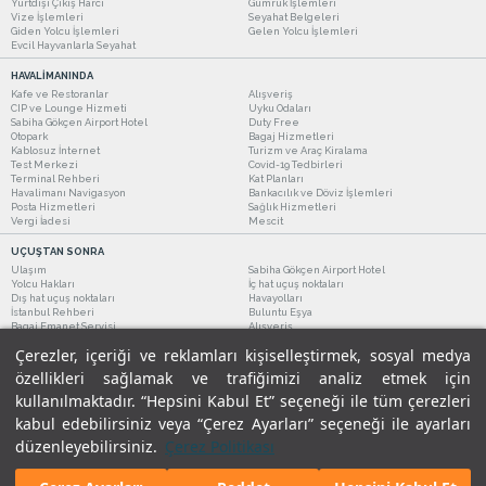
Yurtdışı Çıkış Harcı
Gümrük İşlemleri
Vize İşlemleri
Seyahat Belgeleri
Giden Yolcu İşlemleri
Gelen Yolcu İşlemleri
Evcil Hayvanlarla Seyahat
HAVALİMANINDA
Kafe ve Restoranlar
Alışveriş
CIP ve Lounge Hizmeti
Uyku Odaları
Sabiha Gökçen Airport Hotel
Duty Free
Otopark
Bagaj Hizmetleri
Kablosuz İnternet
Turizm ve Araç Kiralama
Test Merkezi
Covid-19 Tedbirleri
Terminal Rehberi
Kat Planları
Havalimanı Navigasyon
Bankacılık ve Döviz İşlemleri
Posta Hizmetleri
Sağlık Hizmetleri
Vergi İadesi
Mescit
UÇUŞTAN SONRA
Ulaşım
Sabiha Gökçen Airport Hotel
Yolcu Hakları
İç hat uçuş noktaları
Dış hat uçuş noktaları
Havayolları
İstanbul Rehberi
Buluntu Eşya
Bagaj Emanet Servisi
Alışveriş
Kafe ve Restoranlar
Turizm ve Araç Kiralama
Çerezler, içeriği ve reklamları kişiselleştirmek, sosyal medya
özellikleri sağlamak ve trafiğimizi analiz etmek için
kullanılmaktadır. “Hepsini Kabul Et” seçeneği ile tüm çerezleri
kabul edebilirsiniz veya “Çerez Ayarları” seçeneği ile ayarları
düzenleyebilirsiniz.
Çerez Politikası