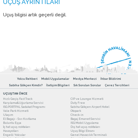
Uçuş bilgisi artık geçerli değil.
Yolcu Rehberi
Mobil Uygulamalar
Medya Merkezi
İhbar Bildirimi
Sabiha Gökçen Kimdir?
İletişim Bilgileri
Sık Sorulan Sorular
Çerez Tercihleri
UÇUŞTAN ÖNCE
Hızlı Geçiş Fast Track
CIP ve Lounge Hizmeti
Karşılama&Uğurlama Servisi
Duty Free
ISG PORTPAL Sadakat Programı
Sabiha Gökçen Airport Hotel
Vale Park Hizmeti
Otopark
Ulaşım
Check-in
El Bagajı - Sıvı Kısıtlama
Bagaj Emanet Servisi
Buluntu Eşya
ISG Mobil Uygulama
İç hat uçuş noktaları
Dış hat uçuş noktaları
Havayolları
Uçuş Bilgi Ekranı
Engelli Yolcular
Genel Havacılık Terminali