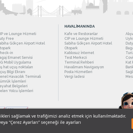
HAVALİMANINDA
IP ve Lounge Hizmeti
Kafe ve Restoranlar
Alış
uty Free
CIP ve Lounge Hizmeti
Uyku
abiha Gökçen Airport Hotel
Sabiha Gökçen Airport Hotel
Duty
topark
Otopark
Baga
heck-in
Kablosuz İnternet
Turi
agaj Emanet Servisi
Test Merkezi
Covi
SG Mobil Uygulama
Terminal Rehberi
Kat 
ış hat uçuş noktaları
Havalimanı Navigasyon
Bank
çuş Bilgi Ekranı
Posta Hizmetleri
Sağl
enel Havacılık Terminali
Vergi İadesi
Mesc
ümrük İşlemleri
eyahat Belgeleri
elen Yolcu İşlemleri
likleri sağlamak ve trafiğimizi analiz etmek için kullanılmaktadır.
veya “Çerez Ayarları” seçeneği ile ayarları
sel Verilerin Korunması
© 2018 - İstanbul Sabiha Gökçen Uluslararası Havali