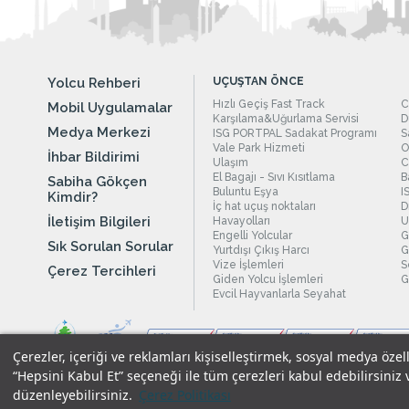
Yolcu Rehberi
UÇUŞTAN ÖNCE
Hızlı Geçiş Fast Track
C
Mobil Uygulamalar
Karşılama&Uğurlama Servisi
D
Medya Merkezi
ISG PORTPAL Sadakat Programı
S
Vale Park Hizmeti
O
İhbar Bildirimi
Ulaşım
C
El Bagajı - Sıvı Kısıtlama
B
Sabiha Gökçen
Buluntu Eşya
I
Kimdir?
İç hat uçuş noktaları
D
İletişim Bilgileri
Havayolları
U
Engelli Yolcular
G
Sık Sorulan Sorular
Yurtdışı Çıkış Harcı
G
Vize İşlemleri
S
Çerez Tercihleri
Giden Yolcu İşlemleri
G
Evcil Hayvanlarla Seyahat
Çerezler, içeriği ve reklamları kişiselleştirmek, sosyal medya özel
“Hepsini Kabul Et” seçeneği ile tüm çerezleri kabul edebilirsiniz 
düzenleyebilirsiniz.
Çerez Politikası
Yasal Uyarılar
|
Çerez Politikamız
|
Gizlilik Taahhüdümüz
|
Kişi