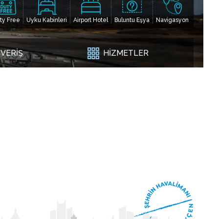
ty Free
Uyku Kabinleri
Airport Hotel
Buluntu Eşya
Navigasyon
ŞVERİŞ
HİZMETLER