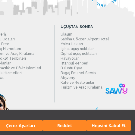
UÇUŞTAN SONRA
veriş
Ulaşım
 Odaları
Sabiha Gökçen Airport Hotel
 Free
Yolcu Hakları
j Hizmetleri
İç hat uçuş noktaları
zm ve Araç Kiralama
Dış hat uçuş noktaları
d-19 Tedbirleri
Havayolları
Planları
İstanbul Rehberi
acılık ve Döviz İşlemleri
Buluntu Eşya
ık Hizmetleri
Bagaj Emanet Servisi
it
Alışveriş
Kafe ve Restoranlar
Turizm ve Araç Kiralama
Çerez Ayarları
Reddet
Hepsini Kabul Et
manı.
Tüm hakları saklıdır. İçerik ve resimlerin izinsiz kullanımı yasaktır.