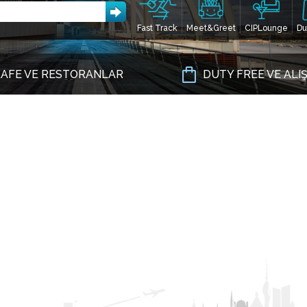
Fast Track
Meet&Greet
CIPLounge
Du
AFE VE RESTORANLAR
DUTY FREE VE ALI